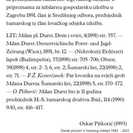
pripremama za jubilarnu gospodarsku izložbu u
Zagrebu 1891. član je Središnjeg odbora, predsjednik
šumarskog te član lovačkog odsjeka izložbe.
LIT.: Milan pl. Durst. Dom i sviet, 4(1891) str. 357. —
Milan Durst. Oesterreichische Forst- und Jagd-
Zeitung (Wien), 1891, br. 12. — (Nekrolozi): Erdészeti
lapok (Budimpešta), 37(1898) str. 705–706; Obzor,
39(1898) 4, str. 2–3; 6, str. 2; Šumarski list, 22(1898) 2,
str. 71. —
F. Ž. Kesterčanek:
Par lovorika na svježi grob
Milana Dursta. Šumarski list, 22(1898) 5, str. 170–172.
—
O. Piškorić:
Milan Durst bio je 11 godina
predsjednik H.-S. šumarskog društva. Ibid., 114 (1990)
9/10, str. 416–417.
Oskar Piškorić (1993)
članak preuzet iz tiskanog izdanja 1983. – 2021.