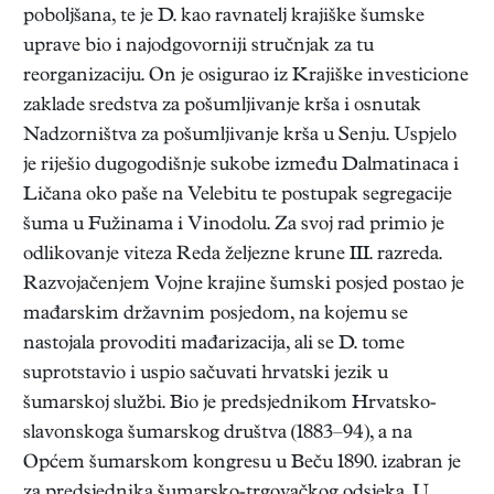
poboljšana, te je D. kao ravnatelj krajiške šumske
uprave bio i najodgovorniji stručnjak za tu
reorganizaciju. On je osigurao iz Krajiške investicione
zaklade sredstva za pošumljivanje krša i osnutak
Nadzorništva za pošumljivanje krša u Senju. Uspjelo
je riješio dugogodišnje sukobe između Dalmatinaca i
Ličana oko paše na Velebitu te postupak segregacije
šuma u Fužinama i Vinodolu. Za svoj rad primio je
odlikovanje viteza Reda željezne krune III. razreda.
Razvojačenjem Vojne krajine šumski posjed postao je
mađarskim državnim posjedom, na kojemu se
nastojala provoditi mađarizacija, ali se D. tome
suprotstavio i uspio sačuvati hrvatski jezik u
šumarskoj službi. Bio je predsjednikom Hrvatsko-
slavonskoga šumarskog društva (1883–94), a na
Općem šumarskom kongresu u Beču 1890. izabran je
za predsjednika šumarsko-trgovačkog odsjeka. U