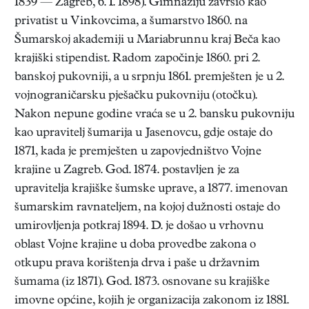
1839 — Zagreb, 6. I. 1898). Gimnaziju završio kao
privatist u Vinkovcima, a šumarstvo 1860. na
Šumarskoj akademiji u Mariabrunnu kraj Beča kao
krajiški stipendist. Radom započinje 1860. pri 2.
banskoj pukovniji, a u srpnju 1861. premješten je u 2.
vojnograničarsku pješačku pukovniju (otočku).
Nakon nepune godine vraća se u 2. bansku pukovniju
kao upravitelj šumarija u Jasenovcu, gdje ostaje do
1871, kada je premješten u zapovjedništvo Vojne
krajine u Zagreb. God. 1874. postavljen je za
upravitelja krajiške šumske uprave, a 1877. imenovan
šumarskim ravnateljem, na kojoj dužnosti ostaje do
umirovljenja potkraj 1894. D. je došao u vrhovnu
oblast Vojne krajine u doba provedbe zakona o
otkupu prava korištenja drva i paše u državnim
šumama (iz 1871). God. 1873. osnovane su krajiške
imovne općine, kojih je organizacija zakonom iz 1881.