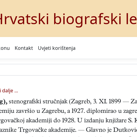
rvatski biografski l
konu
Kontakt
Uvjeti korištenja
 dalje ...
g),
stenografski stručnjak (Zagreb, 3. XI. 1899 — Zag
emiju završio u Zagrebu, a 1927. diplomirao u zag
rgovačkoj akademiji do 1928. U izdanju knjižare S. 
laznike Trgovačke akademije. — Glavno je Dutkovi