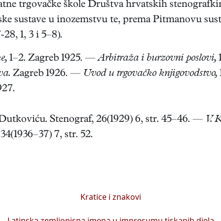
ivatne trgovačke škole Društva hrvatskih stenografk
fske sustave u inozemstvu te, prema Pitmanovu sust
28, 1, 3 i 5–8).
e,
1–2. Zagreb 1925. —
Arbitraža i burzovni poslovi,
1
va.
Zagreb 1926. —
Uvod u trgovačko knjigovodstvo,
927.
utkoviću. Stenograf, 26(1929) 6, str. 45–46. —
V. 
 34(1936–37) 7, str. 52.
Kratice i znakovi
Latinska zemljopisna imena u impresumu tiskanih djela