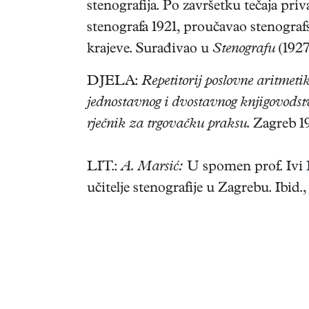
stenografija. Po završetku tečaja pr
stenografa 1921, proučavao stenogra
krajeve. Surađivao u
Stenografu
(1927-
DJELA:
Repetitorij poslovne aritmetik
jednostavnog i dvostavnog knjigovodst
rječnik za trgovačku praksu.
Zagreb 1
LIT.:
A. Marsić:
U spomen prof. Ivi D
učitelje stenografije u Zagrebu. Ibid.,