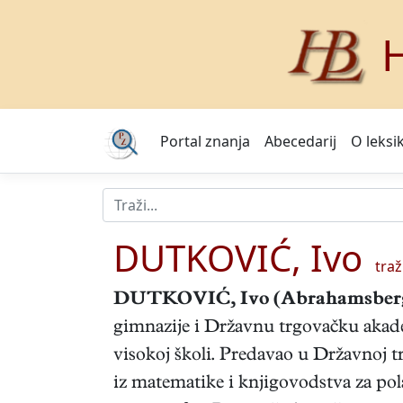
H
Portal znanja
Abecedarij
O leksi
DUTKOVIĆ, Ivo
traži
DUTKOVIĆ, Ivo
(Abrahamsber
gimnazije i Državnu trgovačku akad
visokoj školi. Predavao u Državnoj t
iz matematike i knjigovodstva za po