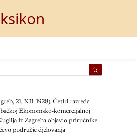
eksikon
reb, 21. XII. 1928). Četiri razreda
rebačkoj Ekonomsko-komercijalnoj
Kuglija iz Zagreba objavio priručnike
ćevo područje djelovanja