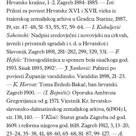
Hrvatske krajine, 1–2. Zagreb 1884–1885. —
Isti:
Prilozi za poviest Hrvatske XVI. i XVII. vieka iz
štajerskog zemaljskog arhiva u Gradcu. Starine, 1887,
19, str. 47–48, 51–53, 55, 57, 59–64. —
I. Kukuljević
Sakcinski:
Nadpisi sredovječni i novovjeki na crkvah,
javnih i privatnih sgradah i t. d. u Hrvatskoj i
Slavoniji. Zagreb 1891, 281–282, 299, 329, 331. —
F.
Hefele:
Tristogodišnjica u spomen boja sisačkoga god.
1593. Sisak 1893, 1992³. —
J. Janković:
Pabirci po
povjesti Županije varaždinske. Varaždin 1898, 21–23.
—
K. Horvat:
Toma Erdedi-Bakač, ban hrvatski.
Zagreb 1900. —
(I. Bojničić):
Oporuka Ambroza
Gregorijanca od g. 1571. Vjestnik Kr. hrvatsko-
slavonsko-dalmatinskog zemaljskog arkiva, 6(1904) 1,
str. 138, 140. —
V. Klaić:
Statut grada Zagreba od god.
1609. i reforma njegova god. 1618. Zagreb 1912, 3, 13–20,
23–24, 35–38, 41, 48–60, 65–68, 81–87, 99–127. —
A.