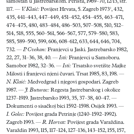
samostan u Jastrebarskom. Peristil, 1969–70, 12/13, str.
117. —
V. Klaić:
Povijest Hrvata, 5. Zagreb 1973², 432,
435, 441–443, 447–449, 451–452, 454–455, 463–471,
474–475, 480, 483–484, 486–503, 507–508, 510, 512–
514, 518, 555, 560–561, 566–567, 577, 579–580, 583,
585, 589–590, 599, 606, 608–612, 633, 644, 646, 704,
732. —
P. Cvekan:
Franjevci u Jaski. Jastrebarsko 1982,
22, 27, 31–36, 38, 40. —
Isti:
Franjevci u Samoboru.
Samobor 1982, 32–36. —
Isti:
Trsatsko svetište Majke
Milosti i franjevci njeni čuvari. Trsat 1985, 83, 198. —
N. Klaić:
Medvedgrad i njegovi gospodari. Zagreb
1987. —
J. Buturac:
Regesta Jastrebarskog i okolice
1237–1919. Jastrebarsko 1993, 35, 37–38, 40–47. —
Dokumenti o sisačkoj bici 1592–1598. Osijek 1993. —
I. Golec:
Povijest grada Petrinje (1240–1592–1992).
Zagreb 1993. —
R. Horvat:
Povijest grada Varaždina.
Varaždin 1993, 115, 117–124, 127–136, 143–152, 155, 157,