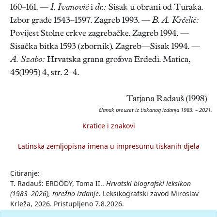
160–161. —
I. Ivanović
i
dr.:
Sisak u obrani od Turaka.
Izbor građe 1543–1597. Zagreb 1993. —
B. A. Krčelić:
Povijest Stolne crkve zagrebačke. Zagreb 1994. —
Sisačka bitka 1593 (zbornik). Zagreb—Sisak 1994. —
A. Szabo:
Hrvatska grana grofova Erdedi. Matica,
45(1995) 4, str. 2–4.
Tatjana Radauš (1998)
članak preuzet iz tiskanog izdanja 1983. – 2021.
Kratice i znakovi
Latinska zemljopisna imena u impresumu tiskanih djela
Citiranje:
T. Radauš: ERDŐDY, Toma II..
Hrvatski biografski leksikon
(1983–2026), mrežno izdanje.
Leksikografski zavod Miroslav
Krleža, 2026. Pristupljeno 7.8.2026.
<https://hbl.lzmk.hr/clanak/erdody-toma-ii>.