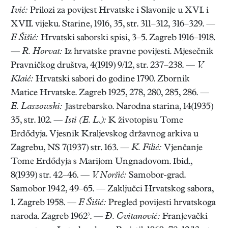
Ivić:
Prilozi za povijest Hrvatske i Slavonije u XVI. i
XVII. vijeku. Starine, 1916, 35, str. 311–312, 316–329. —
F. Šišić:
Hrvatski saborski spisi, 3–5. Zagreb 1916–1918.
—
R. Horvat:
Iz hrvatske pravne povijesti. Mjesečnik
Pravničkog društva, 4(1919) 9/12, str. 237–238. —
V.
Klaić:
Hrvatski sabori do godine 1790. Zbornik
Matice Hrvatske. Zagreb 1925, 278, 280, 285, 286. —
E. Laszowski:
Jastrebarsko. Narodna starina, 14(1935)
35, str. 102. —
Isti (E. L.):
K životopisu Tome
Erdődyja. Vjesnik Kraljevskog državnog arkiva u
Zagrebu, NS 7(1937) str. 163. —
K. Filić:
Vjenčanje
Tome Erdődyja s Marijom Ungnadovom. Ibid.,
8(1939) str. 42–46. —
V. Noršić:
Samobor-grad.
Samobor 1942, 49–65. — Zaključci Hrvatskog sabora,
1. Zagreb 1958. —
F. Šišić:
Pregled povijesti hrvatskoga
naroda. Zagreb 1962³. —
Đ. Cvitanović:
Franjevački