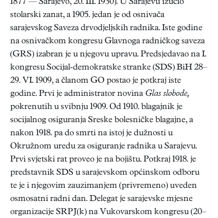
1877 — Sarajevo, 20. III. 1930). U Sarajevu izučio
stolarski zanat, a 1905. jedan je od osnivača
sarajevskog Saveza drvodjeljskih radnika. Iste godine
na osnivačkom kongresu Glavnoga radničkog saveza
(GRS) izabran je u njegovu upravu. Predsjedavao na I.
kongresu Socijal-demokratske stranke (SDS) BiH 28–
29. VI. 1909, a članom GO postao je potkraj iste
godine. Prvi je administrator novina
Glas slobode,
pokrenutih u svibnju 1909. Od 1910. blagajnik je
socijalnog osiguranja Sreske bolesničke blagajne, a
nakon 1918. pa do smrti na istoj je dužnosti u
Okružnom uredu za osiguranje radnika u Sarajevu.
Prvi svjetski rat proveo je na bojištu. Potkraj 1918. je
predstavnik SDS u sarajevskom općinskom odboru
te je i njegovim zauzimanjem (privremeno) uveden
osmosatni radni dan. Delegat je sarajevske mjesne
organizacije SRPJ(k) na Vukovarskom kongresu (20–