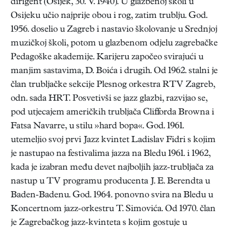
dirigent (Osijek, 30. V. 1940). U glazbenoj školi u
Osijeku učio najprije obou i rog, zatim trublju. God.
1956. doselio u Zagreb i nastavio školovanje u Srednjoj
muzičkoj školi, potom u glazbenom odjelu zagrebačke
Pedagoške akademije. Karijeru započeo svirajući u
manjim sastavima, D. Boića i drugih. Od 1962. stalni je
član trubljačke sekcije Plesnog orkestra RTV Zagreb,
odn. sada HRT. Posvetivši se jazz glazbi, razvijao se,
pod utjecajem američkih trubljača Clifforda Browna i
Fatsa Navarre, u stilu »hard bopa«. God. 1961.
utemeljio svoj prvi Jazz kvintet Ladislav Fidri s kojim
je nastupao na festivalima jazza na Bledu 1961. i 1962,
kada je izabran među devet najboljih jazz-trubljača za
nastup u TV programu producenta J. E. Berendta u
Baden-Badenu. God. 1964. ponovno svira na Bledu u
Koncertnom jazz-orkestru T. Simovića. Od 1970. član
je Zagrebačkog jazz-kvinteta s kojim gostuje u