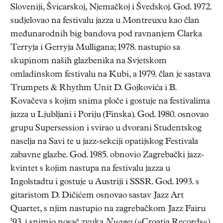
Sloveniji, Švicarskoj, Njemačkoj i Švedskoj. God. 1972.
sudjelovao na festivalu jazza u Montreuxu kao član
međunarodnih big bandova pod ravnanjem Clarka
Terryja i Gerryja Mulligana; 1978. nastupio sa
skupinom naših glazbenika na Svjetskom
omladinskom festivalu na Kubi, a 1979. član je sastava
Trumpets & Rhythm Unit D. Gojkovića i B.
Kovačeva s kojim snima ploče i gostuje na festivalima
jazza u Ljubljani i Poriju (Finska). God. 1980. osnovao
grupu Supersession i svirao u dvorani Studentskog
naselja na Savi te u jazz-sekciji opatijskog Festivala
zabavne glazbe. God. 1985. obnovio Zagrebački jazz-
kvintet s kojim nastupa na festivalu jazza u
Ingolstadtu i gostuje u Austriji i SSSR. God. 1993. s
gitaristom D. Dičićem osnovao sastav Jazz Art
Quartet, s njim nastupio na zagrebačkom Jazz Fairu
’93. i snimio nosač zvuka
Nuages
(»Croatia Records«).