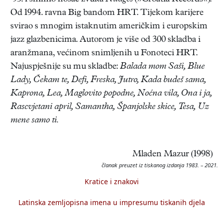
Od 1994. ravna Big bandom HRT. Tijekom karijere
svirao s mnogim istaknutim američkim i europskim
jazz glazbenicima. Autorom je više od 300 skladba i
aranžmana, većinom snimljenih u Fonoteci HRT.
Najuspješnije su mu skladbe:
Balada mom Saši, Blue
Lady, Čekam te, Defi, Freska, Jutro, Kada budeš sama,
Kaprona, Lea, Maglovito popodne, Noćna vila, Ona i ja,
Rascvjetani april, Samantha, Španjolske skice, Tesa, Uz
mene samo ti.
Mladen Mazur (1998)
članak preuzet iz tiskanog izdanja 1983. – 2021.
Kratice i znakovi
Latinska zemljopisna imena u impresumu tiskanih djela