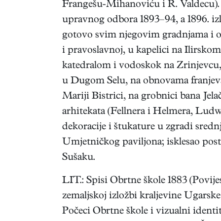
Frangešu-Mihanoviću i R. Valdecu). O
upravnog odbora 1893–94, a 1896. izl
gotovo svim njegovim gradnjama i ob
i pravoslavnoj, u kapelici na Ilirsk
katedralom i vodoskok na Zrinjevcu, r
u Dugom Selu, na obnovama franjevač
Mariji Bistrici, na grobnici bana J
arhitekata (Fellnera i Helmera, Ludw
dekoracije i štukature u zgradi sredn
Umjetničkog paviljona; isklesao pos
Sušaku.
LIT.: Spisi Obrtne škole 1883 (Povije
zemaljskoj izložbi kraljevine Ugarsk
Počeci Obrtne škole i vizualni identi