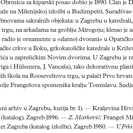
brtnicu za kiparski posao dobio je 1890. Član je D
aže na Milenijskoj izložbi u Budimpešti. Surađivao
novama sakralnih objekata: u Zagrebu u katedrali, 
om trgu, na arkadama na groblju Mirogoju; klesao je
adio je ornamente u »zlatnoj dvorani« u Opatičkoj ul
ke crkve u Iloku, grkokatoličke katedrale u Križe
elačića u zaprešićkim Novim dvorima. U Zagrebu je r
iga i Hülssnera, J. Vancaša), tako dekorativnu pla
jih škola na Rooseveltovu trgu, u palači Prve hrvatsk
tolje Frangešova spomenika kralju Tomislavu. Sudje
sni arhiv u Zagrebu, kutija br. 1). — Kraljevina Hrva
e (katalog). Zagreb 1896. —
Z. Marković:
Frangeš Mi
tet Zagreba (katalog izložbe). Zagreb 1980. —
V. Frki