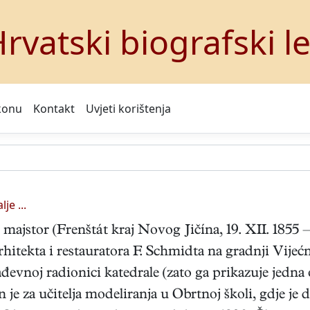
rvatski biografski l
konu
Kontakt
Uvjeti korištenja
lje ...
majstor (Frenštát kraj Novog Jičína, 19. XII. 1855 —
hitekta i restauratora F. Schmidta na gradnji Vijeć
đevnoj radionici katedrale (zato ga prikazuje jedna
je za učitelja modeliranja u Obrtnoj školi, gdje je d