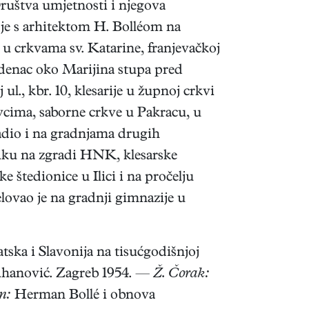
ruštva umjetnosti i njegova
 je s arhitektom H. Bolléom na
u crkvama sv. Katarine, franjevačkoj
 zdenac oko Marijina stupa pred
., kbr. 10, klesarije u župnoj crkvi
vcima, saborne crkve u Pakracu, u
adio i na gradnjama drugih
stiku na zgradi HNK, klesarske
e štedionice u Ilici i na pročelju
lovao je na gradnji gimnazije u
tska i Slavonija na tisućgodišnjoj
hanović. Zagreb 1954. —
Ž. Čorak:
n:
Herman Bollé i obnova