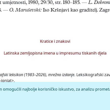
t umjetnosti, 1980, 29/30, str. 180–185. —
L. Dobroni
83. —
O. Maruševski:
Iso Kršnjavi kao graditelj. Zagr
Kratice i znakovi
Latinska zemljopisna imena u impresumu tiskanih djela
rafski leksikon (1983–2026), mrežno izdanje.
Leksikografski zav
-ignjat>.
m omogućili najbolje korisničko iskustvo, za analizu promet
rleža