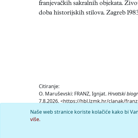
franjevačkih sakralnih objekata. Živo
doba historijskih stilova. Zagreb 19
Citiranje:
O. Maruševski: FRANZ, Ignjat.
Hrvatski biog
7.8.2026. <https://hbl.lzmk.hr/clanak/franz
Naše web stranice koriste kolačiće kako bi Va
Komentar
više.
© 2026.
Leksikografski zavod
Miroslav K