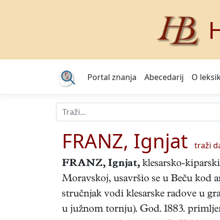
H
Portal znanja
Abecedarij
O leksi
FRANZ, Ignjat
traži da
FRANZ, Ignjat
,
klesarsko-kiparski 
Moravskoj, usavršio se u Beču kod ar
stručnjak vodi klesarske radove u gra
u južnom tornju). God. 1883. primljen 