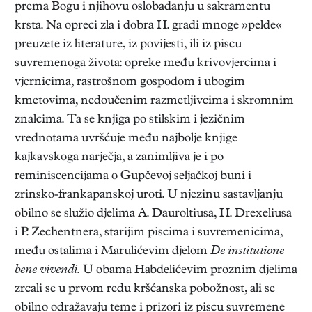
prema Bogu i njihovu oslobađanju u sakramentu
krsta. Na opreci zla i dobra H. gradi mnoge »pelde«
preuzete iz literature, iz povijesti, ili iz piscu
suvremenoga života: opreke među krivovjercima i
vjernicima, rastrošnom gospodom i ubogim
kmetovima, nedoučenim razmetljivcima i skromnim
znalcima. Ta se knjiga po stilskim i jezičnim
vrednotama uvršćuje među najbolje knjige
kajkavskoga narječja, a zanimljiva je i po
reminiscencijama o Gupčevoj seljačkoj buni i
zrinsko-frankapanskoj uroti. U njezinu sastavljanju
obilno se služio djelima A. Dauroltiusa, H. Drexeliusa
i P. Zechentnera, starijim piscima i suvremenicima,
među ostalima i Marulićevim djelom
De institutione
bene vivendi.
U obama Habdelićevim proznim djelima
zrcali se u prvom redu kršćanska pobožnost, ali se
obilno odražavaju teme i prizori iz piscu suvremene