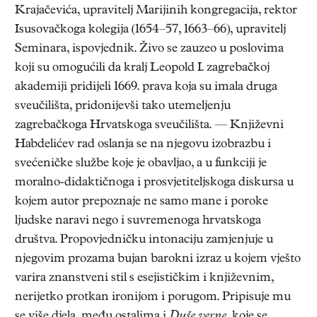
Krajačevića, upravitelj Marijinih kongregacija, rektor
Isusovačkoga kolegija (1654–57, 1663–66), upravitelj
Seminara, ispovjednik. Živo se zauzeo u poslovima
koji su omogućili da kralj Leopold I. zagrebačkoj
akademiji pridijeli 1669. prava koja su imala druga
sveučilišta, pridonijevši tako utemeljenju
zagrebačkoga Hrvatskoga sveučilišta. — Književni
Habdelićev rad oslanja se na njegovu izobrazbu i
svećeničke službe koje je obavljao, a u funkciji je
moralno-didaktičnoga i prosvjetiteljskoga diskursa u
kojem autor prepoznaje ne samo mane i poroke
ljudske naravi nego i suvremenoga hrvatskoga
društva. Propovjedničku intonaciju zamjenjuje u
njegovim prozama bujan barokni izraz u kojem vješto
varira znanstveni stil s esejističkim i književnim,
nerijetko protkan ironijom i porugom. Pripisuje mu
se više djela, među ostalima i
Duše verne,
koje se