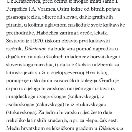
Uz Krajačevića, pred očima je mogao imati samo I.
Pergošića i A. Vramca. Osim jedne od bitnih pojava
pisanoga jezika, »litere ali slova«, dakle grafijskih
pitanja, u kojima uglavnom nasljeduje svoje kajkavske
prethodnike, Habdelića zanima i »reč«, leksik.
Sastavio je i 1670. tiskom objavio prvi kajkavski
rječnik,
Dikcionar,
da bude »na pomoč napredka u
dijačkom navuku školneh mladencev horvatskoga i
slovenskoga naroda«, tj. da kao školski udžbenik za
latinski jezik služi u cijeloj sjevernoj Hrvatskoj,
ponajprije u školama isusovačkih kolegija. Građu je
crpio iz cijeloga hrvatskoga narječnoga sustava: iz
»majdačkoga i zagorskoga« (kajkavskoga), iz
»solarskoga« (čakavskoga) te iz »tukavskoga«
(štokavskoga). Za jednu hrvatsku riječ često daje
nekoliko latinskih značenja, npr. za »lep«, čak šest.
Među hrvatskom se leksičkom građom u
Dikcionaru