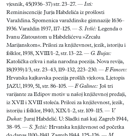
vjesnik, 45(1936–37) str. 23–27. —
Isti:
Reminiscencije Jurja Habdelića iz prošlosti
Varaždina. Spomenica varaždinske gimnazije 1636–
1936. Varaždin 1937, 117–125. —
S. Ivšić:
Legenda o
Ivanu Zlatoustom u Habdelićevu »Zrcalu
Marijanskom«. Prilozi za književnost, jezik, istoriju i
folklor, 1938, XVIII/1–2, str. 13–22. —
G. Bujas:
Katolička crkva i naša narodna poezija. Nova revija,
18(1939) 1/3, str. 23–43, 119–132, 223–230. —
F. Fancev:
Hrvatska kajkavska poezija prošlih vjekova. Ljetopis
JAZU, 1939, 51, str. 86–105. —
F. Galinec:
Još tri
varijante za Edipov motiv u našoj književnoj predaji,
iz XVII i XVIII stoleća. Prilozi za književnost, jezik,
istoriju i folklor, 1940, XIX/1–2, str. 109–115. —
V.
Dukat:
Juraj Habdelić. U: Sladki naš kaj. Zagreb 1944,
38–95. —
S. Ježić:
Hrvatska književnost od početka
do danas 1100–1941. Zagreb 1944, 125–126. —
M.