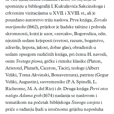
spominju u bibliografiji I. Kukuljevića Sakcinskoga i
crkvenim vizitacijama u XVII. i XVIII. st., ali je
pouzdano autorstvo triju naslova. Prva knjiga,
Zercalo
marijansko
(1662), prijekor je ljudske taštine i pohvala
skromnosti, kojoj je uzor, »zercalo«, Bogorodica, odn.
njezinih sedam krjeposti (svetost, razum, bogatstvo,
zdravlje, ljepota, jakost, dobar glas), obrađenih u
sedam opsegom različitih knjiga, pri čemu H. navodi,
osim
Svetoga pisma,
grčke i rimske klasike (Platon,
Aristotel, Plutarh, Ciceron, Tacit), teologe (Albert
Veliki, Toma Akvinski, Bonaventura), patriste (Grgur
Veliki, Augustin), suvremenike (P. A. Spinelli, L.
Richeome, M. A. del Rio) i dr. Druga knjiga
Pervi otca
našega Adama greh
(1674) naslanja se naslovom i
tematikom na početak biblijskoga
Staroga zavjeta
i
priče o rađanju ljudi u istočnome grijehu neposluha