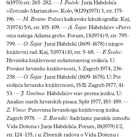
6(1970) str. 265–282. —
I. Fuček:
Jurja Habdelića
»Zerczalo Marianzko«. Kolo, 9(129)(1971) 3, str. 175–
196. —
M. Braim:
Počeci kajkavske leksikografije. Kaj,
7(1974) 5/6, str. 105–109. —
A. Šojat:
Habdelićev »Pervi
otca našega Adama greh«. Forum, 13(1974) 9, str. 795–
799. —
O. Šojat:
Juraj Habdelić (1609–1678) i njegov
književni rad. Kaj, 7(1974) 10, str. 5–68. —
F. Švelec:
Hrvatska književnost sedamnaestog stoljeća. U:
Povijest hrvatske književnosti, 3. Zagreb 1974, 236–
238. —
O. Šojat:
Juraj Habdelić (1609–1678). U: Pet
stoljeća hrvatske književnosti, 15/II. Zagreb 1977, 41–
53. —
J. Vončina:
Habdelićev stav prema jeziku. U:
Analize starih hrvatskih pisaca. Split 1977, 183–189. —
Z. Vince:
Putovima hrvatskoga književnog jezika.
Zagreb 1978. —
Z. Bartolić:
Sadržajne paralele između
Vida Došena i Jurja Habdelića. Forum, 18(1979) 1/2,
str. 124–135, i u: Zbornik radova o Vidu Došenu i