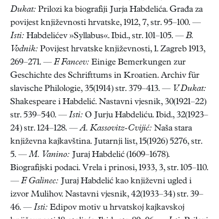
Dukat:
Prilozi ka biografiji Jurja Habdelića. Građa za
povijest književnosti hrvatske, 1912, 7, str. 95–100. —
Isti:
Habdelićev »Syllabus«. Ibid., str. 101–105. —
B.
Vodnik:
Povijest hrvatske književnosti, 1. Zagreb 1913,
269–271. —
F. Fancev:
Einige Bemerkungen zur
Geschichte des Schrifttums in Kroatien. Archiv für
slavische Philologie, 35(1914) str. 379–413. —
V. Dukat:
Shakespeare i Habdelić. Nastavni vjesnik, 30(1921–22)
str. 539–540. —
Isti:
O Jurju Habdeliću. Ibid., 32(1923–
24) str. 124–128. —
A. Kassovitz-Cvijić:
Naša stara
književna kajkavština. Jutarnji list, 15(1926) 5276, str.
5. —
M. Vanino:
Juraj Habdelić (1609–1678).
Biografijski podaci. Vrela i prinosi, 1933, 3, str. 105–110.
—
F. Galinec:
Juraj Habdelić kao književni ugled i
izvor Mulihov. Nastavni vjesnik, 42(1933–34) str. 39–
46. —
Isti:
Edipov motiv u hrvatskoj kajkavskoj