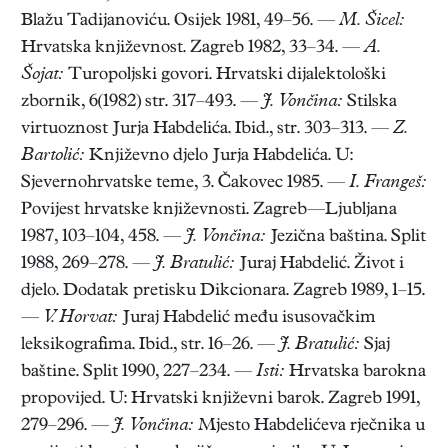
Blažu Tadijanoviću. Osijek 1981, 49–56. —
M. Šicel:
Hrvatska književnost. Zagreb 1982, 33–34. —
A.
Šojat:
Turopoljski govori. Hrvatski dijalektološki
zbornik, 6(1982) str. 317–493. —
J. Vončina:
Stilska
virtuoznost Jurja Habdelića. Ibid., str. 303–313. —
Z.
Bartolić:
Književno djelo Jurja Habdelića. U:
Sjevernohrvatske teme, 3. Čakovec 1985. —
I. Frangeš:
Povijest hrvatske književnosti. Zagreb—Ljubljana
1987, 103–104, 458. —
J. Vončina:
Jezična baština. Split
1988, 269–278. —
J. Bratulić:
Juraj Habdelić. Život i
djelo. Dodatak pretisku Dikcionara. Zagreb 1989, 1–15.
—
V. Horvat:
Juraj Habdelić među isusovačkim
leksikografima. Ibid., str. 16–26. —
J. Bratulić:
Sjaj
baštine. Split 1990, 227–234. —
Isti:
Hrvatska barokna
propovijed. U: Hrvatski književni barok. Zagreb 1991,
279–296. —
J. Vončina:
Mjesto Habdelićeva rječnika u