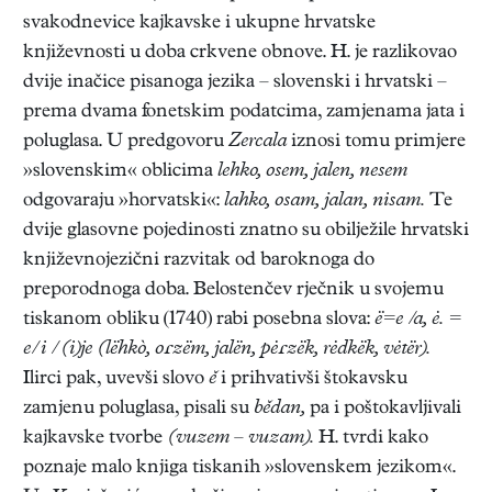
svakodnevice kajkavske i ukupne hrvatske
književnosti u doba crkvene obnove. H. je razlikovao
dvije inačice pisanoga jezika – slovenski i hrvatski –
prema dvama fonetskim podatcima, zamjenama jata i
poluglasa. U predgovoru
Zercala
iznosi tomu primjere
»slovenskim« oblicima
lehko, osem, jalen, nesem
odgovaraju »horvatski«:
lahko, osam, jalan, nisam.
Te
dvije glasovne pojedinosti znatno su obilježile hrvatski
književnojezični razvitak od baroknoga do
preporodnoga doba. Belostenčev rječnik u svojemu
tiskanom obliku (1740) rabi posebna slova:
ë=e /a, ė. =
e/ i / (i)je (lëhkò, oɾzëm, jalën, pėɾzëk, rėdkëk, vėtër).
Ilirci pak, uvevši slovo
ě
i prihvativši štokavsku
zamjenu poluglasa, pisali su
bědan,
pa i poštokavljivali
kajkavske tvorbe
(vuzem – vuzam).
H. tvrdi kako
poznaje malo knjiga tiskanih »slovenskem jezikom«.