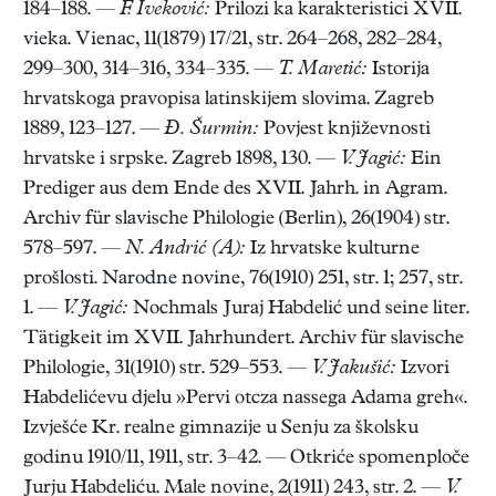
184–188. —
F. Iveković:
Prilozi ka karakteristici XVII.
vieka. Vienac, 11(1879) 17/21, str. 264–268, 282–284,
299–300, 314–316, 334–335. —
T. Maretić:
Istorija
hrvatskoga pravopisa latinskijem slovima. Zagreb
1889, 123–127. —
Đ. Šurmin:
Povjest književnosti
hrvatske i srpske. Zagreb 1898, 130. —
V. Jagić:
Ein
Prediger aus dem Ende des XVII. Jahrh. in Agram.
Archiv für slavische Philologie (Berlin), 26(1904) str.
578–597. —
N. Andrić (A):
Iz hrvatske kulturne
prošlosti. Narodne novine, 76(1910) 251, str. 1; 257, str.
1. —
V. Jagić:
Nochmals Juraj Habdelić und seine liter.
Tätigkeit im XVII. Jahrhundert. Archiv für slavische
Philologie, 31(1910) str. 529–553. —
V. Jakušić:
Izvori
Habdelićevu djelu »Pervi otcza nassega Adama greh«.
Izvješće Kr. realne gimnazije u Senju za školsku
godinu 1910/11, 1911, str. 3–42. — Otkriće spomenploče
Jurju Habdeliću. Male novine, 2(1911) 243, str. 2. —
V.