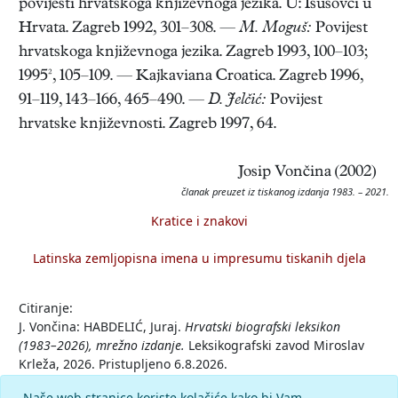
povijesti hrvatskoga književnoga jezika. U: Isusovci u
Hrvata. Zagreb 1992, 301–308. —
M. Moguš:
Povijest
hrvatskoga književnoga jezika. Zagreb 1993, 100–103;
1995², 105–109. — Kajkaviana Croatica. Zagreb 1996,
91–119, 143–166, 465–490. —
D. Jelčić:
Povijest
hrvatske književnosti. Zagreb 1997, 64.
Josip Vončina (2002)
članak preuzet iz tiskanog izdanja 1983. – 2021.
Kratice i znakovi
Latinska zemljopisna imena u impresumu tiskanih djela
Citiranje:
J. Vončina: HABDELIĆ, Juraj.
Hrvatski biografski leksikon
(1983–2026), mrežno izdanje.
Leksikografski zavod Miroslav
Krleža, 2026. Pristupljeno 6.8.2026.
<https://hbl.lzmk.hr/clanak/habdelic-juraj>.
Naše web stranice koriste kolačiće kako bi Vam