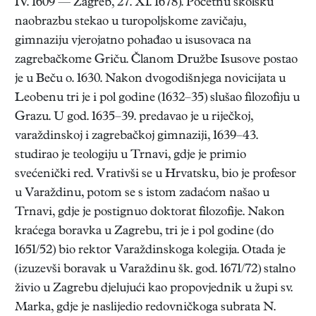
IV. 1609 — Zagreb, 27. XI. 1678). Početnu školsku
naobrazbu stekao u turopoljskome zavičaju,
gimnaziju vjerojatno pohađao u isusovaca na
zagrebačkome Griču. Članom Družbe Isusove postao
je u Beču o. 1630. Nakon dvogodišnjega novicijata u
Leobenu tri je i pol godine (1632–35) slušao filozofiju u
Grazu. U god. 1635–39. predavao je u riječkoj,
varaždinskoj i zagrebačkoj gimnaziji, 1639–43.
studirao je teologiju u Trnavi, gdje je primio
svećenički red. Vrativši se u Hrvatsku, bio je profesor
u Varaždinu, potom se s istom zadaćom našao u
Trnavi, gdje je postignuo doktorat filozofije. Nakon
kraćega boravka u Zagrebu, tri je i pol godine (do
1651/52) bio rektor Varaždinskoga kolegija. Otada je
(izuzevši boravak u Varaždinu šk. god. 1671/72) stalno
živio u Zagrebu djelujući kao propovjednik u župi sv.
Marka, gdje je naslijedio redovničkoga subrata N.