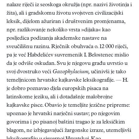
nalaze riječi iz seoskoga okružja (npr. nazivi životinja i
žita), ali i gradskomu životu svojstven civilizacijski
leksik, dijelom ažuriran i društvenim promjenama,
npr. razlikovanje nekoliko vrsta »dijaka« kao
posljedica podizanja akademske nastave na
sveučilišnu razinu. Rječnik obuhvaća o. 12 000 riječi,
pa je već Habdelićev suvremenik I. Belostenec mislio
da je odviše oskudan. Svu je njegovu građu uvrstio u
svoj dvostruko veći
Gazophylacium,
učinivši je tako
temeljnicom hrvatske kajkavske leksikografije. — H.
je dobro poznavao djela europskih pisaca na
latinskome jeziku, ali i dotadašnje malobrojne
kajkavske pisce. Obavio je temeljite jezične pripreme:
upoznao je hrvatski narječni sustav; po njegovim
govorima i po pisanoj baštini tragao je za leksičkim
blagom, ne izbjegavajući žargonske izraze, utemeljivši