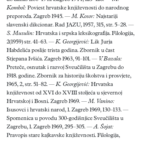
Kombol:
Poviest hrvatske književnosti do narodnog
preporoda. Zagreb 1945. —
M. Kosor:
Najstariji
slavenski dikcionar. Rad JAZU, 1957, 315, str. 5–28. —
S. Musulin:
Hrvatska i srpska leksikografija. Filologija,
2(1959) str. 41–63. —
K. Georgijević:
Lik Jurja
Habdelića poslije trista godina. Zbornik u čast
Stjepana Ivšića. Zagreb 1963, 91–101. —
V. Bazala:
Preteče, osnutak i razvoj Sveučilišta u Zagrebu do
1918. godine. Zbornik za historiju školstva i prosvjete,
1965, 2, str. 51–82. —
K. Georgijević:
Hrvatska
književnost od XVI do XVIII stoljeća u sjevernoj
Hrvatskoj i Bosni. Zagreb 1969. —
M. Vanino:
Isusovci i hrvatski narod, 1. Zagreb 1969, 130–133. —
Spomenica u povodu 300-godišnjice Sveučilišta u
Zagrebu, 1. Zagreb 1969, 295–305. —
A. Šojat:
Pravopis stare kajkavske književnosti. Filologija,