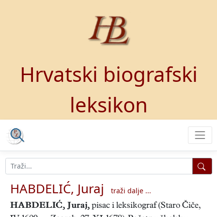
Hrvatski biografski
leksikon
HABDELIĆ, Juraj
traži dalje ...
HABDELIĆ, Juraj
,
pisac i leksikograf (Staro Čiče,