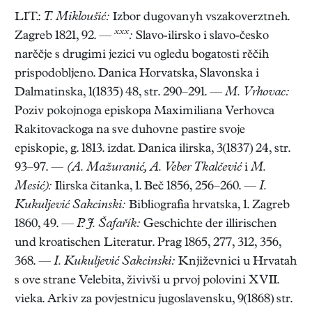
LIT.:
T. Mikloušić:
Izbor dugovanyh vszakoverztneh.
xxx
Zagreb 1821, 92. —
:
Slavo-ilirsko i slavo-česko
narěčje s drugimi jezici vu ogledu bogatosti rěčih
prispodobljeno. Danica Horvatska, Slavonska i
Dalmatinska, 1(1835) 48, str. 290–291. —
M. Vrhovac:
Poziv pokojnoga episkopa Maximiliana Verhovca
Rakitovackoga na sve duhovne pastire svoje
episkopie, g. 1813. izdat. Danica ilirska, 3(1837) 24, str.
93–97. —
(A. Mažuranić, A. Veber Tkalčević
i
M.
Mesić):
Ilirska čitanka, 1. Beč 1856, 256–260. —
I.
Kukuljević Sakcinski:
Bibliografia hrvatska, 1. Zagreb
1860, 49. —
P. J. Šafařík:
Geschichte der illirischen
und kroatischen Literatur. Prag 1865, 277, 312, 356,
368. —
I. Kukuljević Sakcinski:
Književnici u Hrvatah
s ove strane Velebita, živivši u prvoj polovini XVII.
vieka. Arkiv za povjestnicu jugoslavensku, 9(1868) str.