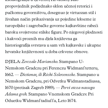
leksikografiju u sjevernoj Hrvatskoj. Kao
propovjednik podjednako sklon učenoj retorici i
pučkomu govorništvu, dosegnuo je virtuozan stil i
živahan način prikazivanja uz pojedine lekseme iz
turopoljske i zagrebačke govorne kajkavštine rabeći
baroku svojstvene stilske figure. Po njegovoj plodnosti
i kakvoći proznih mu djela književna ga
historiografija svrstava u sam vrh kajkavske i ukupne
hrvatske književnosti u doba crkvene obnove.
DJELA:
Zerczalo Marianzko
. Stampano U-
Nemskom Gradczu pri Ferenczu Widmanſtetteru,
1662. —
Dictionar, ili Réchi Szlovenszke.
Stampano u
Nemskom Gradczu, pri Odvetku Widmanstadiussa,
1670 (pretisak Zagreb 1989). —
Pervi otcza nassega
Adama greh.
Stampano Vnemskom Gradczv. Pri
Oduetku Widmanſtadiuſſa, Leto 1674.