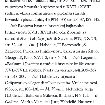
književnosti 18. stoljeća. Ibid., str. 89–96. —
Isti:
Prilozi
za povijest hrvatske književnosti u XVII. i XVIII.
stoljeću. »Loci communes« u pričanju starijih
hrvatskih pisaca. Ibid., 43(1934–35) str. 28–37, 127–142.
—
Isti:
Ezopova basna u hrvatskoj kajkavskoj
književnosti XVII i XVIII stoljeća. Zbornik za
narodni život i običaje Južnih Slavena, 1935, XXX/1,
str. 32–46. —
Isti:
J. Habdelić, T. Brezovački, Š.
Zagrebec. Prilozi za književnost, jezik, istoriju i folklor
(Beograd), 1935, XV/1–2, str. 64–74. —
Isti:
Legenda
»Barlaam i Jozafat« u tradiciji hrvatske književnosti
XVI.–XVIII. stoljeća. Nastavni vjesnik, 44(1935–36)
str. 185–200. —
Isti:
Habdelićev utjecaj u
Gašparotijevoj legendi »Cvet sveteh«. Vrela i prinosi,
1936, 6, str. 108–138. —
M. Vanino:
Nekrolozi Jurja
Habdelića i Baltazara Milovca. Ibid., str. 144–151. —
F.
Galinec:
Marko Marulić i Juraj Habdelić. Nastavni