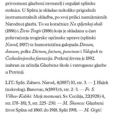
privremeni glazbeni ravnatelj i orguljaš splitske
stolnice. U Splitu je skladao nekoliko prigodnih
instrumentalnih skladba, po svoj prilici namijenjenih
Narodnoj glazbi. To su koračnice
Na spljetskoj obali
(1886) i
Živio Trogir
(1886) koja je skladana u čast
pohrvaćenja trogirske općinske uprave (splitski
Narod,
1887) te humoristična galopada
Dinum,
danum,
polke
Dictum, factum, punctum
i
Valapuk
te
Českoslovjenska fantazija.
Potkraj života je 1892.
izabran za učitelja Glazbene škole i vatrogasne glazbe
u Petrinji.
LIT.: Split. Zabave. Narod, 4(1887) 10, str. 3. — J. Hajek
(nekrolog). Banovac, 6(1893) 6, str. 2–3. —
Fr. S.
Vilhar-Kalski:
Moji memoari. Sv. Cecilija, 22(1928) 4,
str. 178–181; 5, str. 225–230. —
M. Škunca:
Glazbeni
život Splita od 1860. do 1918. Split 1991. —
M. Grgić: