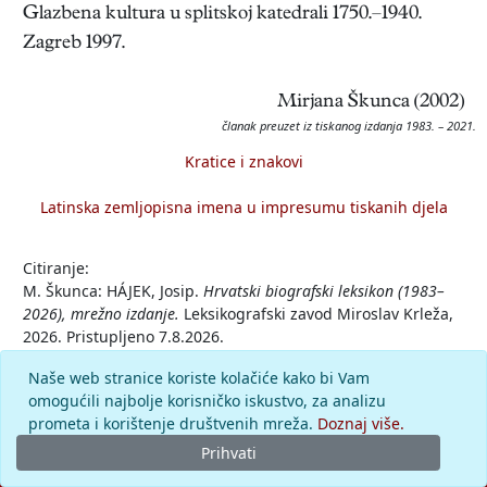
Glazbena kultura u splitskoj katedrali 1750.–1940.
Zagreb 1997.
Mirjana Škunca (2002)
članak preuzet iz tiskanog izdanja 1983. – 2021.
Kratice i znakovi
Latinska zemljopisna imena u impresumu tiskanih djela
Citiranje:
M. Škunca: HÁJEK, Josip.
Hrvatski biografski leksikon (1983–
2026), mrežno izdanje.
Leksikografski zavod Miroslav Krleža,
2026. Pristupljeno 7.8.2026.
<https://hbl.lzmk.hr/clanak/hajek-josip>.
Naše web stranice koriste kolačiće kako bi Vam
omogućili najbolje korisničko iskustvo, za analizu
Komentar
prometa i korištenje društvenih mreža.
Doznaj više.
Prihvati
© 2026.
Leksikografski zavod
Miroslav Krleža