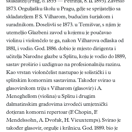
skladatelj (Prag, o. 1855 — Petrinja, 8. II. 1893). Završio
1873. Orguljašku školu u Pragu, gdje se sprijateljio sa
skladateljem F. S. Vilharom, budućim šurjakom i
suradnikom. Doselivši se 1873. u Temišvar, s njim je
utemeljio Glazbeni zavod u kojemu je poučavao
violinu i violončelo te ga, nakon Vilharova odlaska od
1881, i vodio. God. 1886. dobio je mjesto dirigenta i
učitelja Narodne glazbe u Splitu, koju je vodio do 1889,
sastav proširio i uzdignuo na profesionalniju razinu.
Kao vrstan violončelist nastupao je solistički i u
splitskim komornim sastavima. Također svirao u
glasovirskom triju s Vilharom (glasovir) i A.
Meneghellom (violina) u Splitu i drugim
dalmatinskim gradovima izvodeći umjetnički
dotjeran komorni repertoar (F. Chopin, F.
Mendelssohn, A. Dvořak, H. Vieuxtemps). Svirao je
također glasovir, orgulje i krilnicu. God. 1889. bio je