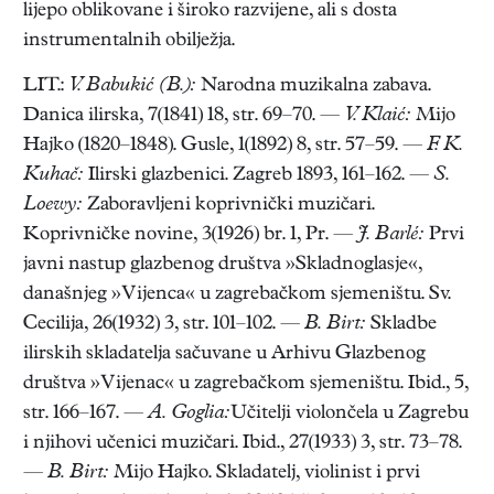
lijepo oblikovane i široko razvijene, ali s dosta
instrumentalnih obilježja.
LIT.:
V. Babukić (B.):
Narodna muzikalna zabava.
Danica ilirska, 7(1841) 18, str. 69–70. —
V. Klaić:
Mijo
Hajko (1820–1848). Gusle, 1(1892) 8, str. 57–59. —
F. K.
Kuhač:
Ilirski glazbenici. Zagreb 1893, 161–162. —
S.
Loewy:
Zaboravljeni koprivnički muzičari.
Koprivničke novine, 3(1926) br. 1, Pr. —
J. Barlé:
Prvi
javni nastup glazbenog društva »Skladnoglasje«,
današnjeg »Vijenca« u zagrebačkom sjemeništu. Sv.
Cecilija, 26(1932) 3, str. 101–102. —
B. Birt:
Skladbe
ilirskih skladatelja sačuvane u Arhivu Glazbenog
društva »Vijenac« u zagrebačkom sjemeništu. Ibid., 5,
str. 166–167. —
A. Goglia:
Učitelji violončela u Zagrebu
i njihovi učenici muzičari. Ibid., 27(1933) 3, str. 73–78.
—
B. Birt:
Mijo Hajko. Skladatelj, violinist i prvi