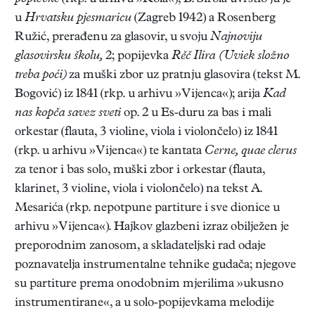
u
Hrvatsku pjesmaricu
(Zagreb 1942) a Rosenberg
Ružić, prerađenu za glasovir, u svoju
Najnoviju
glasovirsku školu,
2; popijevka
Rěč Ilira (Uviek složno
treba poći)
za muški zbor uz pratnju glasovira (tekst M.
Bogović) iz 1841 (rkp. u arhivu »Vijenca«); arija
Kad
nas kopča savez sveti
op. 2 u Es-duru za bas i mali
orkestar (flauta, 3 violine, viola i violončelo) iz 1841
(rkp. u arhivu »Vijenca«) te kantata
Cerne, quae clerus
za tenor i bas solo, muški zbor i orkestar (flauta,
klarinet, 3 violine, viola i violončelo) na tekst A.
Mesarića (rkp. nepotpune partiture i sve dionice u
arhivu »Vijenca«). Hajkov glazbeni izraz obilježen je
preporodnim zanosom, a skladateljski rad odaje
poznavatelja instrumentalne tehnike gudača; njegove
su partiture prema onodobnim mjerilima »ukusno
instrumentirane«, a u solo-popijevkama melodije