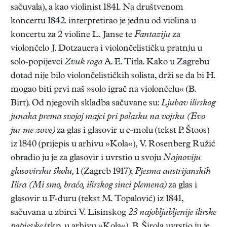
sačuvala), a kao violinist 1841. Na društvenom
koncertu 1842. interpretirao je jednu od violina u
koncertu za 2 violine L. Janse te
Fantaziju
za
violončelo J. Dotzauera i violončelističku pratnju u
solo-popijevci
Zvuk roga
A. E. Titla. Kako u Zagrebu
dotad nije bilo violončelističkih solista, drži se da bi H.
mogao biti prvi naš »solo igrač na violončelu« (B.
Birt). Od njegovih skladba sačuvane su:
Ljubav ilirskog
junaka prema svojoj majci pri polasku na vojsku (Evo
jur me zove)
za glas i glasovir u c-molu (tekst P. Štoos)
iz 1840 (prijepis u arhivu »Kola«), V. Rosenberg Ružić
obradio ju je za glasovir i uvrstio u svoju
Najnoviju
glasovirsku školu,
1 (Zagreb 1917);
Pjesma austrijanskih
Ilira (Mi smo, braćo, ilirskog sinci plemena)
za glas i
glasovir u F-duru (tekst M. Topalović) iz 1841,
sačuvana u zbirci V. Lisinskog
23 najobljubljenije ilirske
popievke
(rkp. u arhivu »Kola«), B. Širola uvrstio ju je