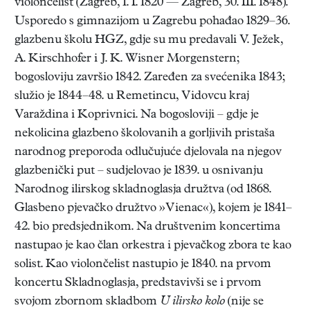
violončelist (Zagreb, 1. I. 1820 — Zagreb, 30. III. 1848).
Usporedo s gimnazijom u Zagrebu pohađao 1829–36.
glazbenu školu HGZ, gdje su mu predavali V. Ježek,
A. Kirschhofer i J. K. Wisner Morgenstern;
bogosloviju završio 1842. Zaređen za svećenika 1843;
služio je 1844–48. u Remetincu, Vidovcu kraj
Varaždina i Koprivnici. Na bogosloviji – gdje je
nekolicina glazbeno školovanih a gorljivih pristaša
narodnog preporoda odlučujuće djelovala na njegov
glazbenički put – sudjelovao je 1839. u osnivanju
Narodnog ilirskog skladnoglasja družtva (od 1868.
Glasbeno pjevačko družtvo »Vienac«), kojem je 1841–
42. bio predsjednikom. Na društvenim koncertima
nastupao je kao član orkestra i pjevačkog zbora te kao
solist. Kao violončelist nastupio je 1840. na prvom
koncertu Skladnoglasja, predstavivši se i prvom
svojom zbornom skladbom
U ilirsko kolo
(nije se