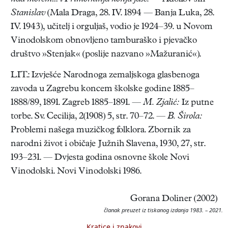
Stanislav
(Mala Draga, 28. IV. 1894 — Banja Luka, 28.
IV. 1943), učitelj i orguljaš, vodio je 1924–39. u Novom
Vinodolskom obnovljeno tamburaško i pjevačko
društvo »Stenjak« (poslije nazvano »Mažuranić«).
LIT.: Izvješće Narodnoga zemaljskoga glasbenoga
zavoda u Zagrebu koncem školske godine 1885–
1888/89, 1891. Zagreb 1885–1891. —
M. Zjalić:
Iz putne
torbe. Sv. Cecilija, 2(1908) 5, str. 70–72. —
B. Širola:
Problemi našega muzičkog folklora. Zbornik za
narodni život i običaje Južnih Slavena, 1930, 27, str.
193–231. — Dvjesta godina osnovne škole Novi
Vinodolski. Novi Vinodolski 1986.
Gorana Doliner (2002)
članak preuzet iz tiskanog izdanja 1983. – 2021.
Kratice i znakovi