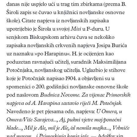
danas nije uspjelo ući u trag tim zbirkama (prema B.
Široli zapis se čuvao u knjižnici novljanske osnovne
škole). Citate napjeva iz novljanskih zapisaka
upotrijebio je Širola u svojoj
Misi
u F-duru. U
senjskom Biskupskom arhivu čuva se nekoliko
zapisaka novljanskih crkvenih napjeva Josipa Burića
uz naznaku »po Harapinu«. H. je ocijenjen kao
poduzetan ravnajući učitelj, suradnik Maksimilijana
Potočnjaka, novljanskog učitelja. Uglazbio je stihove
koje je Potočnjak napisao 1904. a objavljeni su u
spomenici o 200. godišnjici novljanske osnovne škole
pod naslovom
Budnica Novome. Za vijenac Primorskih
napjeva od A. Harapina sastavio riječi M. Potočnjak.
Navedeno je pet pjesama odn. napjeva:
U Omera, u
Omera/Više Sarajeva…, Aj, puhni vjetre moj/ponoćni
hlade…, Mil je Ale, mil je Ale,/al nemila majka…, Vrbniče
nad morem… i Primorkinja konja jaše.
— Adolfov sin