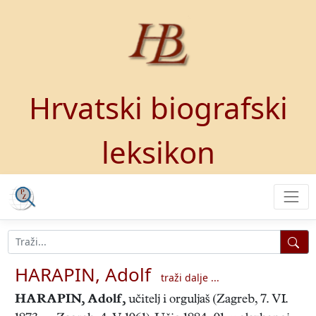
Hrvatski biografski
leksikon
HARAPIN, Adolf
traži dalje ...
HARAPIN, Adolf
,
učitelj i orguljaš (Zagreb, 7. VI.