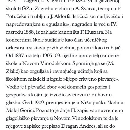
1873 — Zagreb, 4. V. 1961). Učio 1884–91. u glazbenoj
školi HGZ u Zagrebu violinu u A. Švarca, teoriju u F.
Potučeka i trublju u J. Aldorfa. Ističući se marljivošću i
napredovanjem u »guslanju«, nagrađen je već u IV.
razredu 1888, iz zaklade kanonika F. Huszara. Na
koncertima škole sudjeluje kao član učeničkog
orkestra u sastavu prvih violina, potom i kao trubljač.
Od 1897. učitelj i 1905–09. ujedno upravitelj osnovne
škole u Novom Vinodolskom. Spominje ga se (M.
Zjalić) kao orguljaša i ravnajućeg učitelja koji sa
školskom mladeži njeguje »lijepo crkveno pjevanje«.
Vodio je i pjevački zbor »od domaćih gospojica i
gospode« s kojim je izvodio svjetovnu i duhovnu
glazbu. God. 1909. premješten je u Nižu pučku školu u
Maloj Gorici. Poznato je da je H. zapisivao suvremeno
glagoljaško pjevanje u Novom Vinodolskom te da je
njegove zapiske prepisao Dragan Andres, ali se do