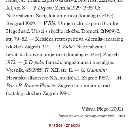
Matejčić:
Trajni zapisi o društvu. Novi list, 22(1968) 15.
XI, str. 8. —
J. Depolo:
Zemlja 1929–1935. U:
Nadrealizam. Socijalna umetnost (katalog izložbe).
Beograd 1969. —
V. Ekl:
Umjetnički rasponi Branke
Hegedušić. Utisci s riječke izložbe. Dometi, 2(1969) 2,
str. 79–82. — Kritička retrospektiva »Zemlja« (katalog
izložbe). Zagreb 1971. —
I. Zidić:
Nadrealizam i
hrvatska likovna umjetnost (katalog izložbe). Zagreb
1972. —
J. Depolo:
Između angažmana i nostalgije.
Vjesnik, 45(1985) 17. XII, str. 11. —
G. Gamulin:
Hrvatsko slikarstvo XX. stoljeća, 1. Zagreb 1987. —
M.
Peić
i
B. Rauter Plančić:
Zagreb kak imam te rad
(katalog izložbe). Zagreb 1994.
Višnja Flego (2002)
članak preuzet iz tiskanog izdanja 1983. – 2021.
Kratice i znakovi