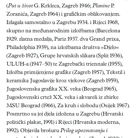
(
Put u život
G. Krkleca, Zagreb 1946;
Planine
P.
Zoranića, Zagreb 1964) i grafičkim oblikovanjem.
Izlagala samostalno u Zagrebu 1934. i Rijeci 1968,
skupno na međunarodnim izložbama (Barcelona
1929. zlatna medalja, Pariz 1937. dva Grand prixa,
Philadelphia 1939), na izložbama društva »Djelo«
(Zagreb 1927), Grupe hrvatskih slikara (Split 1936),
ULUH-a (1947–50) te Zagrebački triennale (1955),
Izložba primijenjene grafike (Zagreb 1957), Tekstil i
keramika Jugoslavije kroz vjekove (Zagreb 1959),
Jugoslovenska grafika XX. veka (Beograd 1965),
Jugoslovenski crtež XX. veka i akvareli iz zbirke
MSU Beograd (1966), Za kruh i slobodu (Osijek 1967).
Posmrtno su joj djela izložena u Zagrebu (Hrvatski
politički plakat, 1991) i Rijeci (Hrvatska moderna,
1992). Objavila brošuru
Prilog upoznavanju i