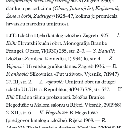
unapređenju hrvatskog kućnog obrta
(Zagreb 1930) i
članke u periodicima
(Obzor, Jutarnji list, Književnik,
Žene u borbi, Zadrugar)
1928–47
,
kojima je promicala
hrvatsku narodnu umjetnost
.
LIT.: Izložba Djela (katalog izložbe). Zagreb 1927. —
I.
Esih:
Hrvatski kućni obrt. Monografija Branke
Frangeš. Obzor, 71(1930) 255, str. 2–3. —
S. Batušić:
Izložba »Zemlje«. Komedija, 1(1934) 16, str. 4. —
Z.
Vojnović:
Hrvatska grafika danas. Zagreb 1936. —
D.
Franković:
Slikovnica »Put u život«. Vjesnik, 7(1947)
27. III, str. 2. —
Z. Vojnović:
Umjetni obrt na drugoj
izložbi ULUH-a. Republika, 3(1947) 7/8, str. 537. —
V.
Ekl:
Hladna tišina prolaznosti. Izložba Branke
Hegedušić u Malom salonu u Rijeci. Vjesnik, 29(1968)
2. XII, str. 6. —
K. Hegedušić:
B. Hegedušić
(predgovor katalogu izložbe). Rijeka 1968. —
R.