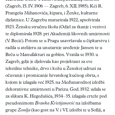
(Zagreb, 15. IV. 1906 — Zagreb, 6. XII. 1985). Kći R.
Frangeša Mihanovića, kipara, i Ženke, kulturne
djelatnice. U Zagrebu maturirala 1922, apsolvirala
1923. Žensku stručnu školu (Odjel za tkanje i vezivo)
te diplomirala 1928. pri Akademiji likovnih umjetnosti
(V. Becić). Potom se u Pragu usavršavala u čipkarstvu i
radila u atelijeru za unutarnje uređenje Jansen te u
Beču u Manufakturi za goblen. Vratila se 1930. u
Zagreb, gdje je djelovala kao projektant za sve
tekstilne tehnike, drvo i kožu u Ženskoj udruzi za
očuvanje i promicanje hrvatskog kućnog obrta, s
kojom je izlagala već 1925. na Međunarodnoj izložbi
dekorativne umjetnosti u Parizu. God. 1932. udala se
za slikara K. Hegedušića, 1934–35. izlagala crteže pod
pseudonimom
Branka Kristijanović
na izložbama
grupe
Zemlja
(kao gost na V. i VI. izložbi te u Sofiji, a