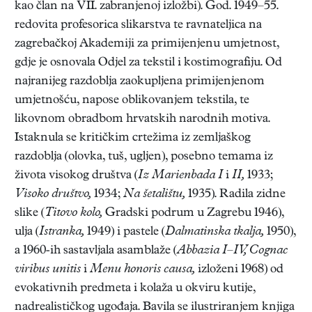
kao član na VII. zabranjenoj izložbi). God. 1949–55.
redovita profesorica slikarstva te ravnateljica na
zagrebačkoj Akademiji za primijenjenu umjetnost,
gdje je osnovala Odjel za tekstil i kostimografiju. Od
najranijeg razdoblja zaokupljena primijenjenom
umjetnošću, napose oblikovanjem tekstila, te
likovnom obradbom hrvatskih narodnih motiva.
Istaknula se kritičkim crtežima iz zemljaškog
razdoblja (olovka, tuš, ugljen), posebno temama iz
života visokog društva (
Iz Marienbada I
i
II,
1933;
Visoko društvo,
1934;
Na šetalištu,
1935). Radila zidne
slike (
Titovo kolo,
Gradski podrum u Zagrebu 1946),
ulja (
Istranka,
1949) i pastele (
Dalmatinska tkalja,
1950),
a 1960-ih sastavljala asamblaže (
Abbazia I–IV, Cognac
viribus unitis
i
Menu honoris causa,
izloženi 1968) od
evokativnih predmeta i kolaža u okviru kutije,
nadrealističkog ugođaja. Bavila se ilustriranjem knjiga