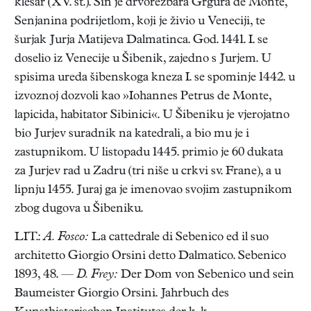
klesar (XV. st.). Sin je drvorezbara Grgura de Monte,
Senjanina podrijetlom, koji je živio u Veneciji, te
šurjak Jurja Matijeva Dalmatinca. God. 1441. I. se
doselio iz Venecije u Šibenik, zajedno s Jurjem. U
spisima ureda šibenskoga kneza I. se spominje 1442. u
izvoznoj dozvoli kao »Iohannes Petrus de Monte,
lapicida, habitator Sibinici«. U Šibeniku je vjerojatno
bio Jurjev suradnik na katedrali, a bio mu je i
zastupnikom. U listopadu 1445. primio je 60 dukata
za Jurjev rad u Zadru (tri niše u crkvi sv. Frane), a u
lipnju 1455. Juraj ga je imenovao svojim zastupnikom
zbog dugova u Šibeniku.
LIT.:
A. Fosco:
La cattedrale di Sebenico ed il suo
architetto Giorgio Orsini detto Dalmatico. Sebenico
1893, 48. —
D. Frey:
Der Dom von Sebenico und sein
Baumeister Giorgio Orsini. Jahrbuch des