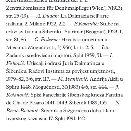
Kunsthistorischen Institutes der k. k.
Zentralkomission für Denkmalpflege (Wien), 7(1913)
str. 25 (19). —
A. Dudan:
La Dalmazia nell’ arte
italiana, 2. Milano 1922, 212. —
P. Kolendić:
Stube na
crkvi sv. Ivana u Šibeniku. Starinar (Beograd), 1923, 1,
str. 81, 86. —
C. Fisković:
Hrvatski umjetnici u
Mlecima. Mogućnosti, 3(1956) 1, str. 2, 5. —
Isti:
Zadarski sredovječni majstori. Split 1959, 51. —
I.
Fisković:
Utjecaji i odrazi Jurja Dalmatinca u
Šibeniku. Radovi Instituta za povijest umjetnosti,
1979–82, 3/6, str. 117. —
M. Ivanišević:
Andrija Aleši u
Splitu 1448. Mogućnosti, 30(1983) 4/6, str. 444. —
J.
Kolanović:
Spisi kancelarije šibenskog kneza Fantina
de Cha de Pesaro 1441–1443. Šibenik 1989, 155. —
N.
Bezić-Božanić:
Šibenik u Šižgorićevo doba. Dani
hvarskog kazališta, 17. Split 1991, 142.