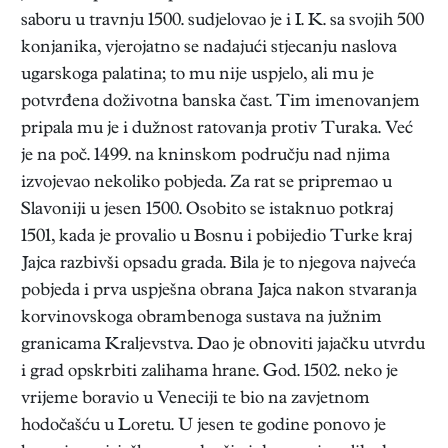
saboru u travnju 1500. sudjelovao je i I. K. sa svojih 500
konjanika, vjerojatno se nadajući stjecanju naslova
ugarskoga palatina; to mu nije uspjelo, ali mu je
potvrđena doživotna banska čast. Tim imenovanjem
pripala mu je i dužnost ratovanja protiv Turaka. Već
je na poč. 1499. na kninskom području nad njima
izvojevao nekoliko pobjeda. Za rat se pripremao u
Slavoniji u jesen 1500. Osobito se istaknuo potkraj
1501, kada je provalio u Bosnu i pobijedio Turke kraj
Jajca razbivši opsadu grada. Bila je to njegova najveća
pobjeda i prva uspješna obrana Jajca nakon stvaranja
korvinovskoga obrambenoga sustava na južnim
granicama Kraljevstva. Dao je obnoviti jajačku utvrdu
i grad opskrbiti zalihama hrane. God. 1502. neko je
vrijeme boravio u Veneciji te bio na zavjetnom
hodočašću u Loretu. U jesen te godine ponovo je