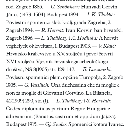
rod. Zagreb 1885. —
G. Schönherr:
Hunyadi Corvin
János (1473–1504). Budapest 1894. —
I. K. Tkalčić:
Povjestni spomenici slob. kralj. grada Zagreba, 2.
Zagreb 1894. —
R. Horvat:
Ivan Korvin ban hrvatski.
Zagreb 1896. —
L. Thallóczy
i
A. Hodinka:
A horvát
véghelyek oklevéltára, 1. Budapest 1903. —
V. Klaić:
Hrvatsko kraljevstvo u XV. stoljeću i prvoj četvrti
XVI. stoljeća. Vjesnik hrvatskoga arheološkoga
društva, NS 8(1905) str. 129–147. —
E. Laszowski:
Povjesni spomenici plem. općine Turopolja, 2. Zagreb
1905. —
G. Vassilich:
Una duchessina che fu moglie e
non fu moglie di Giovanni Corvino. La Bilancia,
42(1909) 290, str. (1). —
L
.
Thallóczy
i
S. Horváth:
Codex diplomaticus partium Regno Hungariae
adnexarum. (Banatus, castrum et oppidum Jajcza).
Budapest 1915. —
Gj. Szabo:
Spomenici kotara Ivanec.