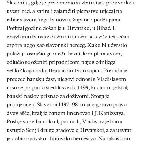
Slavoniju, gdje je prvo morao suzbiti stare protivnike i
uvesti red, a zatim i zajamčiti plemstvu utjecaj na
izbor slavonskoga banovca, župana i podžupana.
Potkraj godine došao je u Hrvatsku, u Bihać. U
obavljanju banske dužnosti suočio se s više teškoća i
otpora nego kao slavonski herceg. Kako bi učvrstio
položaj i osnažio ga među hrvatskim plemstvom,
odlučio se oženiti pripadnicom najuglednijega
velikaškoga roda, Beatricom Frankapan. Premda je
preuzeo bansku čast, njegovi odnosi s Vladislavom
nisu se potpuno sredili sve do 1499, kada mu je kralj
banski naslov priznao za doživotni. Stoga je
primjerice u Slavoniji 1497–98. trajalo gotovo pravo
dvovlašće; kralj je banom imenovao i J. Kanizsaya.
Poslije su se ban i kralj pomirili; Vladislav je banu
ustupio Senj i druge gradove u Hrvatskoj, a za uzvrat
je dobio opavsko i liptovsko herceštvo. Na rakoškom