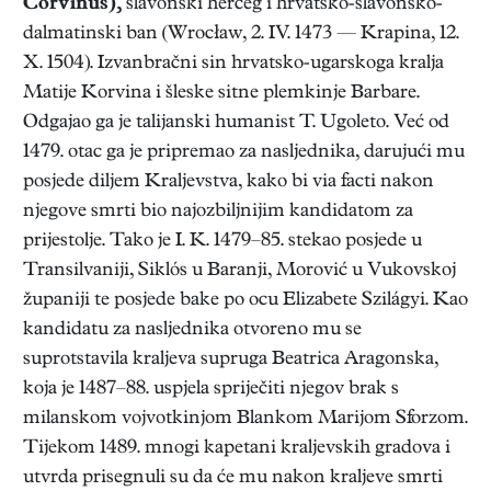
Corvinus),
slavonski herceg i hrvatsko-slavonsko-
dalmatinski ban (Wrocław, 2. IV. 1473 — Krapina, 12.
X. 1504). Izvanbračni sin hrvatsko-ugarskoga kralja
Matije Korvina i šleske sitne plemkinje Barbare.
Odgajao ga je talijanski humanist T. Ugoleto. Već od
1479. otac ga je pripremao za nasljednika, darujući mu
posjede diljem Kraljevstva, kako bi via facti nakon
njegove smrti bio najozbiljnijim kandidatom za
prijestolje. Tako je I. K. 1479–85. stekao posjede u
Transilvaniji, Siklós u Baranji, Morović u Vukovskoj
županiji te posjede bake po ocu Elizabete Szilágyi. Kao
kandidatu za nasljednika otvoreno mu se
suprotstavila kraljeva supruga Beatrica Aragonska,
koja je 1487–88. uspjela spriječiti njegov brak s
milanskom vojvotkinjom Blankom Marijom Sforzom.
Tijekom 1489. mnogi kapetani kraljevskih gradova i
utvrda prisegnuli su da će mu nakon kraljeve smrti