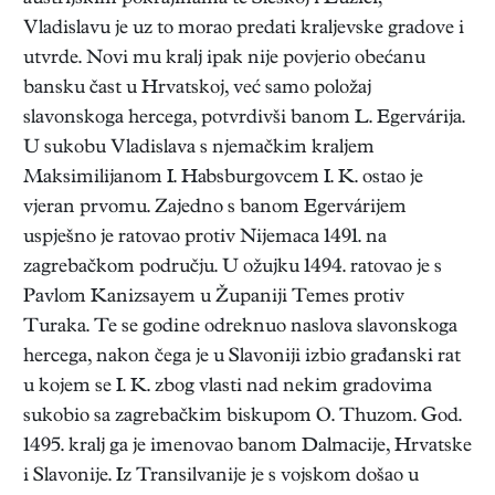
Vladislavu je uz to morao predati kraljevske gradove i
utvrde. Novi mu kralj ipak nije povjerio obećanu
bansku čast u Hrvatskoj, već samo položaj
slavonskoga hercega, potvrdivši banom L. Egervárija.
U sukobu Vladislava s njemačkim kraljem
Maksimilijanom I. Habsburgovcem I. K. ostao je
vjeran prvomu. Zajedno s banom Egervárijem
uspješno je ratovao protiv Nijemaca 1491. na
zagrebačkom području. U ožujku 1494. ratovao je s
Pavlom Kanizsayem u Županiji Temes protiv
Turaka. Te se godine odreknuo naslova slavonskoga
hercega, nakon čega je u Slavoniji izbio građanski rat
u kojem se I. K. zbog vlasti nad nekim gradovima
sukobio sa zagrebačkim biskupom O. Thuzom. God.
1495. kralj ga je imenovao banom Dalmacije, Hrvatske
i Slavonije. Iz Transilvanije je s vojskom došao u