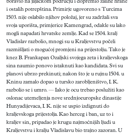
boravio na jajačkom području i dopremio zalihe hrane
i ostalih potrepština. Primirje ugovoreno s Turcima
1503. nije oslabilo njihov položaj, jer su zadržali sva
svoja uporišta, primjerice Kamengrad, odakle su lako
mogli napadati hrvatske zemlje. Kad se 1504. kralj
Vladislav razbolio, mnogi su u Kraljevstvu počeli
razmišljati o mogućoj promjeni na prijestolju. Tako je
knez B. Frankapan Ozaljski svojega zeta i kraljevskoga
sina naumio ponovo istaknuti kao kandidata. Svi su
planovi ubrzo prekinuti; nakon što je u rujnu 1504. u
Kninu zamalo dopao u tursko zarobljeništvo, I. K.
razbolio se i umro. — Iako je ocu trebao poslužiti kao
oslonac utemeljenja nove srednjoeuropske dinastije
Hunyadijevaca, I. K. nije se uspio izdignuti do
kraljevskoga prijestolja. Kao herceg i ban, uz to i
kraljev sin, pripadao je krugu najmoćnijih ljudi u
Kraljevstvu i kralju Vladislavu bio trajno zazoran. U