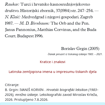
Raukar:
Turci i hrvatsko kasnosrednjovjekovno
društvo. Historijski zbornik, 37(1984) str. 247–254. —
N. Klaić:
Medvedgrad i njegovi gospodari. Zagreb
1987. —
M. D. Birnbaum:
The Orb and the Pen.
Janus Pannonius, Matthias Corvinus, and the Buda
Court. Budapest 1996.
Borislav Grgin (2005)
članak preuzet iz tiskanog izdanja 1983. – 2021.
Kratice i znakovi
Latinska zemljopisna imena u impresumu tiskanih djela
Citiranje:
B. Grgin: IVANIŠ KORVIN .
Hrvatski biografski leksikon (1983–
2026), mrežno izdanje.
Leksikografski zavod Miroslav Krleža,
2026. Pristupljeno 7.8.2026.
<https://hbl.lzmk.hr/clanak/ivanis-korvin>.