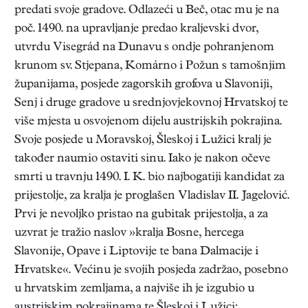
predati svoje gradove. Odlazeći u Beč, otac mu je na
poč. 1490. na upravljanje predao kraljevski dvor,
utvrdu Visegrád na Dunavu s ondje pohranjenom
krunom sv. Stjepana, Komárno i Požun s tamošnjim
županijama, posjede zagorskih grofova u Slavoniji,
Senj i druge gradove u srednjovjekovnoj Hrvatskoj te
više mjesta u osvojenom dijelu austrijskih pokrajina.
Svoje posjede u Moravskoj, Šleskoj i Lužici kralj je
također naumio ostaviti sinu. Iako je nakon očeve
smrti u travnju 1490. I. K. bio najbogatiji kandidat za
prijestolje, za kralja je proglašen Vladislav II. Jagelović.
Prvi je nevoljko pristao na gubitak prijestolja, a za
uzvrat je tražio naslov »kralja Bosne, hercega
Slavonije, Opave i Liptovije te bana Dalmacije i
Hrvatske«. Većinu je svojih posjeda zadržao, posebno
u hrvatskim zemljama, a najviše ih je izgubio u
austrijskim pokrajinama te Šleskoj i Lužici;