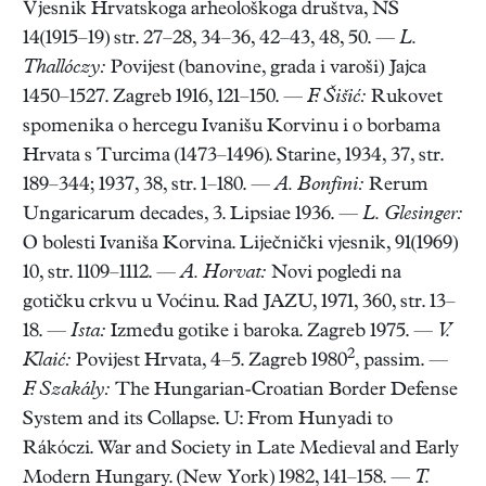
Vjesnik Hrvatskoga arheološkoga društva, NS
14(1915–19) str. 27–28, 34–36, 42–43, 48, 50. —
L.
Thallóczy:
Povijest (banovine, grada i varoši) Jajca
1450–1527. Zagreb 1916, 121–150. —
F. Šišić:
Rukovet
spomenika o hercegu Ivanišu Korvinu i o borbama
Hrvata s Turcima (1473–1496). Starine, 1934, 37, str.
189–344; 1937, 38, str. 1–180. —
A. Bonfini:
Rerum
Ungaricarum decades, 3. Lipsiae 1936. —
L. Glesinger:
O bolesti Ivaniša Korvina. Liječnički vjesnik, 91(1969)
10, str. 1109–1112. —
A. Horvat:
Novi pogledi na
gotičku crkvu u Voćinu. Rad JAZU, 1971, 360, str. 13–
18. —
Ista:
Između gotike i baroka. Zagreb 1975. —
V.
2
Klaić:
Povijest Hrvata, 4–5. Zagreb 1980
, passim. —
F. Szakály:
The Hungarian-Croatian Border Defense
System and its Collapse. U: From Hunyadi to
Rákóczi. War and Society in Late Medieval and Early
Modern Hungary. (New York) 1982, 141–158. —
T.