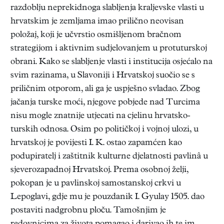
razdoblju neprekidnoga slabljenja kraljevske vlasti u
hrvatskim je zemljama imao prilično neovisan
položaj, koji je učvrstio osmišljenom bračnom
strategijom i aktivnim sudjelovanjem u protuturskoj
obrani. Kako se slabljenje vlasti i institucija osjećalo na
svim razinama, u Slavoniji i Hrvatskoj suočio se s
priličnim otporom, ali ga je uspješno svladao. Zbog
jačanja turske moći, njegove pobjede nad Turcima
nisu mogle znatnije utjecati na cjelinu hrvatsko-
turskih odnosa. Osim po političkoj i vojnoj ulozi, u
hrvatskoj je povijesti I. K. ostao zapamćen kao
podupiratelj i zaštitnik kulturne djelatnosti pavlinâ u
sjeverozapadnoj Hrvatskoj. Prema osobnoj želji,
pokopan je u pavlinskoj samostanskoj crkvi u
Lepoglavi, gdje mu je pouzdanik I. Gyulay 1505. dao
postaviti nadgrobnu ploču. Tamošnjim je