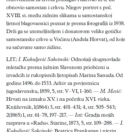
redovnicima za života pomagao i darivao ih te im
obnovio samostan i crkvu. Njegov portret s poč.
XVIII. st. među zidnim slikama u samostanskoj
ljetnoj blagovaonici poznat je prema fotografiji iz 1938.
Drži ga se utemeljiteljem i donatorom velike gotičke
samostanske crkve u Voćinu (Anđela Horvat), od koje
su sačuvane samo zidine.
LIT.:
I. Kukuljević Sakcinski:
Odnošaji skupnovlade
mletačke prema južnim Slavenom priobćeni u
izvadcih iz rukopisnih ljetopisah Marina Sanuda. Od
godine 1496. do 1533. Arkiv za povjestnicu
jugoslavensku, 1859, 5, str. V–VI, 1–160. —
M. Mesić:
Hrvati na izmaku XV. i na početku XVI. vieka.
Književnik, 1(1864) 3, str. 401–431; 4, str. 505–543;
2(1865) 1, str. 61–78, 197–217. —
Isti:
Gradja mojih
razprava u »Radu«. Starine, 1873, 5, str. 109–288. —
I
.
Kukuljević Sakcinski:
Beatrica Frankapan i njezin