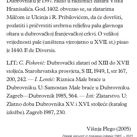
Dubrovniku je 1397. radio u radionici zlatara Vitka
Hranisalića. God. 1402. obvezao se, sa zlatarima
Milčom iz Ulcinja i R. Pribilovićem, da će dovršiti,
pozlatiti i pričvrstiti srebrnu reljefnu palu glavnoga
oltara u dubrovačkoj franjevačkoj crkvi. O velikoj
vrijednosti pale (uništena vjerojatno u XVII. st.) pisao
je 1440. F. de Diversis.
LIT.:
C. Fisković:
Dubrovački zlatari od XIII do XVII
stoljeća. Starohrvatska prosvjeta, S III, 1949, 1, str 167,
200, 242. —
I. Lentić:
Riznica Male braće u
Dubrovniku. U: Samostan Male braće u Dubrovniku.
Zagreb—Dubrovnik 1985, 564. —
Isti:
Zlatarstvo. U:
Zlatno doba Dubrovnika XV. i XVI. stoljeće (katalog
izložbe). Zagreb 1987, 230.
Višnja Flego (2005)
članak preuzet iz tiskanog izdanja 1983. – 2021.