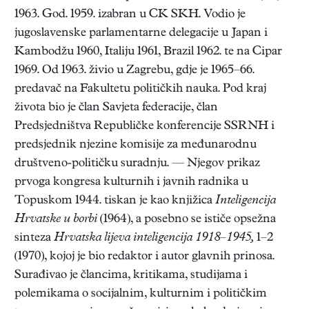
1963. God. 1959. izabran u CK SKH. Vodio je
jugoslavenske parlamentarne delegacije u Japan i
Kambodžu 1960, Italiju 1961, Brazil 1962. te na Cipar
1969. Od 1963. živio u Zagrebu, gdje je 1965–66.
predavač na Fakultetu političkih nauka. Pod kraj
života bio je član Savjeta federacije, član
Predsjedništva Republičke konferencije SSRNH i
predsjednik njezine komisije za međunarodnu
društveno-političku suradnju. — Njegov prikaz
prvoga kongresa kulturnih i javnih radnika u
Topuskom 1944. tiskan je kao knjižica
Inteligencija
Hrvatske u borbi
(1964), a posebno se ističe opsežna
sinteza
Hrvatska lijeva inteligencija 1918–1945,
1–2
(1970), kojoj je bio redaktor i autor glavnih prinosa.
Surađivao je člancima, kritikama, studijama i
polemikama o socijalnim, kulturnim i političkim