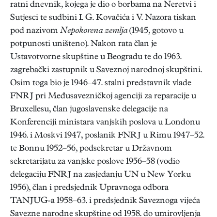
ratni dnevnik, kojega je dio o borbama na Neretvi i
Sutjesci te sudbini I. G. Kovačića i V. Nazora tiskan
pod nazivom
Nepokorena zemlja
(1945, gotovo u
potpunosti uništeno). Nakon rata član je
Ustavotvorne skupštine u Beogradu te do 1963.
zagrebački zastupnik u Saveznoj narodnoj skupštini.
Osim toga bio je 1946–47. stalni predstavnik vlade
FNRJ pri Međusavezničkoj agenciji za reparacije u
Bruxellesu, član jugoslavenske delegacije na
Konferenciji ministara vanjskih poslova u Londonu
1946. i Moskvi 1947, poslanik FNRJ u Rimu 1947–52.
te Bonnu 1952–56, podsekretar u Državnom
sekretarijatu za vanjske poslove 1956–58 (vodio
delegaciju FNRJ na zasjedanju UN u New Yorku
1956), član i predsjednik Upravnoga odbora
TANJUG-a 1958–63. i predsjednik Saveznoga vijeća
Savezne narodne skupštine od 1958. do umirovljenja