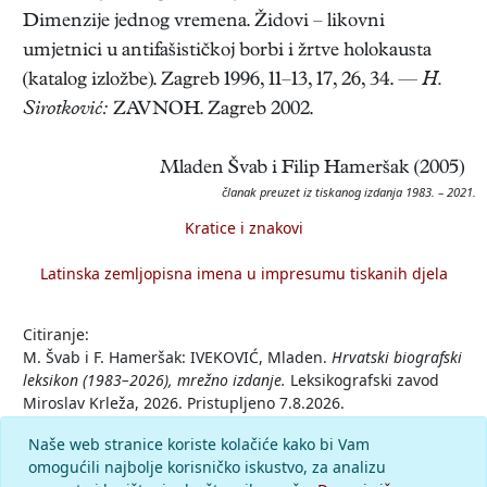
Dimenzije jednog vremena. Židovi – likovni
umjetnici u antifašističkoj borbi i žrtve holokausta
(katalog izložbe). Zagreb 1996, 11–13, 17, 26, 34. —
H.
Sirotković:
ZAVNOH. Zagreb 2002.
Mladen Švab i Filip Hameršak (2005)
članak preuzet iz tiskanog izdanja 1983. – 2021.
Kratice i znakovi
Latinska zemljopisna imena u impresumu tiskanih djela
Citiranje:
M. Švab i F. Hameršak: IVEKOVIĆ, Mladen.
Hrvatski biografski
leksikon (1983–2026), mrežno izdanje.
Leksikografski zavod
Miroslav Krleža, 2026. Pristupljeno 7.8.2026.
<https://hbl.lzmk.hr/clanak/ivekovic-mladen>.
Naše web stranice koriste kolačiće kako bi Vam
omogućili najbolje korisničko iskustvo, za analizu
Komentar