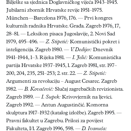
Bilješke sa sjednica Doglavničkog vijeća 1943–1945.
Jubilarni zbornik Hrvatske revije 1951–1975.
München—Barcelona 1976, 176. — Prvi kongres
kulturnih radnika Hrvatske. Građa. Zagreb 1976, 17,
28–81. — Leksikon pisaca Jugoslavije, 2. Novi Sad
1979, 495–496. —
Z. Stipetić:
Komunistički pokret i
inteligencija. Zagreb 1980. —
V. Dedijer:
Dnevnik
1941–1944, 1–3. Rijeka 1981. —
I. Jelić:
Komunistička
partija Hrvatske 1937–1945, 1. Zagreb 1981, str. 197–
200, 204, 235, 251–253; 2. str. 22. —
Z. Stipetić:
Argumenti za revoluciju – August Cesarec. Zagreb
1982. —
B. Kovačević:
Slučaj zagrebačkih revizionista.
Zagreb 1989. —
I. Supek:
Krivovjernik na ljevici.
Zagreb 1992. — Antun Augustinčić. Komorna
skulptura 1917–1932 (katalog izložbe). Zagreb 1995. —
Pravni fakultet u Zagrebu. Prilozi za povijest
Fakulteta, I/1. Zagreb 1996, 598. —
D. Ivanuša: