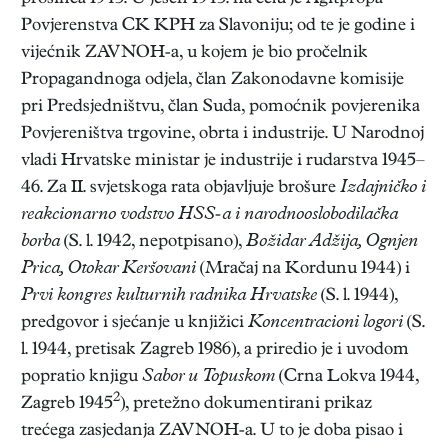
Povjerenstva CK KPH za Slavoniju; od te je godine i
vijećnik ZAVNOH-a, u kojem je bio pročelnik
Propagandnoga odjela, član Zakonodavne komisije
pri Predsjedništvu, član Suda, pomoćnik povjerenika
Povjereništva trgovine, obrta i industrije. U Narodnoj
vladi Hrvatske ministar je industrije i rudarstva 1945–
46. Za II. svjetskoga rata objavljuje brošure
Izdajničko i
reakcionarno vodstvo HSS-a i narodnooslobodilačka
borba
(S. l. 1942, nepotpisano),
Božidar Adžija, Ognjen
Prica, Otokar Keršovani
(Mračaj na Kordunu 1944) i
Prvi kongres kulturnih radnika Hrvatske
(S. l. 1944),
predgovor i sjećanje u knjižici
Koncentracioni logori
(S.
l. 1944, pretisak Zagreb 1986), a priredio je i uvodom
popratio knjigu
Sabor u Topuskom
(Crna Lokva 1944,
2
Zagreb 1945
), pretežno dokumentirani prikaz
trećega zasjedanja ZAVNOH-a. U to je doba pisao i