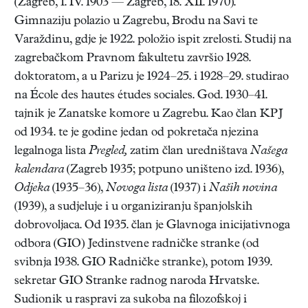
(Zagreb, 1. IV. 1903 — Zagreb, 18. XII. 1970).
Gimnaziju polazio u Zagrebu, Brodu na Savi te
Varaždinu, gdje je 1922. položio ispit zrelosti. Studij na
zagrebačkom Pravnom fakultetu završio 1928.
doktoratom, a u Parizu je 1924–25. i 1928–29. studirao
na École des hautes études sociales. God. 1930–41.
tajnik je Zanatske komore u Zagrebu. Kao član KPJ
od 1934. te je godine jedan od pokretača njezina
legalnoga lista
Pregled,
zatim član uredništava
Našega
kalendara
(Zagreb 1935; potpuno uništeno izd. 1936),
Odjeka
(1935–36),
Novoga lista
(1937) i
Naših novina
(1939), a sudjeluje i u organiziranju španjolskih
dobrovoljaca. Od 1935. član je Glavnoga inicijativnoga
odbora (GIO) Jedinstvene radničke stranke (od
svibnja 1938. GIO Radničke stranke), potom 1939.
sekretar GIO Stranke radnog naroda Hrvatske.
Sudionik u raspravi za sukoba na filozofskoj i