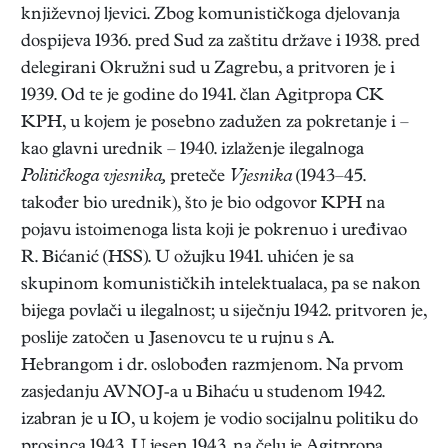
književnoj ljevici. Zbog komunističkoga djelovanja
dospijeva 1936. pred Sud za zaštitu države i 1938. pred
delegirani Okružni sud u Zagrebu, a pritvoren je i
1939. Od te je godine do 1941. član Agitpropa CK
KPH, u kojem je posebno zadužen za pokretanje i –
kao glavni urednik – 1940. izlaženje ilegalnoga
Političkoga vjesnika,
preteče
Vjesnika
(1943–45.
također bio urednik), što je bio odgovor KPH na
pojavu istoimenoga lista koji je pokrenuo i uređivao
R. Bićanić (HSS). U ožujku 1941. uhićen je sa
skupinom komunističkih intelektualaca, pa se nakon
bijega povlači u ilegalnost; u siječnju 1942. pritvoren je,
poslije zatočen u Jasenovcu te u rujnu s A.
Hebrangom i dr. oslobođen razmjenom. Na prvom
zasjedanju AVNOJ-a u Bihaću u studenom 1942.
izabran je u IO, u kojem je vodio socijalnu politiku do
prosinca 1943. U jesen 1943. na čelu je Agitpropa