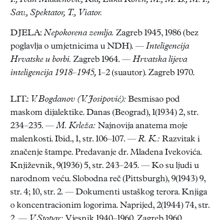
I., Ivan Mladenović, Kid, Luka Koren, M., M. B., M. I.,
Sav., Spektator, T., Viator.
DJELA:
Nepokorena zemlja.
Zagreb 1945, 1986 (bez
poglavlja o umjetnicima u NDH). —
Inteligencija
Hrvatske u borbi.
Zagreb 1964. —
Hrvatska lijeva
inteligencija 1918–1945,
1–2 (suautor). Zagreb 1970.
LIT.:
V. Bogdanov (V. Josipović):
Besmisao pod
maskom dijalektike. Danas (Beograd), 1(1934) 2, str.
234–235. —
M. Krleža:
Najnovija anatema moje
malenkosti. Ibid., 1, str. 106–107. —
R. K.:
Razvitak i
značenje štampe. Predavanje dr. Mladena Ivekovića.
Književnik, 9(1936) 5, str. 243–245. — Ko su ljudi u
narodnom veću. Slobodna reč (Pittsburgh), 9(1943) 9,
str. 4; 10, str. 2. — Dokumenti ustaškog terora. Knjiga
o koncentracionim logorima. Naprijed, 2(1944) 74, str.
2. —
V. Stopar:
Vjesnik 1940–1960. Zagreb 1960,