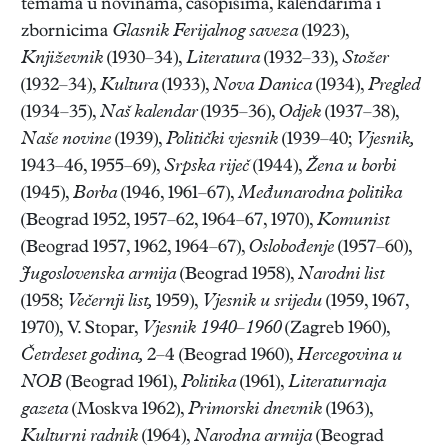
temama u novinama, časopisima, kalendarima i
zbornicima
Glasnik Ferijalnog saveza
(1923),
Književnik
(1930–34),
Literatura
(1932–33),
Stožer
(1932–34),
Kultura
(1933),
Nova Danica
(1934),
Pregled
(1934–35),
Naš kalendar
(1935–36),
Odjek
(1937–38),
Naše novine
(1939),
Politički vjesnik
(1939–40;
Vjesnik,
1943–46, 1955–69),
Srpska riječ
(1944),
Žena u borbi
(1945),
Borba
(1946, 1961–67),
Međunarodna politika
(Beograd 1952, 1957–62, 1964–67, 1970),
Komunist
(Beograd 1957, 1962, 1964–67),
Oslobođenje
(1957–60),
Jugoslovenska armija
(Beograd 1958),
Narodni list
(1958;
Večernji list,
1959),
Vjesnik u srijedu
(1959, 1967,
1970), V. Stopar,
Vjesnik 1940–1960
(Zagreb 1960),
Četrdeset godina,
2–4 (Beograd 1960),
Hercegovina u
NOB
(Beograd 1961),
Politika
(1961),
Literaturnaja
gazeta
(Moskva 1962),
Primorski dnevnik
(1963),
Kulturni radnik
(1964),
Narodna armija
(Beograd