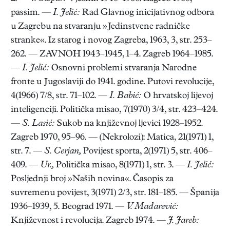
passim. —
I. Jelić:
Rad Glavnog inicijativnog odbora
u Zagrebu na stvaranju »Jedinstvene radničke
stranke«. Iz starog i novog Zagreba, 1963, 3, str. 253–
262. — ZAVNOH 1943–1945, 1–4. Zagreb 1964–1985.
—
I. Jelić:
Osnovni problemi stvaranja Narodne
fronte u Jugoslaviji do 1941. godine. Putovi revolucije,
4(1966) 7/8, str. 71–102. —
I. Babić:
O hrvatskoj lijevoj
inteligenciji. Politička misao, 7(1970) 3/4, str. 423–424.
—
S. Lasić:
Sukob na književnoj ljevici 1928–1952.
Zagreb 1970, 95–96. — (Nekrolozi): Matica, 21(1971) 1,
str. 7. —
S. Cerjan,
Povijest sporta, 2(1971) 5, str. 406–
409. —
Ur.,
Politička misao, 8(1971) 1, str. 3. —
I. Jelić:
Posljednji broj »Naših novina«. Časopis za
suvremenu povijest, 3(1971) 2/3, str. 181–185. — Španija
1936–1939, 5. Beograd 1971. —
V. Mađarević:
Književnost i revolucija. Zagreb 1974. —
J. Jareb: