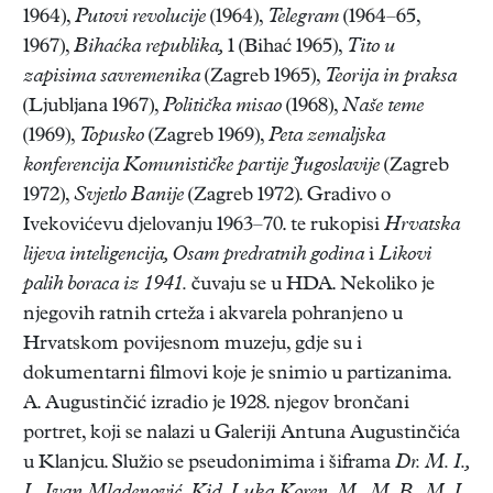
1964),
Putovi revolucije
(1964),
Telegram
(1964–65,
1967),
Bihaćka republika,
1 (Bihać 1965),
Tito u
zapisima savremenika
(Zagreb 1965),
Teorija in praksa
(Ljubljana 1967),
Politička misao
(1968),
Naše teme
(1969),
Topusko
(Zagreb 1969),
Peta zemaljska
konferencija Komunističke partije Jugoslavije
(Zagreb
1972),
Svjetlo Banije
(Zagreb 1972). Gradivo o
Ivekovićevu djelovanju 1963–70. te rukopisi
Hrvatska
lijeva inteligencija, Osam predratnih godina
i
Likovi
palih boraca iz 1941.
čuvaju se u HDA. Nekoliko je
njegovih ratnih crteža i akvarela pohranjeno u
Hrvatskom povijesnom muzeju, gdje su i
dokumentarni filmovi koje je snimio u partizanima.
A. Augustinčić izradio je 1928. njegov brončani
portret, koji se nalazi u Galeriji Antuna Augustinčića
u Klanjcu. Služio se pseudonimima i šiframa
Dr. M. I.,