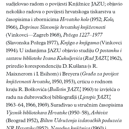
sudjelovao radom o povijesti Knjižnice JAZU; objavio
nekoliko radova o povijesti hrvatskoga tiskarstva u
časopisima i zbornicima
Hrvatsko kolo
(1952;
Kolo,
1966),
Doprinos Slavonije hrvatskoj književnosti
(Vinkovci—Zagreb 1968),
Požega 1227–1977
(Slavonska Požega 1977),
Knjiga o knjigama
(Vinkovci
1994). U izdanjima JAZU objavio studiju
O postanku i
sastavu biblioteke Ivana Kukuljevića
(
Rad JAZU,
1962),
priredio korespondenciju D. Kušlana (s R.
Maixnerom i I. Esihom) i Breyera (
Građa za povijest
književnosti hrvatske,
1950, 1953), crticu o rodnom
kraju R. Boškovića (
Bulletin JAZU,
1960) te izvješća o
radu na dubrovačkoj bibliografiji (
Ljetopis JAZU,
1963–64, 1966, 1969). Surađivao u stručnim časopisima
Vjesnik bibliotekara Hrvatske
(1950–58),
Arhivist
(Beograd 1952),
Bilten Udruženja izdavačkih poduzeća
NR Hrvatske
(1952),
Narodna knjižnica
(1960) i