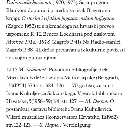
Dubrovački horizonti
(1970, 1973). Sa suprugom
Blankom dopunio i priredio za tisak Breyerovu
knjigu
O starim i rijetkim jugoslavenskim knjigama
(Zagreb 1952) te s njemačkoga na hrvatski preveo
uspomene R. H. Brucea Lockharta pod naslovom
Moskva 1912.–1918.
(Zagreb 1941). Na Radio-stanici
Zagreb 1938–41. držao predavanja iz kulturne povijesti
i o svojim putovanjima.
LIT.:
M. Selaković:
Povodom bibliografije djela
Miroslava Krleže. Letopis Matice srpske (Beograd),
130(1954) 373, str. 323–326. — 70-godišnjica smrti
Ivana Kukuljevića Sakcinskoga. Vjesnik bibliotekara
Hrvatske, 5(1958–59) 1/4, str. 127. —
M. Despot:
O
postanku i sastavu biblioteke Ivana Kukuljevića.
Vijesti muzealaca i konzervatora Hrvatske, 11(1962)
str. 122–123. —
S. Hafner:
Vereinigung