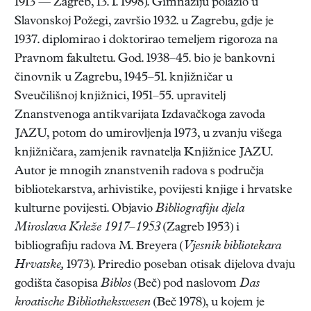
1913 — Zagreb, 13. I. 1998). Gimnaziju polazio u
Slavonskoj Požegi, završio 1932. u Zagrebu, gdje je
1937. diplomirao i doktorirao temeljem rigoroza na
Pravnom fakultetu. God. 1938–45. bio je bankovni
činovnik u Zagrebu, 1945–51. knjižničar u
Sveučilišnoj knjižnici, 1951–55. upravitelj
Znanstvenoga antikvarijata Izdavačkoga zavoda
JAZU, potom do umirovljenja 1973, u zvanju višega
knjižničara, zamjenik ravnatelja Knjižnice JAZU.
Autor je mnogih znanstvenih radova s područja
bibliotekarstva, arhivistike, povijesti knjige i hrvatske
kulturne povijesti. Objavio
Bibliografiju djela
Miroslava Krleže 1917–1953
(Zagreb 1953) i
bibliografiju radova M. Breyera (
Vjesnik bibliotekara
Hrvatske,
1973). Priredio poseban otisak dijelova dvaju
godišta časopisa
Biblos
(Beč) pod naslovom
Das
kroatische Bibliothekswesen
(Beč 1978), u kojem je