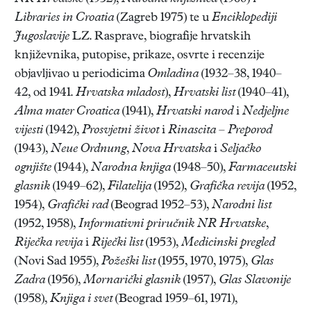
Libraries in Croatia
(Zagreb 1975) te u
Enciklopediji
Jugoslavije
LZ. Rasprave, biografije hrvatskih
književnika, putopise, prikaze, osvrte i recenzije
objavljivao u periodicima
Omladina
(1932–38, 1940–
42, od 1941.
Hrvatska mladost
),
Hrvatski list
(1940–41),
Alma mater Croatica
(1941),
Hrvatski narod
i
Nedjeljne
vijesti
(1942),
Prosvjetni život
i
Rinascita – Preporod
(1943),
Neue Ordnung
,
Nova Hrvatska
i
Seljačko
ognjište
(1944),
Narodna knjiga
(1948–50),
Farmaceutski
glasnik
(1949–62),
Filatelija
(1952),
Grafička revija
(1952,
1954),
Grafički rad
(Beograd 1952–53),
Narodni list
(1952, 1958),
Informativni priručnik NR Hrvatske
,
Riječka revija
i
Riječki list
(1953),
Medicinski pregled
(Novi Sad 1955),
Požeški list
(1955, 1970, 1975),
Glas
Zadra
(1956),
Mornarički glasnik
(1957),
Glas Slavonije
(1958),
Knjiga i svet
(Beograd 1959–61, 1971),