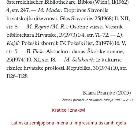
österreichischer Bibliothekare. Biblos (Wien), 11(1962)
4, str. 247. —
M. Mađer:
Doprinos Slavonije
hrvatskoj književnosti. Glas Slavonije, 25(1968) 11. XII,
str. 8. —
M. Rojnić (M. R.):
Osobne vijesti. Vjesnik
bibliotekara Hrvatske, 19(1973) 1/4, str. 71–72. —
Lj.
Kojdl:
Požeški zbornik IV. Požeški list, 21(1974) 16. V,
str. 5. —
B. Pleše:
Aktualno i danas. Školske novine,
25(1974) 19. XI, str. 18. —
M. Selaković:
Iz kulturne
riznice hrvatske prošlosti. Republika, 30(1974) 10, str.
1126–1128.
Klara Pranjko (2005)
članak preuzet iz tiskanog izdanja 1983. – 2021.
Kratice i znakovi
Latinska zemljopisna imena u impresumu tiskanih djela