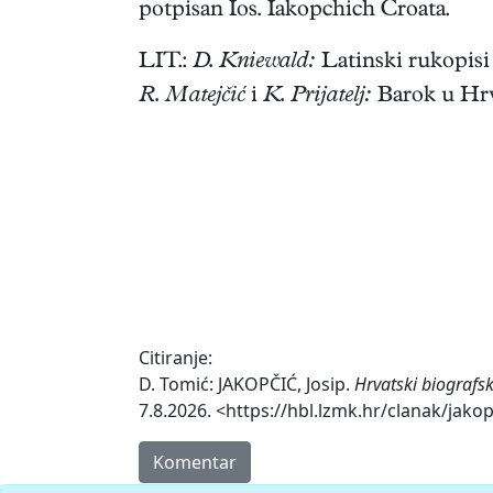
potpisan Ios. Iakopchich Croata.
LIT.:
D. Kniewald:
Latinski rukopisi 
R. Matejčić
i
K. Prijatelj:
Barok u Hrv
Citiranje:
D. Tomić: JAKOPČIĆ, Josip.
Hrvatski biografs
7.8.2026. <https://hbl.lzmk.hr/clanak/jakop
Komentar