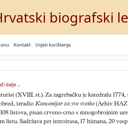
rvatski biografski l
konu
Kontakt
Uvjeti korištenja
ži dalje ...
aturist (XVIII. st.). Za zagrebačku je katedralu 1774,
 obred, izradio
Kanconijar za sve svetke
(Arhiv HAZU,
 108 listova, pisan crveno-crno s mnogobrojnim ure
istu. Sadržava pet introitusa, 17 himana, 20 vesper