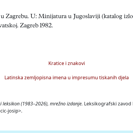
u Zagrebu. U: Minijatura u Jugoslaviji (katalog izl
atskoj. Zagreb 1982.
Kratice i znakovi
Latinska zemljopisna imena u impresumu tiskanih djela
ki leksikon (1983–2026), mrežno izdanje.
Leksikografski zavod M
cic-josip>.