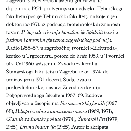
Zagrebu 1946. završio klasičnu gimnaziju te
diplomirao 1954. pri Kemijskom odsjeku Tehničkoga
fakulteta (poslije Tehnološki fakultet), na kojem je i
doktorirao 1971. iz područja biotehnoloških znanosti
tezom
Prilog određivanju konstitucije lipidnih tvari u
jestivim i otrovnim gljivama zagrebačkog područja.
Radio 1955–57. u zagrebačkoj tvornici »Elektroda«,
kratko u Trgocentru, potom do kraja 1959. u Tvornici
ulja. Od 1960. asistent u Zavodu za kemiju
Šumarskoga fakulteta u Zagrebu te od 1974. do
umirovljenja 1991. docent. Sudjelovao u
poslijediplomskoj nastavi Zavoda za kemiju
Poljoprivrednoga fakulteta 1967–69. Radove
objavljivao u časopisima
Farmaceutski glasnik
(1967–
68),
Poljoprivredna znanstvena smotra
(1969, 1971),
Glasnik za šumske pokuse
(1974),
Šumarski list
(1979,
1985),
Drvna industrija
(1985). Autor je skripata