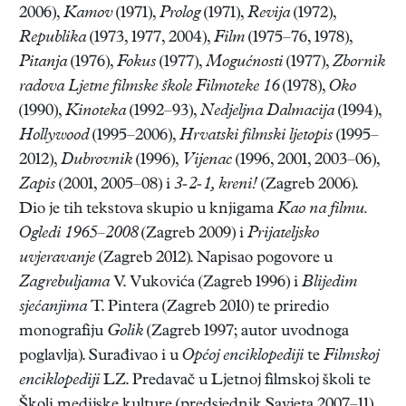
2006),
Kamov
(1971),
Prolog
(1971),
Revija
(1972),
Republika
(1973, 1977, 2004),
Film
(1975–76, 1978),
Pitanja
(1976),
Fokus
(1977),
Mogućnosti
(1977),
Zbornik
radova Ljetne filmske škole Filmoteke 16
(1978),
Oko
(1990),
Kinoteka
(1992–93),
Nedjeljna Dalmacija
(1994),
Hollywood
(1995–2006),
Hrvatski filmski ljetopis
(1995–
2012),
Dubrovnik
(1996),
Vijenac
(1996, 2001, 2003–06),
Zapis
(2001, 2005–08) i
3-2-1, kreni!
(Zagreb 2006).
Dio je tih tekstova skupio u knjigama
Kao na filmu.
Ogledi 1965–2008
(Zagreb 2009) i
Prijateljsko
uvjeravanje
(Zagreb 2012). Napisao pogovore u
Zagrebuljama
V. Vukovića (Zagreb 1996) i
Blijedim
sjećanjima
T. Pintera (Zagreb 2010) te priredio
monografiju
Golik
(Zagreb 1997; autor uvodnoga
poglavlja). Surađivao i u
Općoj enciklopediji
te
Filmskoj
enciklopediji
LZ. Predavač u Ljetnoj filmskoj školi te
Školi medijske kulture (predsjednik Savjeta 2007–11).