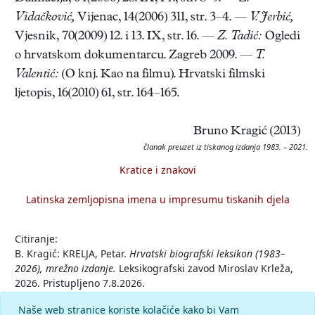
Vidačković,
Vijenac, 14(2006) 311, str. 3–4. —
V. Jerbić,
Vjesnik, 70(2009) 12. i 13. IX, str. 16. —
Z. Tadić:
Ogledi
o hrvatskom dokumentarcu. Zagreb 2009. —
T.
Valentić:
(O knj. Kao na filmu). Hrvatski filmski
ljetopis, 16(2010) 61, str. 164–165.
Bruno Kragić (2013)
članak preuzet iz tiskanog izdanja 1983. – 2021.
Kratice i znakovi
Latinska zemljopisna imena u impresumu tiskanih djela
Citiranje:
B. Kragić: KRELJA, Petar.
Hrvatski biografski leksikon (1983–
2026), mrežno izdanje.
Leksikografski zavod Miroslav Krleža,
2026. Pristupljeno 7.8.2026.
<https://hbl.lzmk.hr/clanak/krelja-petar-redatelj>.
Naše web stranice koriste kolačiće kako bi Vam