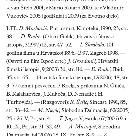
Slučajni život
A. Peterlića (1969). Dobio i nagrade
»Ivan Šibl« 2001, »Mario Rotar« 2005. te »Vladimir
Vuković« 2005 (godišnja) i 2009 (za životno djelo).
LIT.:
D. Marković:
Put u smrt. Kinoteka, 1990, 23, str.
38. —
D. Radić:
(O knj. Golik). Hrvatski filmski
ljetopis, 3(1997) 12, str. 47–52. —
I. Škrabalo:
101
godina filma u Hrvatskoj 1896.–1997. Zagreb 1998. —
(Osvrti na film Ispod crte):
J. Grozdanić,
Hrvatski
filmski ljetopis, 9(2003) 36, str. 116. —
D. Radić,
Ibid.,
35, str. 65. — Hrvatski filmski ljetopis, 12(2006) 48, str.
3–77 (temat posvećen P. Krelji, s prilozima N. Gilića,
B. Kalafatovića, J. Kukoča, D. Nenadić i H.
Turkovića). — (Razgovori):
R. Šešić,
Sineast, 1991, 85,
str. 36–42. —
M. Njegić,
Slobodna Dalmacija, 62(2005)
25. i 26. V, Pr., str. 4. —
T. Jagec,
Vjesnik, 67(2006) 9. i
10. IX, Pr., str. 31–32, 49. —
A. Mustapić,
Slobodna
Dalmacija, 64(2006) 28. IX, Pr., str. 8–9. —
Z.