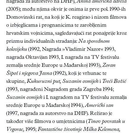
nagrada za autorstvo na DHF),
Anina američka adresa
(2005); među njima okvir je onima iz prve pol. 1990-ih
Domovinski rat, na koji je K. reagirao i nizom filmova
o izbjeglicama i prognanicima te zarobljenim
hrvatskim vojnicima, sagledavajući rat ponajprije kroz
prizmu individualnih stradanja:
Na sporednom
kolosijeku
(1992, Nagrada »Vladimir Nazor« 1993,
nagrada Oktavijan 1993, I. nagrada na TV festivalu
zemalja srednje Europe u Mađarskoj 1993),
Zoran
Šipoš i njegova Jasna
(1992), koji je vrhunac te
skupine,
Kukuruzni put, Suzanin osmijeh
i
Treći Božić
(1993, nagrađeni Nagradom grada Zagreba 1994;
Suzanin osmijeh
i I. nagradom na TV festivalu zemalja
srednje Europe u Mađarskoj 1994),
Američki san
(1997, nagrada za autorstvo na DHF). Režirao je
također više filmova o umjetnicima (
Tinov povratak u
Vrgorac,
1995;
Fantastične životinje Milka Kelemena,