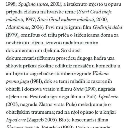
1998;
Spaljeno sunce,
2001), a istaknuto mjesto u opusu
pripada ciklusu na hvarske teme (
Stari Grad moje
mladosti,
1997;
Stari Grad njihove mladosti,
2000;
Maratonac,
2004). Prvi mu je igrani film
Godišnja doba
(1979), omnibus od triju priča o štićenicama doma za
nezbrinutu djecu, izravno nadahnut ranim
dokumentarnim djelima. Srodnost
dokumentarističkomu prosedeu dugoga kadra uza
slikovit prikaz okoline odlikuje mozaičnu komediju u
ambijentu zagrebačke stambene zgrade
Vlakom
prema jugu
(1981), dok se temi mladih iz razorenih
obitelji i domova vratio u filmu
Stela
(1990, nagrada
»Jelen« na Festivalu igranoga filma u Puli).
Ispod crte
(2003, nagrada Zlatna vrata Pule) melodrama je o
obiteljskim traumama; rad na njoj opisao je u knjizi
Ispod crte
(Zagreb 2005). Bio je koscenarist filma