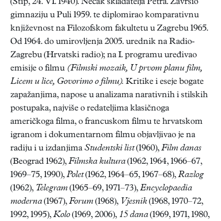
(Štip, 24. VI. 1940). Nećak skladatelja Petra. Završio
gimnaziju u Puli 1959. te diplomirao komparativnu
književnost na Filozofskom fakultetu u Zagrebu 1965.
Od 1964. do umirovljenja 2005. urednik na Radio-
Zagrebu (Hrvatski radio); na I. programu uređivao
emisije o filmu
(Filmski mozaik, U prvom planu film,
Licem u lice, Govorimo o filmu).
Kritike i eseje bogate
zapažanjima, napose u analizama narativnih i stilskih
postupaka, najviše o redateljima klasičnoga
američkoga filma, o francuskom filmu te hrvatskom
igranom i dokumentarnom filmu objavljivao je na
radiju i u izdanjima
Studentski list
(1960),
Film danas
(Beograd 1962),
Filmska kultura
(1962, 1964, 1966–67,
1969–75, 1990),
Polet
(1962, 1964–65, 1967–68),
Razlog
(1962),
Telegram
(1965–69, 1971–73),
Encyclopaedia
moderna
(1967),
Forum
(1968),
Vjesnik
(1968, 1970–72,
1992, 1995),
Kolo
(1969, 2006),
15 dana
(1969, 1971, 1980,