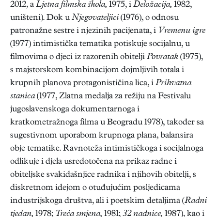
2012, a
Ljetna filmska škola,
1975, i
Deložacija,
1982,
uništeni). Dok u
Njegovateljici
(1976), o odnosu
patronažne sestre i njezinih pacijenata, i
Vremenu igre
(1977) intimistička tematika potiskuje socijalnu, u
filmovima o djeci iz razorenih obitelji
Povratak
(1975),
s majstorskom kombinacijom dojmljivih totala i
krupnih planova protagonističina lica, i
Prihvatna
stanica
(1977, Zlatna medalja za režiju na Festivalu
jugoslavenskoga dokumentarnoga i
kratkometražnoga filma u Beogradu 1978), također sa
sugestivnom uporabom krupnoga plana, balansira
obje tematike. Ravnoteža intimističkoga i socijalnoga
odlikuje i djela usredotočena na prikaz radne i
obiteljske svakidašnjice radnika i njihovih obitelji, s
diskretnom idejom o otuđujućim posljedicama
industrijskoga društva, ali i poetskim detaljima (
Radni
tjedan,
1978;
Treća smjena,
1981;
32 nadnice,
1987), kao i