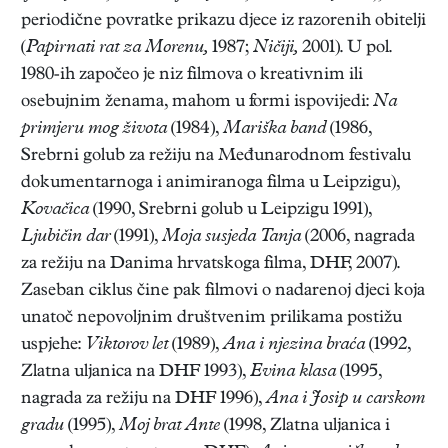
periodične povratke prikazu djece iz razorenih obitelji
(
Papirnati rat za Morenu,
1987;
Ničiji,
2001). U pol.
1980-ih započeo je niz filmova o kreativnim ili
osebujnim ženama, mahom u formi ispovijedi:
Na
primjeru mog života
(1984),
Mariška band
(1986,
Srebrni golub za režiju na Međunarodnom festivalu
dokumentarnoga i animiranoga filma u Leipzigu),
Kovačica
(1990, Srebrni golub u Leipzigu 1991),
Ljubičin dar
(1991),
Moja susjeda Tanja
(2006, nagrada
za režiju na Danima hrvatskoga filma, DHF, 2007).
Zaseban ciklus čine pak filmovi o nadarenoj djeci koja
unatoč nepovoljnim društvenim prilikama postižu
uspjehe:
Viktorov let
(1989),
Ana i njezina braća
(1992,
Zlatna uljanica na DHF 1993),
Evina klasa
(1995,
nagrada za režiju na DHF 1996),
Ana i Josip u carskom
gradu
(1995),
Moj brat Ante
(1998, Zlatna uljanica i