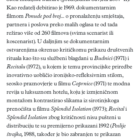
Kao redatelj debitirao je 1969. dokumentarnim
filmom
Ponude pod broj…
o pronalaženju smještaja,
partnera i poslova preko malih oglasa te od tada
režirao više od 260 filmova (svima scenarist ili
koscenarist). U daljnjim se dokumentarnim
ostvarenjima okrenuo kritičkomu prikazu društvenih
rituala kao što su službeni blagdani u
Budnici
(1971) i
Recitalu
(1972), u kojem je temu provincijske priredbe
inovativno uobličio ironijsko-refleksivnim stilom,
seosko praznovjerje u filmu
Coprnice
(1971) te modna
revija u luksuznom hotelu, koju je izmjeničnom
montažom kontrastirao slikama iz sirotinjskoga
prenoćišta u filmu
Splendid Isolation
(1973);
Recital
i
Splendid Isolation
zbog kritičnosti nisu pušteni u
distribuciju te su premijerno prikazani 1992 (
Poslije
štrajka,
1988, također je bio zabranjen te prikazan