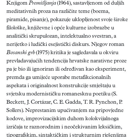
Knjigom
Premišljanja
(1964), sastavljenom od duljih
meditativnih proza na različite teme (boema,
piramide, pisanje), pokazuje uklopljenost svoje široke
filološke, književne i opće kulturne izobrazbe u
analitički skrupulozan, intelektualno svestran, a
nerijetko i ludički esejistički diskurs. Njegov roman
Bosanski grb
(1975) kritika je sagledavala u okviru
prevladavajućih tendencija hrvatske narativne proze
pa je bio ili ignoriran ili određivan kao eksperiment,
premda ga umijeće uporabe metafikcionalnih
aspekata i originalnost konstrukcije smještaju u
svjetsku modernističku romanesknu poetiku (S.
Beckett, J. Cortá­zar, C. E. Gadda, T. R. Pynchon, P.
Sollers). Neprestanim upućivanjem na pripovjedne
kodove, improvizacijskim duhom kolokvijalnoga
izričaja te raznorodnim i neočekivanim leksičkim,
tipografskim, sintaktičkim i strukturnim rješenjima