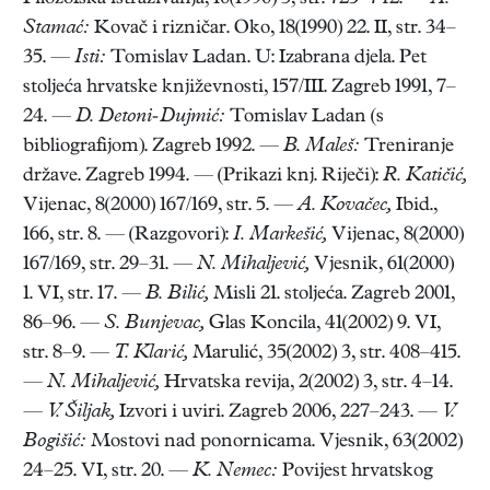
Stamać:
Kovač i rizničar. Oko, 18(1990) 22. II, str. 34–
35. —
Isti:
Tomislav Ladan. U: Izabrana djela. Pet
stoljeća hrvatske književnosti, 157/III. Zagreb 1991, 7–
24. —
D. Detoni-Dujmić:
Tomislav Ladan (s
bibliografijom). Zagreb 1992. —
B. Maleš:
Treniranje
države. Zagreb 1994. — (Prikazi knj. Riječi):
R. Katičić,
Vijenac, 8(2000) 167/169, str. 5. —
A. Kovačec,
Ibid.,
166, str. 8. — (Razgovori):
I. Markešić,
Vijenac, 8(2000)
167/169, str. 29–31. —
N. Mihaljević,
Vjesnik, 61(2000)
1. VI, str. 17. —
B. Bilić,
Misli 21. stoljeća. Zagreb 2001,
86–96. —
S. Bunjevac,
Glas Koncila, 41(2002) 9. VI,
str. 8–9. —
T. Klarić,
Marulić, 35(2002) 3, str. 408–415.
—
N. Mihaljević,
Hrvatska revija, 2(2002) 3, str. 4–14.
—
V. Šiljak,
Izvori i uviri. Zagreb 2006, 227–243. —
V.
Bogišić:
Mostovi nad ponornicama. Vjesnik, 63(2002)
24–25. VI, str. 20. —
K. Nemec:
Povijest hrvatskog