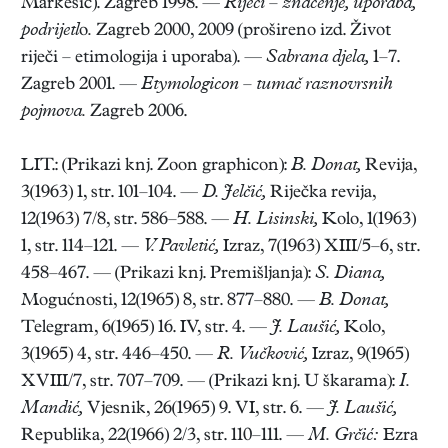
Markešić). Zagreb 1998. —
Riječi – značenje, uporaba,
podrijetl
o
.
Zagreb 2000, 2009 (prošireno izd. Život
riječi – etimologija i uporaba). —
Sabrana djela,
1–7.
Zagreb 2001. —
Etymologicon – tumač raznovrsnih
pojmova.
Zagreb 2006.
LIT.: (Prikazi knj. Zoon graphicon):
B. Donat,
Revija,
3(1963) 1, str. 101–104. —
D. Jelčić,
Riječka revija,
12(1963) 7/8, str. 586–588. —
H. Lisinski,
Kolo, 1(1963)
1, str. 114–121. —
V. Pavletić,
Izraz, 7(1963) XIII/5–6, str.
458–467. — (Prikazi knj. Premišljanja):
S. Diana,
Mogućnosti, 12(1965) 8, str. 877–880. —
B. Donat,
Telegram, 6(1965) 16. IV, str. 4. —
J. Laušić,
Kolo,
3(1965) 4, str. 446–450. —
R. Vučković,
Izraz, 9(1965)
XVIII/7, str. 707–709. — (Prikazi knj. U škarama):
I.
Mandić,
Vjesnik, 26(1965) 9. VI, str. 6. —
J. Laušić,
Republika, 22(1966) 2/3, str. 110–111. —
M. Grčić:
Ezra