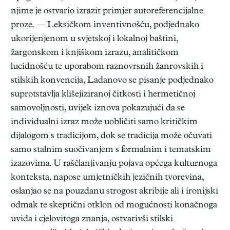
njime je ostvario izrazit primjer autoreferencijalne
proze. — Leksičkom inventivnošću, podjednako
ukorijenjenom u svjetskoj i lokalnoj baštini,
žargonskom i knjiškom izrazu, analitičkom
lucidnošću te uporabom raznovrsnih žanrovskih i
stilskih konvencija, Ladanovo se pisanje podjednako
suprotstavlja klišejiziranoj čitkosti i hermetičnoj
samovoljnosti, uvijek iznova pokazujući da se
individualni izraz može uobličiti samo kritičkim
dijalogom s tradicijom, dok se tradicija može očuvati
samo stalnim suočivanjem s formalnim i tematskim
izazovima. U raščlanjivanju pojava općega kulturnoga
konteksta, napose umjetničkih jezičnih tvorevina,
oslanjao se na pouzdanu strogost akribije ali i ironijski
odmak te skeptični otklon od mogućnosti konačnoga
uvida i cjelovitoga znanja, ostvarivši stilski