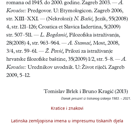
romana od 1945. do 2000. godine. Zagreb 2003. —
A.
Kovačec:
Predgovor. U: Etymologicon. Zagreb 2006,
str. XIII–XXI. — (Nekrolozi):
N. Bašić,
Jezik, 55(2008)
4, str. 121–126; Croatica et Slavica Iadertina, 5(2009)
str. 507–511. —
L. Bogdanić,
Filozofska istraživanja,
28(2008) 4, str. 963–964. —
A. Stamać,
Most, 2008,
3/4, str. 59–61. —
Ž. Pavić,
Prilozi za istraživanje
hrvatske filozofske baštine, 35(2009) 1/2, str. 5–8. —
A.
Kovačec:
Urednikov uvodnik. U: Život riječi. Zagreb
2009, 5–12.
Tomislav Brlek i Bruno Kragić (2013)
članak preuzet iz tiskanog izdanja 1983. – 2021.
Kratice i znakovi
Latinska zemljopisna imena u impresumu tiskanih djela