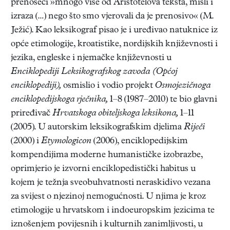
prenoseći »mnogo više od Aristotelova teksta, misli i
izraza (…) nego što smo vjerovali da je prenosivo« (M.
Ježić). Kao leksikograf pisao je i uređivao natuknice iz
opće etimologije, kroatistike, nordijskih književnosti i
jezika, engleske i njemačke književnosti u
Enciklopediji Leksikografskog zavoda (Općoj
enciklopediji),
osmislio i vodio projekt
Osmojezičnoga
enciklopedijskoga rječnika,
1–8 (1987–2010) te bio glavni
priređivač
Hrvatskoga obiteljskoga leksikona,
1–11
(2005). U autorskim leksikografskim djelima
Riječi
(2000) i
Etymologicon
(2006), enciklopedijskim
kompendijima moderne humanističke izobrazbe,
oprimjerio je izvorni enciklopedistički habitus u
kojem je težnja sveobuhvatnosti neraskidivo vezana
za svijest o njezinoj nemogućnosti. U njima je kroz
etimologije u hrvatskom i indoeuropskim jezicima te
iznošenjem povijesnih i kulturnih zanimljivosti, u