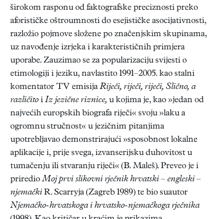
širokom rasponu od faktografske preciznosti preko
aforističke oštroumnosti do esejističke asocijativnosti,
razložio pojmove složene po značenjskim skupinama,
uz navođenje izrjeka i karakterističnih primjera
uporabe. Zauzimao se za popularizaciju svijesti o
etimologiji i jeziku, navlastito 1991–2005. kao stalni
komentator TV emisija
Riječi, riječi, riječi, Slično, a
različito
i
Iz jezične riznice,
u kojima je, kao »jedan od
najvećih europskih biografa riječi« svoju »laku a
ogromnu stručnost« u jezičnim pitanjima
upotrebljavao demonstrirajući »sposobnost lokalne
aplikacije i, prije svega, izvanserijsku duhovitost u
tumačenju ili stvaranju riječi« (B. Maleš). Preveo je i
priredio
Moj prvi slikovni rječnik hrvatski – engleski –
njemački
R. Scarryja (Zagreb 1989) te bio suautor
Njemačko-hrvatskoga i hrvatsko-njemačkoga rječnika