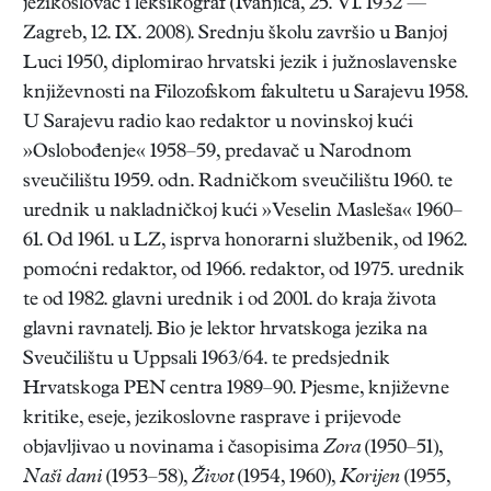
jezikoslovac i leksikograf (Ivanjica, 25. VI. 1932 —
Zagreb, 12. IX. 2008). Srednju školu završio u Banjoj
Luci 1950, diplomirao hrvatski jezik i južnoslavenske
književnosti na Filozofskom fakultetu u Sarajevu 1958.
U Sarajevu radio kao redaktor u novinskoj kući
»Oslobođenje« 1958–59, predavač u Narodnom
sveučilištu 1959. odn. Radničkom sveučilištu 1960. te
urednik u nakladničkoj kući »Veselin Masleša« 1960–
61. Od 1961. u LZ, isprva honorarni službenik, od 1962.
pomoćni redaktor, od 1966. redaktor, od 1975. urednik
te od 1982. glavni urednik i od 2001. do kraja života
glavni ravnatelj. Bio je lektor hrvatskoga jezika na
Sveučilištu u Uppsali 1963/64. te predsjednik
Hrvatskoga PEN centra 1989–90. Pjesme, književne
kritike, eseje, jezikoslovne rasprave i prijevode
objavljivao u novinama i časopisima
Zora
(1950–51),
Naši dani
(1953–58),
Život
(1954, 1960),
Korijen
(1955,