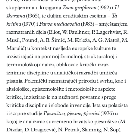
(1998). Kao kritičar u kraćim je prikazima,
skupljenima u knjigama
Zoon graphicon
(1962) i
U
škarama
(1965), te duljim eruditskim esejima –
Ta
kritika
(1970) i
Parva mediaevalia
(1983) – smještanjem
razmatranih djela (Eliot, W. Faulkner, P. Lagerkvist, R.
Musil, Pound, A. B. Šimić, M. Krleža, A. G. Matoš, M.
Marulić) u kontekst nasljeđa europske kulture te
inzistirajući na pomnoj formalnoj, strukturalnoj i
terminološkoj analizi, oblikovao kritički izraz
iznimne discipline u analitičkoj razradbi umijeća
pisanja. Polemički razmatrajući prirodu i svrhu, kao i
aksiološke, epistemološke i metodološke aspekte
kritike, inzistirao je na nužnosti povratne sprege
kritičke discipline i slobode invencije. Ista su polazišta
i iscrpne studije
Pjesništvo, pjesme, pjesnici
(1976) u
kojoj je analizirao suvremeno hrvatsko pjesništvo (M.
Dizdar, D. Dragojević, N. Petrak, Slamnig, N. Šop).