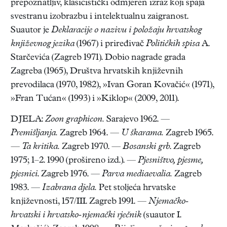
prepoznatljiv, klasicistički odmjeren izraz koji spaja
svestranu izobrazbu i intelektualnu zaigranost.
Suautor je
Deklaracije o nazivu i položaju hrvatskog
književnog jezika
(1967) i priređivač
Političkih spisa
A.
Starčevića (Zagreb 1971). Dobio nagrade grada
Zagreba (1965), Društva hrvatskih književnih
prevodilaca (1970, 1982), »Ivan Goran Kovačić« (1971),
»Fran Tućan« (1993) i »Kiklop« (2009, 2011).
DJELA:
Zoon graphicon.
Sarajevo 1962. —
Premišljanja.
Zagreb 1964. —
U škarama.
Zagreb 1965.
—
Ta kritika.
Zagreb 1970. —
Bosanski grb
. Zagreb
1975; 1–2. 1990 (prošireno izd.). —
Pjesništvo, pjesme,
pjesnici
. Zagreb 1976. —
Parva mediaevalia.
Zagreb
1983. —
Izabrana djela.
Pet stoljeća hrvatske
književnosti, 157/III. Zagreb 1991. —
Njemačko-
hrvatski i hrvatsko-njemački rječnik
(suautor I.