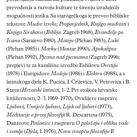
prevođenja u razvoju kulture te širenju izražajnih
mogućnosti jezika. Sa starogrčkoga je preveo biblijske
tekstove
Mudre izreke, Propovjednik, Knjiga mudrosti
i
Knjiga Sirahova
(
Biblija.
Zagreb 1968),
Evanđelje po
Ivanu
(Sarajevo 1980),
Mateju
(Plehan 1983),
Luki
(Plehan 1985) i
Marku
(Mostar 1990),
Apokalipsa
(Plehan 1992),
Pjesma nad pjesmama
(Zagreb 1996;
prepjev) te za kazališne izvedbe Eshilovu
Orestiju
(1978) i Euripidove
Medeju
(1986) i
Elektru
(1988), a s
latinskoga djela K. Pucića, I. Crijevića, V. Petrovića i B.
Staya (
Hrvatski latinisti,
1–2. Pet stoljeća hrvatske
književnosti, 2–3. 1969–1970), Ovidijeve rasprave
Ljubavi, Umijeće ljubavi, Lijek od ljubavi
(1973),
Meditacije o prvoj filozofiji
R. Descartesa (1975),
Danteove
Poslanice
i raspravu
O položaju i obliku vode
i zemlje
(
Djela,
1. 1976),
Novu sveopću filozofiju
F.