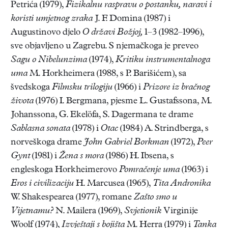
Petrića (1979),
Fizikalnu raspravu o postanku, naravi i
koristi umjetnog zraka
J. F. Domina (1987) i
Augustinovo djelo
O
državi Božjoj,
1–3 (1982–1996),
sve objavljeno u Zagrebu. S njemačkoga je preveo
Sagu o Nibelunzima
(1974),
Kritiku instrumentalnoga
uma
M. Horkheimera (1988, s P. Barišićem), sa
švedskoga
Filmsku trilogiju
(1966) i
Prizore iz bračnog
života
(1976) I. Bergmana, pjesme L. Gustafssona, M.
Johanssona, G. Ekelöfa, S. Dagermana te drame
Sablasna sonata
(1978) i
Otac
(1984) A. Strindberga, s
norveškoga drame
John Gabriel Borkman
(1972),
Peer
Gynt
(1981) i
Žena s mora
(1986) H. Ibsena, s
engleskoga Horkheimerovo
Pomračenje uma
(1963) i
Eros i civilizaciju
H. Marcusea (1965),
Tita Andronika
W. Shakespearea (1977), romane
Zašto smo u
Vijetnamu?
N. Mailera (1969),
Svjetionik
Virginije
Woolf (1974),
Izvještaji s bojišta
M. Herra (1979) i
Tanka