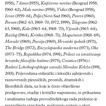
1958),
7 dana
(1955),
Književne novine
(Beograd 1958,
1960–62),
Male novine
(1958),
Vidici
(Beograd 1958),
Izraz
(1959–61),
Polja
(Novi Sad 1960),
Putevi
(1960),
Forum
(1962–63, 1969–70, 1972, 1999),
Telegram
(1962–
63, 1968),
Kolo
(1963–64, 1968–70),
Vjesnik
(1963–64),
Razlog
(1964),
Kritika
(1968–71),
Mogućnosti
(1968–69),
Marulić
(1969),
Poezija
(1969),
Hrvatski tjednik
(1971),
The Bridge
(1972),
Encyclopaedia moderna
(1973),
Oko
(1973–75),
Republika
(1974, 1991),
Prilozi za istraživanje
hrvatske filozofske baštine
(1975),
Croatica
(1976) i
Radovi Leksikografskoga zavoda Miroslav Krleža
(1991,
2001). Prijevodima stilistički i leksički zahtjevnih i
raznovrsnih pjesničkih, proznih, dramskih i
filozofskih djela, uz koje je često objavljivao
predgovore, studije i kritičke napomene, te prikazima
i analizama tuđega prevoditeljskoga rada pridonio je
postavljanju standarda, podizanju svijesti o ulozi