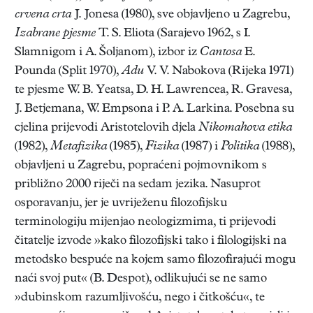
crvena crta
J. Jonesa (1980), sve objavljeno u Zagrebu,
Izabrane pjesme
T. S. Eliota (Sarajevo 1962, s I.
Slamnigom i A. Šoljanom), izbor iz
Cantosa
E.
Pounda (Split 1970),
Adu
V. V. Nabokova (Rijeka 1971)
te pjesme W. B. Yeatsa, D. H. Lawrencea, R. Gravesa,
J. Betjemana, W. Empsona i P. A. Larkina. Posebna su
cjelina prijevodi Aristotelovih djela
Nikomahova etika
(1982),
Metafizika
(1985),
Fizika
(1987) i
Politika
(1988),
objavljeni u Zagrebu, popraćeni pojmovnikom s
približno 2000 riječi na sedam jezika. Nasuprot
osporavanju, jer je uvriježenu filozofijsku
terminologiju mijenjao neologizmima, ti prijevodi
čitatelje izvode »kako filozofijski tako i filologijski na
metodsko bespuće na kojem samo filozofirajući mogu
naći svoj put« (B. Despot), odlikujući se ne samo
»dubinskom razumljivošću, nego i čitkošću«, te