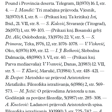
Pound i Provincia deserta. Telegram, 11(1970) 16. I, str.
4. —
I. Mandić:
Tri značajna prijevoda. Vjesnik,
31(1970) 8. I, str. 8. — (Prikazi knj. Ta kritika):
Isti,
Ibid., 21. VII, str. 8. —
S. Kalezić,
Stvaranje (Titograd),
26(1971) 1, str. 99–103. — (Prikazi knj. Bosanski grb):
Dž. Alić,
Oslobođenje, 33(1976) 22. V, str. 5. —
S.
Primorac,
Teka, 1976, 12, str. 1076–1078. —
V. Visković,
Oko, 4(1976) 109, str. 12. —
I. J. Bošković,
Slobodna
Dalmacija, 48(1990) 3. VI, str. 40. — (Prikazi knj.
Parva mediaevalia):
V. Vratović,
Danas, 2(1983) 12. VII,
str. 5. —
T. Klarić,
Marulić, 17(1984) 3, str. 418–421. —
B. Despot:
Metodsko uz prijevod Aristotelove
Metafizike. Filozofska istraživanja, 6(1986) 2, str. 569–
573. —
M. Ježić:
O prijevodima Aristotela u nas.
Godišnjak za povijest filozofije, 5(1987) str. 285–308. —
A. Knežević:
Ladanovi prijevodi Aristotelovih spisa.
Filozofska istraživanja, 10(1990) 3, str. 725–742. —
A.