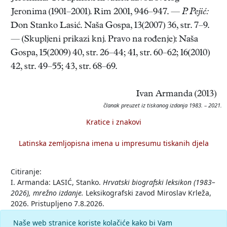
Jeronima (1901–2001). Rim 2001, 946–947. —
P. Pejić:
Don Stanko Lasić. Naša Gospa, 13(2007) 36, str. 7–9.
— (Skupljeni prikazi knj. Pravo na rođenje): Naša
Gospa, 15(2009) 40, str. 26–44; 41, str. 60–62; 16(2010)
42, str. 49–55; 43, str. 68–69.
Ivan Armanda (2013)
članak preuzet iz tiskanog izdanja 1983. – 2021.
Kratice i znakovi
Latinska zemljopisna imena u impresumu tiskanih djela
Citiranje:
I. Armanda: LASIĆ, Stanko.
Hrvatski biografski leksikon (1983–
2026), mrežno izdanje.
Leksikografski zavod Miroslav Krleža,
2026. Pristupljeno 7.8.2026.
<https://hbl.lzmk.hr/clanak/lasic-stanko-teolog>.
Naše web stranice koriste kolačiće kako bi Vam