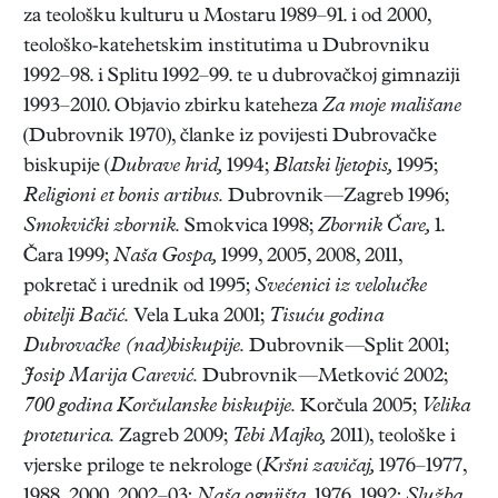
za teološku kulturu u Mostaru 1989–91. i od 2000,
teološko-katehetskim institutima u Dubrovniku
1992–98. i Splitu 1992–99. te u dubrovačkoj gimnaziji
1993–2010. Objavio zbirku kateheza
Za moje mališane
(Dubrovnik 1970), članke iz povijesti Dubrovačke
biskupije (
Dubrave hrid,
1994;
Blatski ljetopis,
1995;
Religioni et bonis artibus.
Dubrovnik—Zagreb 1996;
Smokvički zbornik.
Smokvica 1998;
Zbornik Čare,
1.
Čara 1999;
Naša Gospa,
1999, 2005, 2008, 2011,
pokretač i urednik od 1995;
Svećenici iz velolučke
obitelji Bačić.
Vela Luka 2001;
Tisuću godina
Dubrovačke (nad)biskupije.
Dubrovnik—Split 2001;
Josip Marija Carević.
Dubrovnik—Metković 2002;
700 godina Korčulanske biskupije.
Korčula 2005;
Velika
proteturica.
Zagreb 2009;
Tebi Majko,
2011), teološke i
vjerske priloge te nekrologe (
Kršni zavičaj,
1976–1977,
1988, 2000, 2002–03;
Naša ognjišta,
1976, 1992;
Služba