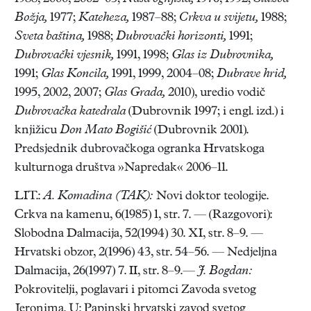
Božja,
1977;
Kateheza,
1987–88;
Crkva u svijetu,
1988;
Sveta baština,
1988;
Dubrovački horizonti,
1991;
Dubrovački vjesnik,
1991, 1998;
Glas iz Dubrovnika,
1991;
Glas Koncila,
1991, 1999, 2004–08;
Dubrave hrid,
1995, 2002, 2007;
Glas Grada,
2010), uredio vodič
Dubrovačka katedrala
(Dubrovnik 1997; i engl. izd.) i
knjižicu
Don Mato Bogišić
(Dubrovnik 2001).
Predsjednik dubrovačkoga ogranka Hrvatskoga
kulturnoga društva »Napredak« 2006–11.
LIT.:
A. Komadina (TAK):
Novi doktor teologije.
Crkva na kamenu, 6(1985) 1, str. 7. — (Razgovori):
Slobodna Dalmacija, 52(1994) 30. XI, str. 8–9. —
Hrvatski obzor, 2(1996) 43, str. 54–56. — Nedjeljna
Dalmacija, 26(1997) 7. II, str. 8–9.—
J. Bogdan:
Pokrovitelji, poglavari i pitomci Zavoda svetog
Jeronima. U: Papinski hrvatski zavod svetog