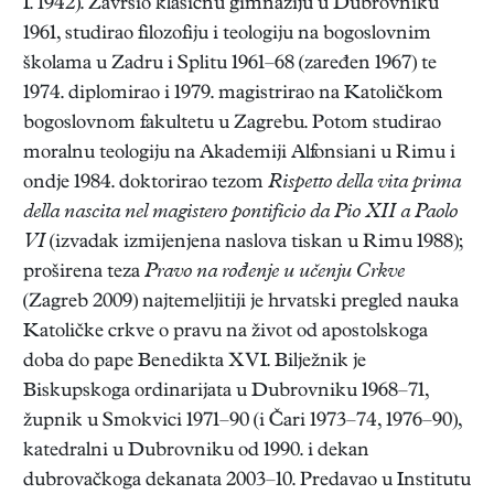
I. 1942). Završio klasičnu gimnaziju u Dubrovniku
1961, studirao filozofiju i teologiju na bogoslovnim
školama u Zadru i Splitu 1961–68 (zaređen 1967) te
1974. diplomirao i 1979. magistrirao na Katoličkom
bogoslovnom fakultetu u Zagrebu. Potom studirao
moralnu teologiju na Akademiji Alfonsiani u Rimu i
ondje 1984. doktorirao tezom
Rispetto della vita prima
della nascita nel magistero pontificio da Pio XII a Paolo
VI
(izvadak izmijenjena naslova tiskan u Rimu 1988);
proširena teza
Pravo na rođenje u učenju Crkve
(Zagreb 2009) najtemeljitiji je hrvatski pregled nauka
Katoličke crkve o pravu na život od apostolskoga
doba do pape Benedikta XVI. Bilježnik je
Biskupskoga ordinarijata u Dubrovniku 1968–71,
župnik u Smokvici 1971–90 (i Čari 1973–74, 1976–90),
katedralni u Dubrovniku od 1990. i dekan
dubrovačkoga dekanata 2003–10. Predavao u Institutu