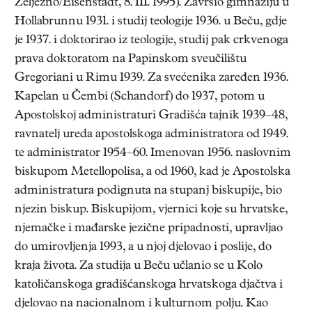
Željezno/Eisenstadt, 8. III. 1995). Završio gimnaziju u
Hollabrunnu 1931. i studij teologije 1936. u Beču, gdje
je 1937. i doktorirao iz teologije, studij pak crkvenoga
prava doktoratom na Papinskom sveučilištu
Gregoriani u Rimu 1939. Za svećenika zaređen 1936.
Kapelan u Čembi (Schandorf) do 1937, potom u
Apostolskoj administraturi Gradišća tajnik 1939–48,
ravnatelj ureda apostolskoga administratora od 1949.
te administrator 1954–60. Imenovan 1956. naslovnim
biskupom Metellopolisa, a od 1960, kad je Apostolska
administratura podignuta na stupanj biskupije, bio
njezin biskup. Biskupijom, vjernici koje su hrvatske,
njemačke i mađarske jezične pripadnosti, upravljao
do umirovljenja 1993, a u njoj djelovao i poslije, do
kraja života. Za studija u Beču učlanio se u Kolo
katoličanskoga gradišćanskoga hrvatskoga djačtva i
djelovao na nacionalnom i kulturnom polju. Kao