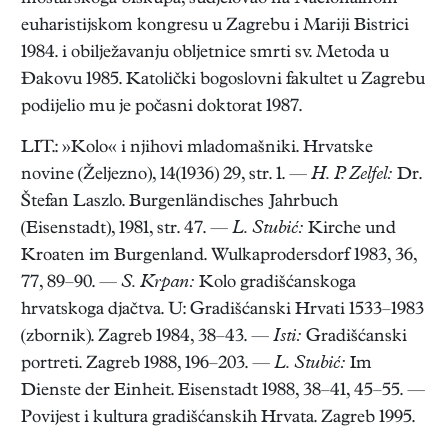
euharistijskom kongresu u Zagrebu i Mariji Bistrici
1984. i obilježavanju obljetnice smrti sv. Metoda u
Đakovu 1985. Katolički bogoslovni fakultet u Zagrebu
podijelio mu je počasni doktorat 1987.
LIT.: »Kolo« i njihovi mladomašniki. Hrvatske
novine (Željezno), 14(1936) 29, str. 1. —
H. P. Zelfel:
Dr.
Štefan Laszlo. Burgenländisches Jahrbuch
(Eisenstadt), 1981, str. 47. —
L. Stubić:
Kirche und
Kroaten im Burgenland. Wulkaprodersdorf 1983, 36,
77, 89–90. —
S. Krpan:
Kolo gradišćanskoga
hrvatskoga djačtva. U: Gradišćanski Hrvati 1533–1983
(zbornik). Zagreb 1984, 38–43. —
Isti:
Gradišćanski
portreti. Zagreb 1988, 196–203. —
L. Stubić:
Im
Dienste der Einheit. Eisenstadt 1988, 38–41, 45–55. —
Povijest i kultura gradišćanskih Hrvata. Zagreb 1995.