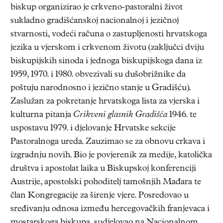
biskup organizirao je crkveno-pastoralni život
sukladno gradišćanskoj nacionalnoj i jezičnoj
stvarnosti, vodeći računa o zastupljenosti hrvatskoga
jezika u vjerskom i crkvenom životu (zaključci dviju
biskupijskih sinoda i jednoga biskupijskoga dana iz
1959, 1970. i 1980. obvezivali su dušobrižnike da
poštuju narodnosno i jezično stanje u Gradišću).
Zaslužan za pokretanje hrvatskoga lista za vjerska i
kulturna pitanja
Crikveni glasnik Gradišća
1946. te
uspostavu 1979. i djelovanje Hrvatske sekcije
Pastoralnoga ureda. Zauzimao se za obnovu crkava i
izgradnju novih. Bio je povjerenik za medije, katolička
društva i apostolat laika u Biskupskoj konferenciji
Austrije, apostolski pohoditelj tamošnjih Mađara te
član Kongregacije za širenje vjere. Posredovao u
sređivanju odnosa između hercegovačkih franjevaca i
mostarskoga biskupa, sudjelovao na Nacionalnom