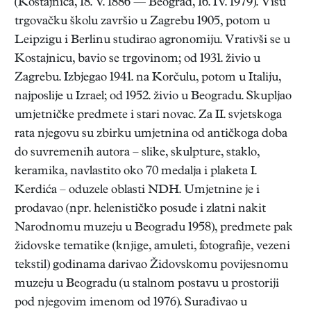
(Kostajnica, 18. V. 1886 — Beograd, 16. IV. 1979). Višu
trgovačku školu završio u Zagrebu 1905, potom u
Leipzigu i Berlinu studirao agronomiju. Vrativši se u
Kostajnicu, bavio se trgovinom; od 1931. živio u
Zagrebu. Izbjegao 1941. na Korčulu, potom u Italiju,
najposlije u Izrael; od 1952. živio u Beogradu. Skupljao
umjetničke predmete i stari novac. Za II. svjetskoga
rata njegovu su zbirku umjetnina od antičkoga doba
do suvremenih autora – slike, skulpture, staklo,
keramika, navlastito oko 70 medalja i plaketa I.
Kerdića – oduzele oblasti NDH. Umjetnine je i
prodavao (npr. helenističko posuđe i zlatni nakit
Narodnomu muzeju u Beogradu 1958), predmete pak
židovske tematike (knjige, amuleti, fotografije, vezeni
tekstil) godinama darivao Židovskomu povijesnomu
muzeju u Beogradu (u stalnom postavu u prostoriji
pod njegovim imenom od 1976). Surađivao u