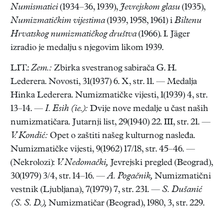
Numismatici
(1934–36, 1939),
Jevrejskom glasu
(1935),
Numizmatičkim vijestima
(1939, 1958, 1961) i
Biltenu
Hrvatskog numizmatičkog društva
(1966). I. Jäger
izradio je medalju s njegovim likom 1939.
LIT.:
Zem.:
Zbirka svestranog sabirača G. H.
Lederera. Novosti, 31(1937) 6. X, str. 11. — Medalja
Hinka Lederera. Numizmatičke vijesti, 1(1939) 4, str.
13–14. —
I. Esih (ie.):
Dvije nove medalje u čast naših
numizmatičara. Jutarnji list, 29(1940) 22. III, str. 21. —
V. Kondić:
Opet o zaštiti našeg kulturnog nasleđa.
Numizmatičke vijesti, 9(1962) 17/18, str. 45–46. —
(Nekrolozi):
V. Nedomački,
Jevrejski pregled (Beograd),
30(1979) 3/4, str. 14–16. —
A. Pogačnik,
Numizmatični
vestnik (Ljubljana), 7(1979) 7, str. 231. —
S. Dušanić
(S. S. D.),
Numizmatičar (Beograd), 1980, 3, str. 229.