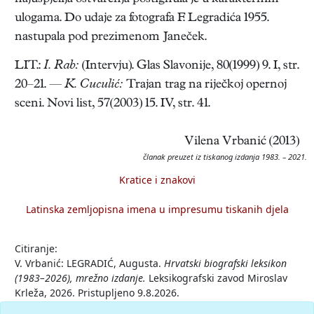
ulogama. Do udaje za fotografa F. Legradića 1955.
nastupala pod prezimenom Janeček.
LIT.:
I. Rab:
(Intervju). Glas Slavonije, 80(1999) 9. I, str.
20–21. —
K. Cuculić:
Trajan trag na riječkoj opernoj
sceni. Novi list, 57(2003) 15. IV, str. 41.
Vilena Vrbanić (2013)
članak preuzet iz tiskanog izdanja 1983. – 2021.
Kratice i znakovi
Latinska zemljopisna imena u impresumu tiskanih djela
Citiranje:
V. Vrbanić: LEGRADIĆ, Augusta.
Hrvatski biografski leksikon
(1983–2026), mrežno izdanje.
Leksikografski zavod Miroslav
Krleža, 2026. Pristupljeno 9.8.2026.
<https://hbl.lzmk.hr/clanak/legradic-augusta>.