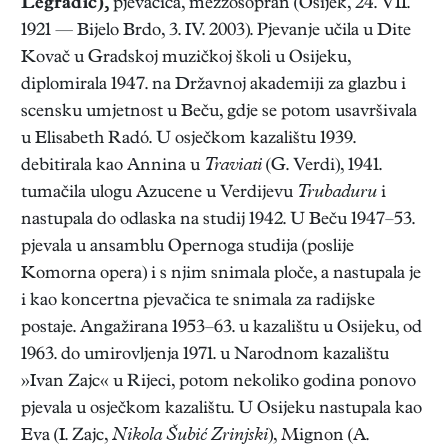
Legradić),
pjevačica, mezzosopran (Osijek, 24. VII.
1921 — Bijelo Brdo, 3. IV. 2003). Pjevanje učila u Dite
Kovač u Gradskoj muzičkoj školi u Osijeku,
diplomirala 1947. na Državnoj akademiji za glazbu i
scensku umjetnost u Beču, gdje se potom usavršivala
u Elisabeth Radó. U osječkom kazalištu 1939.
debitirala kao Annina u
Traviati
(G. Verdi), 1941.
tumačila ulogu Azucene u Verdijevu
Trubaduru
i
nastupala do odlaska na studij 1942. U Beču 1947–53.
pjevala u ansamblu Opernoga studija (poslije
Komorna opera) i s njim snimala ploče, a nastupala je
i kao koncertna pjevačica te snimala za radijske
postaje. Angažirana 1953–63. u kazalištu u Osijeku, od
1963. do umirovljenja 1971. u Narodnom kazalištu
»Ivan Zajc« u Rijeci, potom nekoliko godina ponovo
pjevala u osječkom kazalištu. U Osijeku nastupala kao
Eva (I. Zajc,
Nikola Šubić Zrinjski
), Mignon (A.