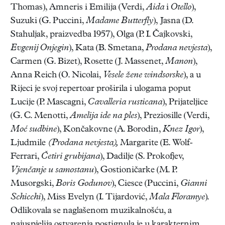
Thomas), Amneris i Emilija (Verdi,
Aida
i
Otello
),
Suzuki (G. Puccini,
Madame Butterfly
), Jasna (D.
Stahuljak, praizvedba 1957), Olga (P. I. Čajkovski,
Evgenij Onjegin
), Kata (B. Smetana,
Prodana nevjesta
),
Carmen (G. Bizet), Rosette (J. Massenet,
Manon
),
Anna Reich (O. Nicolai,
Vesele žene windsorske
), a u
Rijeci je svoj repertoar proširila i ulogama poput
Lucije (P. Mascagni,
Cavalleria rusticana
), Prijateljice
(G. C. Menotti,
Amelija ide na ples
), Preziosille (Verdi,
Moć sudbine
), Končakovne (A. Borodin,
Knez Igor
),
Ljudmile
(Prodana nevjesta),
Margarite (E. Wolf-
Ferrari,
Četiri grubijana
), Dadilje (S. Prokofjev,
Vjenčanje u samostanu
), Gostioničarke (M. P.
Musorgski,
Boris Godunov
), Ciesce (Puccini,
Gianni
Schicchi
), Miss Evelyn (I. Tijardović,
Mala Floramye
).
Odlikovala se naglašenom muzikalnošću, a
najuspjelija ostvarenja postignula je u karakternim