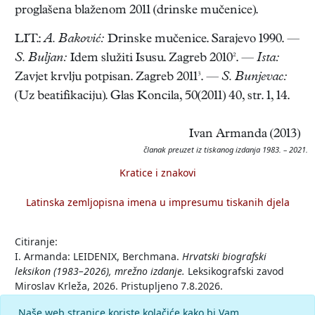
proglašena blaženom 2011 (drinske mučenice).
LIT.:
A. Baković:
Drinske mučenice. Sarajevo 1990. —
S. Buljan:
Idem služiti Isusu. Zagreb 2010². —
Ista:
Zavjet krvlju potpisan. Zagreb 2011³. —
S. Bunjevac:
(Uz beatifikaciju). Glas Koncila, 50(2011) 40, str. 1, 14.
Ivan Armanda (2013)
članak preuzet iz tiskanog izdanja 1983. – 2021.
Kratice i znakovi
Latinska zemljopisna imena u impresumu tiskanih djela
Citiranje:
I. Armanda: LEIDENIX, Berchmana.
Hrvatski biografski
leksikon (1983–2026), mrežno izdanje.
Leksikografski zavod
Miroslav Krleža, 2026. Pristupljeno 7.8.2026.
<https://hbl.lzmk.hr/clanak/leidenix-berchmana>.
Naše web stranice koriste kolačiće kako bi Vam