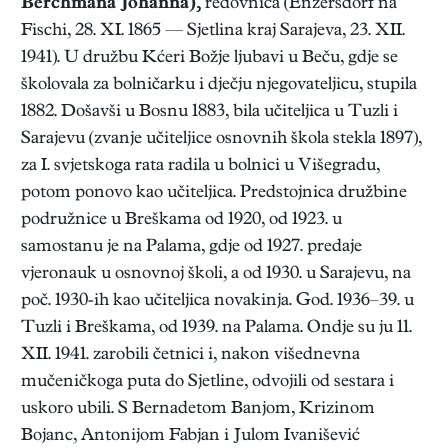
Berchmana Johanna),
redovnica (Enzersdorf na
Fischi, 28. XI. 1865 — Sjetlina kraj Sarajeva, 23. XII.
1941). U družbu Kćeri Božje ljubavi u Beču, gdje se
školovala za bolničarku i dječju njegovateljicu, stupila
1882. Došavši u Bosnu 1883, bila učiteljica u Tuzli i
Sarajevu (zvanje učiteljice osnovnih škola stekla 1897),
za I. svjetskoga rata radila u bolnici u Višegradu,
potom ponovo kao učiteljica. Predstojnica družbine
podružnice u Breškama od 1920, od 1923. u
samostanu je na Palama, gdje od 1927. predaje
vjeronauk u osnovnoj školi, a od 1930. u Sarajevu, na
poč. 1930-ih kao učiteljica novakinja. God. 1936–39. u
Tuzli i Breškama, od 1939. na Palama. Ondje su ju 11.
XII. 1941. zarobili četnici i, nakon višednevna
mučeničkoga puta do Sjetline, odvojili od sestara i
uskoro ubili. S Bernadetom Banjom, Krizinom
Bojanc, Antonijom Fabjan i Julom Ivanišević