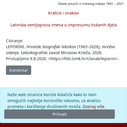
članak preuzet iz tiskanog izdanja 1983. – 2021.
Kratice i znakovi
Latinska zemljopisna imena u impresumu tiskanih djela
Citiranje:
LEPORINI.
Hrvatski biografski leksikon (1983–2026), mrežno
izdanje.
Leksikografski zavod Miroslav Krleža, 2026.
Pristupljeno 9.8.2026. <https://hbl.lzmk.hr/clanak/leporini>.
Komentar
Naše web stranice koriste kolačiće kako bi Vam
omogućili najbolje korisničko iskustvo, za analizu
prometa i korištenje društvenih mreža.
Doznaj više.
Prihvati
© 2026.
Leksikografski zavod
Miroslav Krleža