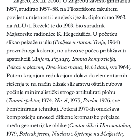
— Zagreb, 23. III. 2006). U Zagrebu završio gimnaziju
1957, studirao 1957–58. na Filozofskom fakultetu
povijest umjetnosti i engleski jezik, diplomirao 1963.
na ALU (I. Režek) te do 1969. bio suradnik
Majstorske radionice K. Hegedušića. U početku
slikao pejzaže u ulju (
Proljeće u starom Trnju,
1964)
prozračnoga kolorita, no ubrzo se počeo približavati
apstrakciji (
Anfora, Peysage, Tamna kompozicija,
Pejzaž u plavom, Dvorišna strana, Vedri dani,
sve 1964).
Potom krajnjom redukcijom dolazi do elementarnih
rješenja te na način blizak slikarstvu oštrih rubova
počinje minimalistički strogo artikulirati plohu
(
Tamni spektar,
1974,
No. A,
1975,
Prodor,
1976, sve
kombinirana tehnika). Potkraj 1970-ih omekšava
kompoziciju unoseći difuzne kromatske prijelaze
među geometrijske oblike (
Centar slike
i
Horizontalna,
1979,
Početak jeseni, Nucleus
i
Sjećanje na Maljeviča,