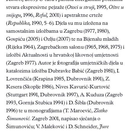
stvara ekspresivne pejzaže (
Otoci u struji,
1995,
Oštrc u
snijegu,
1996,
Reful,
2001) i apstraktne crteže
(
Republika,
1990, 5–6). Djela su mu izložena na
samostalnim izložbama u Zagrebu (1977, 1980),
Gospiću (2005) i Ozlju (2007) te na Bijenalu mladih
(Rijeka 1964), Zagrebačkom salonu (1965, 1968, 1975) i
izložbi Aktualnosti u hrvatskoj likovnoj umjetnosti
(Zagreb 1977). Autor je fotografija umjetničkih djela u
katalozima izložba Dubravke Babić (Zagreb 1981), I.
Lovrenčića (Krapina 1985, Dubrovnik 1991), Z.
Kesera (Skoplje 1986), Nives Kavurić-Kurtović
(Stuttgart 1991, Dubrovnik 1997), A. Kuduza (Zagreb
1993, Gornja Stubica 1994) i D. Šibla (Dubrovnik
1996) te u monografijama (T. Maroević,
Zlatko
Šimunović.
Zagreb 2001, napisao sjećanja o
Šimunoviću; V. Maleković i D. Schneider,
Jure