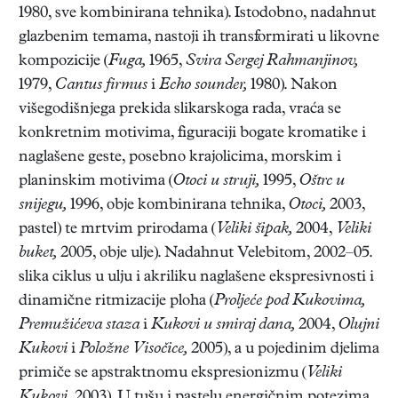
1980, sve kombinirana tehnika). Istodobno, nadahnut
glazbenim temama, nastoji ih transformirati u likovne
kompozicije (
Fuga,
1965,
Svira Sergej Rahmanjinov,
1979,
Cantus firmus
i
Echo sounder,
1980). Nakon
višegodišnjega prekida slikarskoga rada, vraća se
konkretnim motivima, figuraciji bogate kromatike i
naglašene geste, posebno krajolicima, morskim i
planinskim motivima (
Otoci u struji,
1995,
Oštrc u
snijegu,
1996, obje kombinirana tehnika,
Otoci,
2003,
pastel) te mrtvim prirodama (
Veliki šipak,
2004,
Veliki
buket,
2005, obje ulje). Nadahnut Velebitom, 2002–05.
slika ciklus u ulju i akriliku naglašene ekspresivnosti i
dinamične ritmizacije ploha (
Proljeće pod Kukovima,
Premužićeva staza
i
Kukovi u smiraj dana,
2004,
Olujni
Kukovi
i
Položne Visočice,
2005), a u pojedinim djelima
primiče se apstraktnomu ekspresionizmu (
Veliki
Kukovi,
2003). U tušu i pastelu energičnim potezima