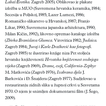
Labaš/Erotika.
Zagreb 2005). Oblikovao je plakate
izložba u MUO (Suvremena hrvatska keramika, 1984;
Secesija u Poljskoj, 1985; Lazer Lumezi, 1986;
Romaničko slikarstvo u Hrvatskoj, 1987; Franjo
Likar, 1990; Suvremena japanska arhitektura, 1990;
Milan Kičin, 1992), likovno opremao kataloge izložba
(
Zbirka Branislava Glumca.
Virovitica 1982;
Judaica.
Zagreb 1984;
Juraj i Karlo Drašković kao fotografi.
Zagreb 1985) te ilustrirao knjige niza Pet stoljeća
hrvatske književnosti:
Hrvatska književnost srednjega
vijeka
(Zagreb 1969),
Drame, eseji, California-Zephyr
M. Matkovića (Zagreb 1976),
Izabrana djela
J.
Barkovića i Đ. Šnajdera (Zagreb 1977). Sudjelovao u
restauriranju zidnih slika u župnoj crkvi u Sesvetama
1970. O njem je snimljen dokumentarni film (J. Šego,
2009).