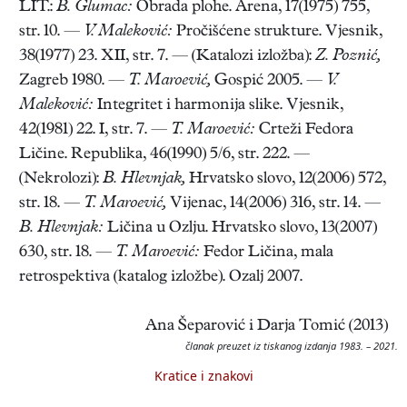
LIT.:
B. Glumac:
Obrada plohe. Arena, 17(1975) 755,
str. 10. —
V. Maleković:
Pročišćene strukture. Vjesnik,
38(1977) 23. XII, str. 7. — (Katalozi izložba):
Z. Poznić,
Zagreb 1980. —
T. Maroević,
Gospić 2005. —
V.
Maleković:
Integritet i harmonija slike. Vjesnik,
42(1981) 22. I, str. 7. —
T. Maroević:
Crteži Fedora
Ličine. Republika, 46(1990) 5/6, str. 222. —
(Nekrolozi):
B. Hlevnjak,
Hrvatsko slovo, 12(2006) 572,
str. 18. —
T. Maroević,
Vijenac, 14(2006) 316, str. 14. —
B. Hlevnjak:
Ličina u Ozlju. Hrvatsko slovo, 13(2007)
630, str. 18. —
T. Maroević:
Fedor Ličina, mala
retrospektiva (katalog izložbe). Ozalj 2007.
Ana Šeparović i Darja Tomić (2013)
članak preuzet iz tiskanog izdanja 1983. – 2021.
Kratice i znakovi