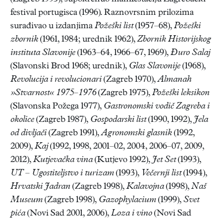
festival portugisca (1996). Raznovrsnim prilozima
surađivao u izdanjima
Požeški list
(1957–68),
Požeški
zbornik
(1961, 1984; urednik 1962),
Zbornik Historijskog
instituta Slavonije
(1963–64, 1966–67, 1969),
Đuro Salaj
(Slavonski Brod 1968; urednik),
Glas Slavonije
(1968),
Revolucija i revolucionari
(Zagreb 1970),
Almanah
»Stvarnost« 1975
–
1976
(Zagreb 1975),
Požeški leksikon
(Slavonska Požega 1977),
Gastronomski vodič Zagreba i
okolice
(Zagreb 1987),
Gospodarski list
(1990, 1992),
Jela
od div
ljači
(Zagreb 1991),
Agronomski glasnik
(1992,
2009),
Kaj
(1992, 1998, 2001–02, 2004, 2006–07, 2009,
2012),
Kutjevačka vina
(Kutjevo 1992),
Jet Set
(1993),
UT
–
Ugo
stiteljstvo i turizam
(1993),
Večernji list
(1994),
Hrvatski Jadran
(Zagreb 1998),
Kalavojna
(1998),
Naš
Museum
(Zagreb 1998),
Gazophylacium
(1999),
Svet
pića
(Novi Sad 2001, 2006),
Loza i vino
(Novi Sad