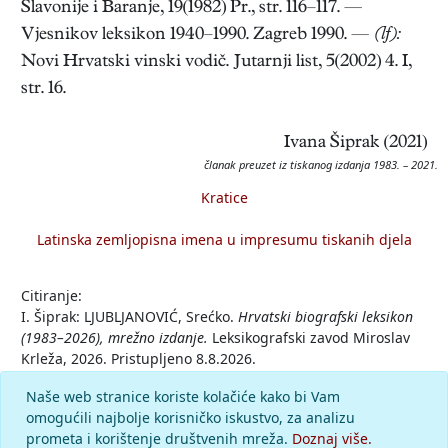
Slavonije i Baranje, 19(1982) Pr., str. 116–117. —
Vjesnikov leksikon 1940–1990. Zagreb 1990. —
(lf):
Novi Hrvatski vinski vodič. Jutarnji list, 5(2002) 4. I,
str. 16.
Ivana Šiprak (2021)
članak preuzet iz tiskanog izdanja 1983. – 2021.
Kratice
Latinska zemljopisna imena u impresumu tiskanih djela
Citiranje:
I. Šiprak: LJUBLJANOVIĆ, Srećko.
Hrvatski biografski leksikon
(1983–2026), mrežno izdanje.
Leksikografski zavod Miroslav
Krleža, 2026. Pristupljeno 8.8.2026.
<https://hbl.lzmk.hr/clanak/ljubljanovic-srecko>.
Naše web stranice koriste kolačiće kako bi Vam
omogućili najbolje korisničko iskustvo, za analizu
Komentar
prometa i korištenje društvenih mreža.
Doznaj više.