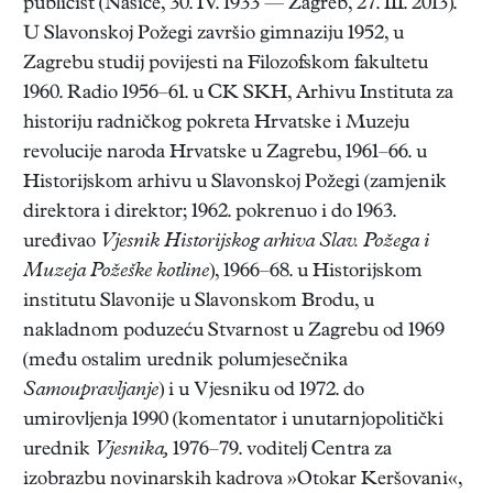
publicist (Našice, 30. IV. 1933 — Zagreb, 27. III. 2013).
U Slavonskoj Požegi završio gimnaziju 1952, u
Zagrebu studij povijesti na Filozofskom fakultetu
1960. Radio 1956–61. u CK SKH, Arhivu Instituta za
historiju radničkog pokreta Hrvatske i Muzeju
revolucije naroda Hrvatske u Zagrebu, 1961–66. u
Historijskom arhivu u Slavonskoj Požegi (zamjenik
direktora i direktor; 1962. pokrenuo i do 1963.
uređivao
Vjesnik Historijskog arhiva Slav. Požega i
Muzeja Požeške kotline
), 1966–68. u Historijskom
institutu Slavonije u Slavonskom Brodu, u
nakladnom poduzeću Stvarnost u Zagrebu od 1969
(među ostalim urednik polumjesečnika
Samoupravljanje
) i u Vjesniku od 1972. do
umirovljenja 1990 (komentator i unutarnjopolitički
urednik
Vjesnika,
1976–79. voditelj Centra za
izobrazbu novinarskih kadrova »Otokar Keršovani«,