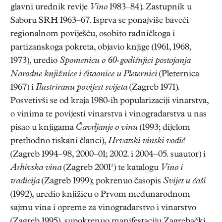
glavni urednik revije
Vino
1983–84). Zastupnik u
Saboru SRH 1963–67. Isprva se ponajviše baveći
regionalnom poviješću, osobito radničkoga i
partizanskoga pokreta, objavio knjige (1961, 1968,
1973), uredio
Spomenicu o 60-godišnjici postojanja
Narodne knjižnice i čitaonice u Pleternici
(Pleternica
1967) i
Ilustriranu povijest svijeta
(Zagreb 1971).
Posvetivši se od kraja 1980-ih popularizaciji vinarstva,
o vinima te povijesti vinarstva i vinogradarstva u nas
pisao u knjigama
Čavrljanje o vinu
(1993; dijelom
prethodno tiskani članci),
Hrvatski vinski vodič
(Zagreb 1994–98, 2000–01; 2002. i 2004–05. suautor) i
Arhivska vina
(Zagreb 2001²) te katalogu
Vino i
tradicija
(Zagreb 1999); pokrenuo časopis
Svijet u čaši
(1992), uredio knjižicu o Prvom međunarodnom
sajmu vina i opreme za vinogradarstvo i vinarstvo
(Zagreb 1995), supokrenuo manifestaciju Zagrebački