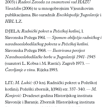
2003) i
Radovi Zavoda za znanstveni rad HAZU
Varaždin
(2006) te u mnogobrojnim Vjesnikovim
publikacijama. Bio suradnik
Enciklopedije Jugoslavije
i
HBL
LZ.
DJELA:
Radnički pokret u Požeškoj kotlini,
1
.
Slavonska Požega 1961. —
Spomen-obilježja radničkog i
narodnooslobodilačkog pokreta u Požeškoj kotlini.
Slavonska Požega 1968. —
Ilustrirana povijest
Narodnooslobodilačke borbe u
Jugoslaviji 1941
–
1945
(suautori L. Kobsa i M. Rastić)
.
Zagreb 1973. —
Čavrljanje o vinu.
Rijeka 1993.
LIT.:
M. Lukić:
(O knj. Radnički pokret u Požeškoj
kotlini). Požeški zbornik, 1(1961) str. 337–340. —
M.
Konjević:
Dvadeset godina Historijskog instituta
Slavonije i Baranje. Zbornik Historijskog instituta