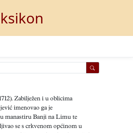
eksikon
1712). Zabilježen i u oblicima
jević imenovao ga je
 u manastiru Banji na Limu te
bljivao se s crkvenom općinom u