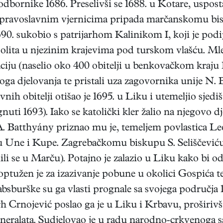
odbornike 1686. Preselivši se 1688. u Kotare, usposta
pravoslavnim vjernicima pripada marčanskomu bis
 1690. sukobio s patrijarhom Kalinikom I, koji je po
lita u njezinim krajevima pod turskom vlašću. Mleč
ju (naselio oko 400 obitelji u benkovačkom kraju 1
oga djelovanja te pristali uza zagovornika unije N. 
vnih obitelji otišao je 1695. u Liku i utemeljio sjed
i 1693). Iako se katolički kler žalio na njegovo dje
 A. Batthyány priznao mu je, temeljem povlastica Leo
ne i Kupe. Zagrebačkomu biskupu S. Seliščeviću na
ili se u Marču). Potajno je zalazio u Liku kako bi 
 optužen je za izazivanje pobune u okolici Gospića te
bsburške su ga vlasti prognale sa svojega područja 1
arh Crnojević poslao ga je u Liku i Krbavu, proširiv
eralata. Sudjelovao je u radu narodno-crkvenoga s