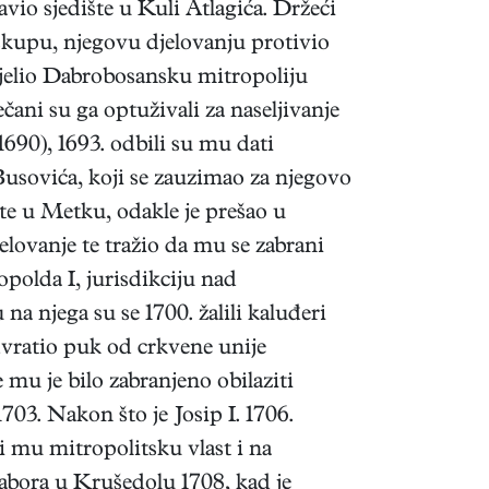
vio sjedište u Kuli Atlagića. Držeći
kupu, njegovu djelovanju protivio
dijelio Dabrobosansku mitropoliju
ani su ga optuživali za naseljivanje
690), 1693. odbili su mu dati
Busovića, koji se zauzimao za njegovo
ište u Metku, odakle je prešao u
lovanje te tražio da mu se zabrani
polda I, jurisdikciju nad
 njega su se 1700. žalili kaluđeri
odvratio puk od crkvene unije
 mu je bilo zabranjeno obilaziti
703. Nakon što je Josip I. 1706.
ši mu mitropolitsku vlast i na
abora u Krušedolu 1708, kad je