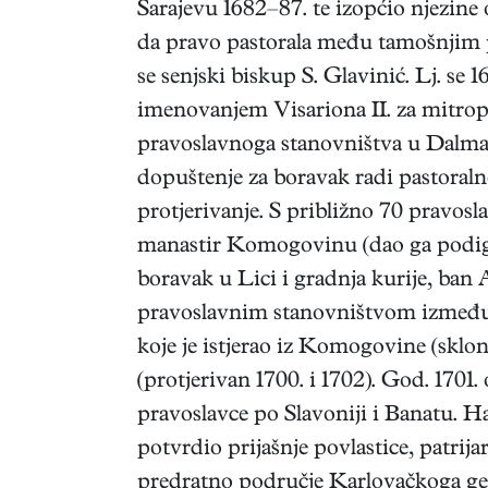
Sarajevu 1682–87. te izopćio njezine 
da pravo pastorala među tamošnjim 
se senjski biskup S. Glavinić. Lj. se
imenovanjem Visariona II. za mitropo
pravoslavnoga stanovništva u Dalmaci
dopuštenje za boravak radi pastoraln
protjerivanje. S približno 70 pravosla
manastir Komogovinu (dao ga podignut
boravak u Lici i gradnja kurije, ban
pravoslavnim stanovništvom između U
koje je istjerao iz Komogovine (sklon
(protjerivan 1700. i 1702). God. 1701.
pravoslavce po Slavoniji i Banatu. Ha
potvrdio prijašnje povlastice, patrij
predratno područje Karlovačkoga gen