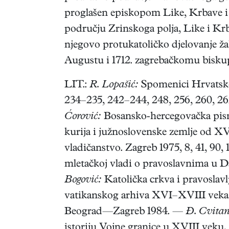
proglašen episkopom Like, Krbave i 
području Zrinskoga polja, Like i Krb
njegovo protukatoličko djelovanje ž
Augustu i 1712. zagrebačkomu bisku
LIT.:
R. Lopašić:
Spomenici Hrvatske
234–235, 242–244, 248, 256, 260, 262–2
Ćorović:
Bosansko-hercegovačka pism
kurija i južnoslovenske zemlje od 
vladičanstvo. Zagreb 1975, 8, 41, 90,
mletačkoj vladi o pravoslavnima u D
Bogović:
Katolička crkva i pravoslav
vatikanskog arhiva XVI–XVIII veka. 
Beograd—Zagreb 1984. —
Đ. Cvitan
istoriju Vojne granice u XVIII veku