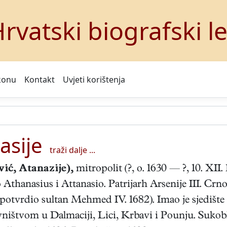
rvatski biografski l
konu
Kontakt
Uvjeti korištenja
asije
traži dalje ...
ić, Atanazije),
mitropolit (?, o. 1630 — ?, 10. XII. 
thanasius i Attanasio. Patrijarh Arsenije III. Crno
otvrdio sultan Mehmed IV. 1682). Imao je sjedište
vništvom u Dalmaciji, Lici, Krbavi i Pounju. Suko