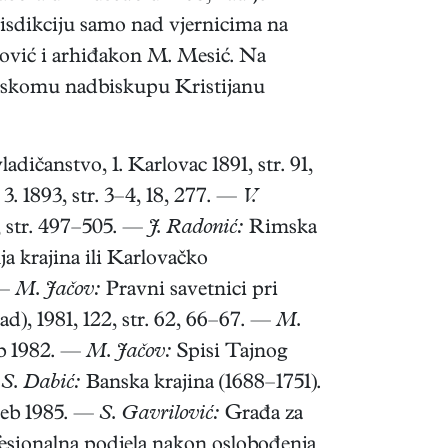
isdikciju samo nad vjernicima na
ković i arhiđakon M. Mesić. Na
onskomu nadbiskupu Kristijanu
dičanstvo, 1. Karlovac 1891, str. 91,
3. 1893, str. 3–4, 18, 277. —
V.
 str. 497–505. —
J. Radonić:
Rimska
a krajina ili Karlovačko
 —
M. Jačov:
Pravni savetnici pri
), 1981, 122, str. 62, 66–67. —
M.
eb 1982. —
M. Jačov:
Spisi Tajnog
 S. Dabić:
Banska krajina (1688–1751).
reb 1985. —
S. Gavrilović:
Građa za
esionalna podjela nakon oslobođenja