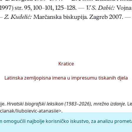
1997) str. 95, 100–101, 125–128. —
V. S. Dabić:
Vojna 
 —
Z. Kudelić:
Marčanska biskupija. Zagreb 2007. 
Kratice
Latinska zemljopisna imena u impresumu tiskanih djela
ije.
Hrvatski biografski leksikon (1983–2026), mrežno izdanje.
Le
clanak/ljubojevic-atanasije>.
m omogućili najbolje korisničko iskustvo, za analizu promet