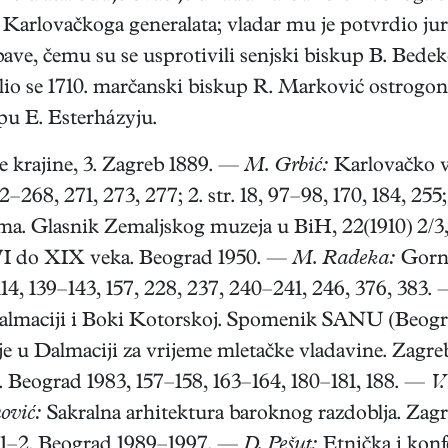
Karlovačkoga generalata; vladar mu je potvrdio jur
ave, čemu su se usprotivili senjski biskup B. Bede
alio se 1710. marčanski biskup R. Marković ostrog
pu E. Esterházyju.
 krajine, 3. Zagreb 1889. —
M. Grbić:
Karlovačko vla
68, 271, 273, 277; 2. str. 18, 97–98, 170, 184, 255; 
a. Glasnik Zemaljskog muzeja u BiH, 22(1910) 2/3,
XVI do XIX veka. Beograd 1950. —
M. Radeka:
Gornj
 114, 139–143, 157, 228, 237, 240–241, 246, 376, 383.
almaciji i Boki Kotorskoj. Spomenik SANU (Beograd
lje u Dalmaciji za vrijeme mletačke vladavine. Zagr
Beograd 1983, 157–158, 163–164, 180–181, 188. —
V.
ović:
Sakralna arhitektura baroknog razdoblja. Zag
, 1–2. Beograd 1989–1997. —
D. Pešut:
Etnička i konf