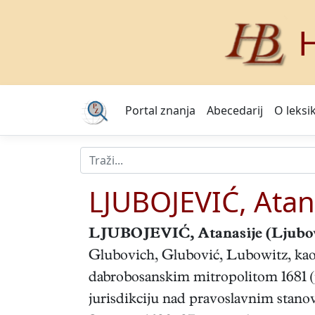
H
Portal znanja
Abecedarij
O leksi
LJUBOJEVIĆ, Atan
LJUBOJEVIĆ, Atanasije
(Ljubov
Glubovich, Glubović, Lubowitz, kao A
dabrobosanskim mitropolitom 1681 (p
jurisdikciju nad pravoslavnim stano