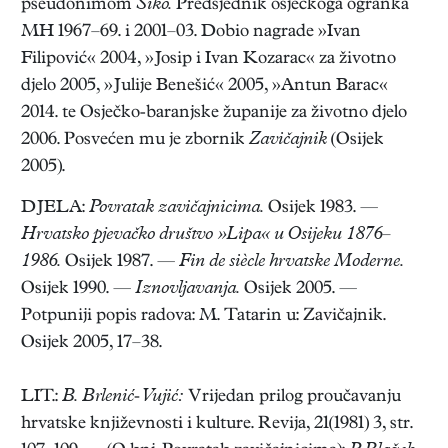
pseudonimom
Šiko.
Predsjednik osječkoga ogranka
MH 1967–69. i 2001–03. Dobio nagrade »Ivan
Filipović« 2004, »Josip i Ivan Kozarac« za životno
djelo 2005, »Julije Benešić« 2005, »Antun Barac«
2014. te Osječko-baranjske županije za životno djelo
2006. Posvećen mu je zbornik
Zavičajnik
(Osijek
2005).
DJELA:
Povratak zavičajnicima.
Osijek 1983. —
Hrvatsko pjevačko društvo »Lipa« u Osijeku 1876–
1986.
Osijek 1987. —
Fin de siècle hrvatske Moderne.
Osijek 1990. —
Iznovljavanja.
Osijek 2005. —
Potpuniji popis radova: M. Tatarin u: Zavičajnik.
Osijek 2005, 17–38.
LIT.:
B. Brlenić-Vujić:
Vrijedan prilog proučavanju
hrvatske književnosti i kulture. Revija, 21(1981) 3, str.