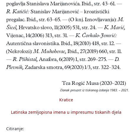
poglavlja Stanislava Marijanovića. Ibid., str. 43–61. —
R. Katičić:
Stanislav Marijanović – kroatistički
pregalac. Ibid., str. 63–65. — (O knj. Iznovljavanja):
M.
Šicel,
Hrvatsko slovo, 11(2005) 531, str. 24. —
K. Marić,
Vijenac, 14(2006) 313, str. 31. —
K. Čorkalo-Jemrić:
Autentična slavonistika. Ibid., 18(2010) 418, str. 12. —
(Nekrolozi):
M. Muhoberac,
Ibid., 27(2019) 660, str. 11.
—
R. Pšihistal,
Anafora, 6(2019) 1, str. 269–275. —
D.
Plevnik,
Zadarska smotra, 69(2020) 1/3, str. 322–324.
Tea Rogić Musa (2020–2021)
članak preuzet iz tiskanog izdanja 1983. – 2021.
Kratice
Latinska zemljopisna imena u impresumu tiskanih djela
Citiranje: