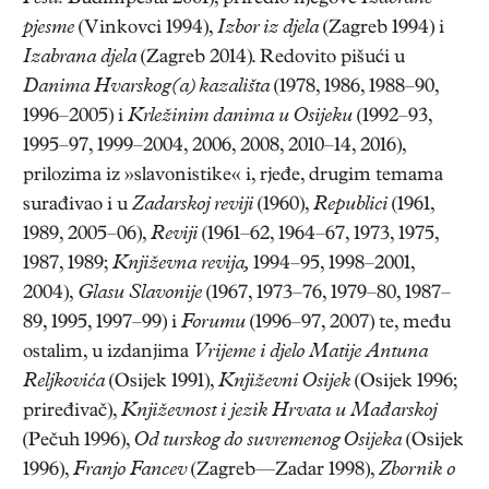
pjesme
(Vinkovci 1994),
Izbor iz djela
(Zagreb 1994) i
Izabrana djela
(Zagreb 2014). Redovito pišući u
Danima Hvarskog(a) kazališta
(1978, 1986, 1988–90,
1996–2005) i
Krležinim danima u Osijeku
(1992–93,
1995–97, 1999–2004, 2006, 2008, 2010–14, 2016),
prilozima iz »slavonistike« i, rjeđe, drugim temama
surađivao i u
Zadarskoj reviji
(1960),
Republici
(1961,
1989, 2005–06),
Reviji
(1961–62, 1964–67, 1973, 1975,
1987, 1989;
Književna revija,
1994–95, 1998–2001,
2004),
Glasu Slavonije
(1967, 1973–76, 1979–80, 1987–
89, 1995, 1997–99) i
Forumu
(1996–97, 2007) te, među
ostalim, u izdanjima
Vrijeme i djelo Matije Antuna
Reljkovića
(Osijek 1991),
Književni Osijek
(Osijek 1996;
priređivač),
Književnost i jezik Hrvata u Mađarskoj
(Pečuh 1996),
Od turskog do suvremenog Osijeka
(Osijek
1996),
Franjo Fancev
(Zagreb—Zadar 1998),
Zbornik o