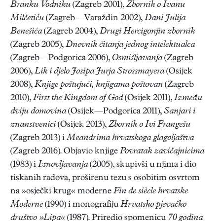
Branku Vodniku
(Zagreb 2001),
Zbornik o Ivanu
Milčetiću
(Zagreb—Varaždin 2002),
Dani Julija
Benešića
(Zagreb 2004),
Drugi Hercigonjin zbornik
(Zagreb 2005),
Dnevnik čitanja jednog intelektualca
(Zagreb—Podgorica 2006),
Osmišljavanja
(Zagreb
2006),
Lik i djelo Josipa Jurja Strossmayera
(Osijek
2008),
Knjige poštujući, knjigama poštovan
(Zagreb
2010),
First the Kingdom of God
(Osijek 2011),
Između
dviju domovina
(Osijek—Podgorica 2011),
Sanjari i
znanstvenici
(Osijek 2013),
Zbornik o Ivi Frangešu
(Zagreb 2013) i
Meandrima hrvatskoga glagoljaštva
(Zagreb 2016). Objavio knjige
Povratak zavičajnicima
(1983) i
Iznovljavanja
(2005), skupivši u njima i dio
tiskanih radova, proširenu tezu s osobitim osvrtom
na »osječki krug« moderne
Fin de siècle hrvatske
Moderne
(1990) i monografiju
Hrvatsko pjevačko
društvo »Lipa«
(1987). Priredio spomenicu
70 godina