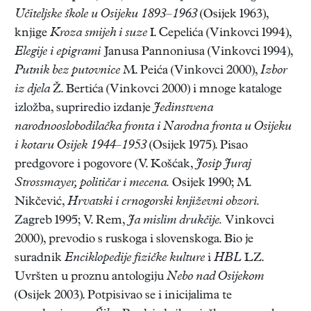
Učiteljske škole u Osijeku 1893–1963
(Osijek 1963),
knjige
Kroza smijeh i suze
I. Cepelića (Vinkovci 1994),
Elegije i epigrami
Janusa Pannoniusa (Vinkovci 1994),
Putnik bez putovnice
M. Peića (Vinkovci 2000),
Izbor
iz djela
Ž. Bertića (Vinkovci 2000) i mnoge kataloge
izložba, supriredio izdanje
Jedinstvena
narodnooslobodilačka fronta i Narodna fronta u Osijeku
i kotaru Osijek 1944–1953
(Osijek 1975). Pisao
predgovore i pogovore (V. Košćak,
Josip Juraj
Strossmayer, političar i mecena.
Osijek 1990; M.
Nikčević,
Hrvatski i crnogorski književni obzori.
Zagreb 1995; V. Rem,
Ja mislim drukčije.
Vinkovci
2000), prevodio s ruskoga i slovenskoga. Bio je
suradnik
Enciklopedije fizičke kulture
i
HBL
LZ.
Uvršten u proznu antologiju
Nebo nad Osijekom
(Osijek 2003). Potpisivao se i inicijalima te