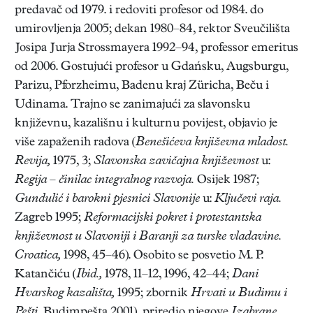
predavač od 1979. i redoviti profesor od 1984. do
umirovljenja 2005; dekan 1980–84, rektor Sveučilišta
Josipa Jurja Strossmayera 1992–94, professor emeritus
od 2006. Gostujući profesor u Gdańsku, Augsburgu,
Parizu, Pforzheimu, Badenu kraj Züricha, Beču i
Udinama. Trajno se zanimajući za slavonsku
književnu, kazališnu i kulturnu povijest, objavio je
više zapaženih radova (
Benešićeva književna mladost.
Revija,
1975, 3;
Slavonska zavičajna književnost
u:
Regija – činilac integralnog razvoja.
Osijek 1987;
Gundulić i barokni pjesnici Slavonije
u:
Ključevi raja.
Zagreb 1995;
Reformacijski pokret i protestantska
književnost u Slavoniji i Baranji za turske vladavine.
Croatica,
1998, 45–46). Osobito se posvetio M. P.
Katančiću (
Ibid.,
1978, 11–12, 1996, 42–44;
Dani
Hvarskog kazališta,
1995; zbornik
Hrvati u Budimu i
Pešti.
Budimpešta 2001), priredio njegove
Izabrane