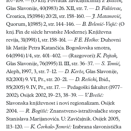
107–109. — (O knj. Povratak zavičajnicima):
P. Blažek,
Glas Slavonije, 40(1983) 26. XII, str. 7. —
D. Fališevac,
Croatica, 15(1984) 20/21, str. 158–160. —
J. Matanović,
Quorum, 1(1985) 2, str. 144–146. —
B. Brlenić-Vujić:
(O
knj. Fin de siècle hrvatske Moderne). Književna
revija, 31(1991) 1, str. 158–161. —
F. E. Hoško:
Duhovni
lik Matije Petra Katančića. Bogoslovska smotra,
64(1994) 1/4, str. 401–402. — (Razgovori):
K. Pajtak,
Glas Slavonije, 76(1995) 11. III, str. 36–37. —
S. Tomić,
Aleph, 1997, 3, str. 7–12. —
D. Kerže,
Glas Slavonije,
82(2001) 9. VI, Pr., str. 20–21. —
D. Rešicki,
Ibid.,
85(2005) 9. IV, Pr., str. 17. — Pedagoški fakultet (1977–
2002). Osijek 2002, 19–23, 38–39. —
V. Brešić:
Slavonska književnost i novi regionalizam. Osijek
2004. —
R. Bogišić:
Znanstveno-istraživalačke stope
Stanislava Marijanovića. U: Zavičajnik. Osijek 2005,
113–120. —
K. Čorkalo-Jemrić:
Izabrana slavonistička