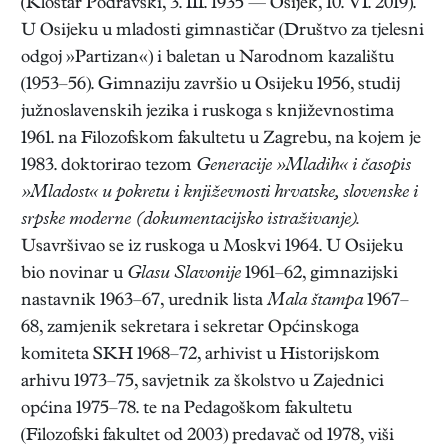
(Kloštar Podravski, 3. III. 1935 — Osijek, 10. VI. 2019).
U Osijeku u mladosti gimnastičar (Društvo za tjelesni
odgoj »Partizan«) i baletan u Narodnom kazalištu
(1953–56). Gimnaziju završio u Osijeku 1956, studij
južnoslavenskih jezika i ruskoga s književnostima
1961. na Filozofskom fakultetu u Zagrebu, na kojem je
1983. doktorirao tezom
Generacije »Mladih« i časopis
»Mladost« u pokretu i književnosti hrvatske, slovenske i
srpske moderne (dokumentacijsko istraživanje).
Usavršivao se iz ruskoga u Moskvi 1964. U Osijeku
bio novinar u
Glasu Slavonije
1961–62, gimnazijski
nastavnik 1963–67, urednik lista
Mala štampa
1967–
68, zamjenik sekretara i sekretar Općinskoga
komiteta SKH 1968–72, arhivist u Historijskom
arhivu 1973–75, savjetnik za školstvo u Zajednici
općina 1975–78. te na Pedagoškom fakultetu
(Filozofski fakultet od 2003) predavač od 1978, viši