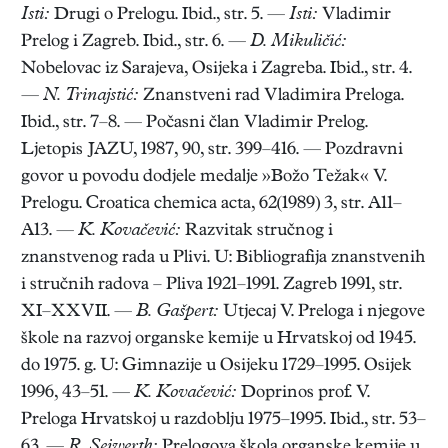
Isti:
Drugi o Prelogu. Ibid., str. 5. —
Isti:
Vladimir
Prelog i Zagreb. Ibid., str. 6. —
D. Mikuličić:
Nobelovac iz Sarajeva, Osijeka i Zagreba. Ibid., str. 4.
—
N. Trinajstić:
Znanstveni rad Vladimira Preloga.
Ibid., str. 7–8. — Počasni član Vladimir Prelog.
Ljetopis JAZU, 1987, 90, str. 399–416. — Pozdravni
govor u povodu dodjele medalje »Božo Težak« V.
Prelogu. Croatica chemica acta, 62(1989) 3, str. A11–
A13. —
K. Kovačević:
Razvitak stručnog i
znanstvenog rada u Plivi. U: Bibliografija znanstvenih
i stručnih radova – Pliva 1921–1991. Zagreb 1991, str.
XI–XXVII. —
B. Gašpert:
Utjecaj V. Preloga i njegove
škole na razvoj organske kemije u Hrvatskoj od 1945.
do 1975. g. U: Gimnazije u Osijeku 1729–1995. Osijek
1996, 43–51. —
K. Kovačević:
Doprinos prof. V.
Preloga Hrvatskoj u razdoblju 1975–1995. Ibid., str. 53–
63. —
R. Seiwerth:
Prelogova škola organske kemije u