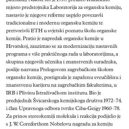
patenata). Nakon što je 1957. preuzeo Ružičkino
mjesto predstojnika Laboratorija za organsku kemiju,
nastavio je njegove reforme uspjelo povezavši
tradicionalnu i modernu organsku kemiju te
pretvorivši ETH u svjetski poznatu školu organske
kemije. Pratio je napredak organske kemije u
Hrvatskoj, zauzimao se za modernizaciju nastavnih
programa s više praktičnoga rada u laboratorijima, a
skupina njegovih učenika i znanstvenih suradnika,
poslije nazvana Prelogovom zagrebačkom školom
organske kemije, postignula je zapaženu sveučilišnu i
znanstvenu karijeru na zagrebačkim fakultetima, u
IRB i Plivinu Istraživačkom institutu. Bio je
predsjednik Švicarskoga kemijskoga društva 1972–74.
i član Upravnoga odbora tvrtke Ciba-Geigy 1960–78.
Za prinos stereokemiji molekula i reakcija podijelio je
s J. W. Cornforthom Nobelovu nagradu za kemiju