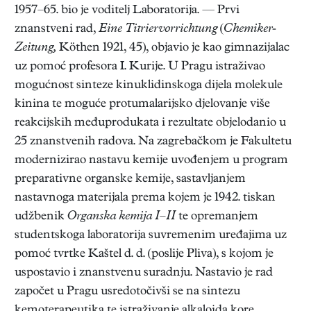
1957–65. bio je voditelj Laboratorija. — Prvi
znanstveni rad,
Eine Titriervorrichtung
(
Chemiker-
Zeitung,
Köthen 1921, 45), objavio je kao gimnazijalac
uz pomoć profesora I. Kurije. U Pragu istraživao
mogućnost sinteze kinuklidinskoga dijela molekule
kinina te moguće protumalarijsko djelovanje više
reakcijskih međuprodukata i rezultate objelodanio u
25 znanstvenih radova. Na zagrebačkom je Fakultetu
modernizirao nastavu kemije uvođenjem u program
preparativne organske kemije, sastavljanjem
nastavnoga materijala prema kojem je 1942. tiskan
udžbenik
Organska kemija I–II
te opremanjem
studentskoga laboratorija suvremenim uređajima uz
pomoć tvrtke Kaštel d. d. (poslije Pliva), s kojom je
uspostavio i znanstvenu suradnju. Nastavio je rad
započet u Pragu usredotočivši se na sintezu
kemoterapeutika te istraživanje alkaloida kore