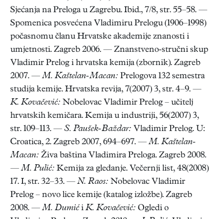
Sjećanja na Preloga u Zagrebu. Ibid., 7/8, str. 55–58. —
Spomenica posvećena Vladimiru Prelogu (1906–1998)
počasnomu članu Hrvatske akademije znanosti i
umjetnosti. Zagreb 2006. — Znanstveno-stručni skup
Vladimir Prelog i hrvatska kemija (zbornik). Zagreb
2007. —
M. Kaštelan-Macan:
Prelogova 132 semestra
studija kemije. Hrvatska revija, 7(2007) 3, str. 4–9. —
K. Kovačević:
Nobelovac Vladimir Prelog – učitelj
hrvatskih kemičara. Kemija u industriji, 56(2007) 3,
str. 109–113. —
S. Paušek-Baždar:
Vladimir Prelog. U:
Croatica, 2. Zagreb 2007, 694–697. —
M. Kaštelan-
Macan:
Živa baština Vladimira Preloga. Zagreb 2008.
—
M. Pulić:
Kemija za gledanje. Večernji list, 48(2008)
17. I, str. 32–33. —
N. Raos:
Nobelovac Vladimir
Prelog – novo lice kemije (katalog izložbe). Zagreb
2008. —
M. Dumić
i
K. Kovačević:
Ogledi o