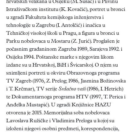
hrvatskih velikana u Osijeku (M. Sušac) i u Plivinu
Istraživačkom institutu (K. Kovačić), portret u bronci
u zgradi Fakulteta kemijskoga inženjerstva i
tehnologije u Zagrebu (I. Antolčić) i inačica u
Tehničkoj visokoj školi u Pragu, a figura u bronci u
Parku nobelovaca u Mostaru (Z. Jurić). Proglašen je
počasnim građaninom Zagreba 1989, Sarajeva 1992. i
Osijeka 1994. Poštanske marke s njegovim likom
izdane su u Hrvatskoj, BiH i Švicarskoj. O njem su
snimljeni portreti u okviru Obrazovnoga programa
TV Zagreb (1976, Z. Prelog; 1986, Jasmina Božinovska
i T. Krčmar), TV serije
Srdačno vaši
(1986, I. Hetrich)
te Dokumentarnoga programa HTV (1997, T. Perica i
Anđelka Mustapić). U zgradi Knjižnice HAZU
otvorena je 2015. Memorijalna soba nobelovaca
Lavoslava Ružičke i Vladimira Preloga u kojoj su
izloženi njegovi osobni predmeti, korespondencija,