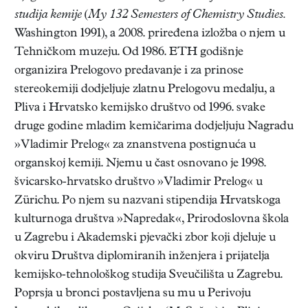
studija kemije
(
My 132 Semesters of Chemistry Studies.
Washington 1991), a 2008. priređena izložba o njem u
Tehničkom muzeju. Od 1986. ETH godišnje
organizira Prelogovo predavanje i za prinose
stereokemiji dodjeljuje zlatnu Prelogovu medalju, a
Pliva i Hrvatsko kemijsko društvo od 1996. svake
druge godine mladim kemičarima dodjeljuju Nagradu
»Vladimir Prelog« za znanstvena postignuća u
organskoj kemiji. Njemu u čast osnovano je 1998.
švicarsko-hrvatsko društvo »Vladimir Prelog« u
Zürichu. Po njem su nazvani stipendija Hrvatskoga
kulturnoga društva »Napredak«, Prirodoslovna škola
u Zagrebu i Akademski pjevački zbor koji djeluje u
okviru Društva diplomiranih inženjera i prijatelja
kemijsko-tehnološkog studija Sveučilišta u Zagrebu.
Poprsja u bronci postavljena su mu u Perivoju