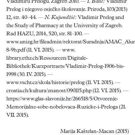
Vladimiru Prelogu. Zagreb 2010. —
I. Balić:
Vladimir
Prelog i njegovo osječko školovanje. Priroda, 103(2013)
12, str. 40–44. —
N. Kujundžić:
Vladimir Prelog and
the Study of Pharmacy at the University of Zagreb.
Rad HAZU, 2014, 520, str. 81–100. —
www.unizg.hr/fileadmin/rektorat/Suradnja/AMAC_A
8-9b.pdf (11. VI. 2015). — www.
library.ethz.ch/Ressourcen/Digitale-
Bibliothek/Kurzportraets/Vladimir-Prelog-1906-bis-
1998 (30. IV. 2015). —
www.vscht.cz/skola/historie/prelog (11. VI. 2015). —
croatia.ch/kultura/znanost/090115.php (12. VI. 2015). —
https://www.glas-slavonije.hr/266518/5/Otvorenje-
Memorijalne-sobe-nobelovaca-Ruzicke-i-Preloga (21.
VII. 2015).
Marija Kaštelan-Macan (2015)