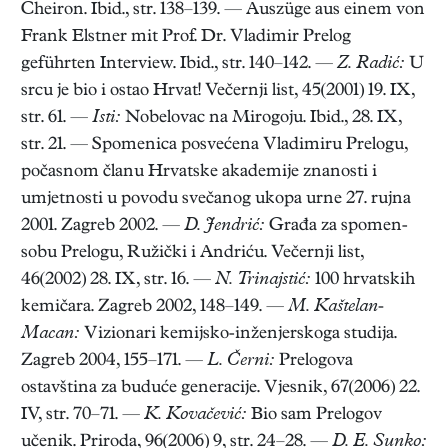
Cheiron. Ibid., str. 138–139. — Auszüge aus einem von
Frank Elstner mit Prof. Dr. Vladimir Prelog
geführten Interview. Ibid., str. 140–142. —
Z. Radić:
U
srcu je bio i ostao Hrvat! Večernji list, 45(2001) 19. IX,
str. 61. —
Isti:
Nobelovac na Mirogoju. Ibid., 28. IX,
str. 21. — Spomenica posvećena Vladimiru Prelogu,
počasnom članu Hrvatske akademije znanosti i
umjetnosti u povodu svečanog ukopa urne 27. rujna
2001. Zagreb 2002. —
D. Jendrić:
Građa za spomen-
sobu Prelogu, Ružički i Andriću. Večernji list,
46(2002) 28. IX, str. 16. —
N. Trinajstić:
100 hrvatskih
kemičara. Zagreb 2002, 148–149. —
M. Kaštelan-
Macan:
Vizionari kemijsko-inženjerskoga studija.
Zagreb 2004, 155–171. —
L. Černi:
Prelogova
ostavština za buduće generacije. Vjesnik, 67(2006) 22.
IV, str. 70–71. —
K. Kovačević:
Bio sam Prelogov
učenik. Priroda, 96(2006) 9, str. 24–28. —
D. E. Sunko: