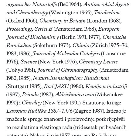
organischer Naturstoffe
(Beč 1964),
Antimicrobial Agents
and Chemotherapy
(Washington 1965),
Tetrahedron
(Oxford 1966),
Chemistry in Britain
(London 1968),
Proceedings, Series B
(Amsterdam 1968),
European
Journal of Biochemistry
(Berlin 1971, 1977),
Chemische
Rundschau
(Solothurn 1973),
Chimia
(Zürich 1975–76,
1983, 1986),
Journal of Molecular Catalysis
(Lausanne
1976),
Science
(New York 1976),
Chemistry Letters
(Tokyo 1981),
Journal of Chromatography
(Amsterdam
1982, 1985),
Naturwissenschaftliche Rundschau
(Stuttgart 1985),
Rad JAZU
(1986),
Kemija u industriji
(1987),
Priroda
(1987),
Aldrichimica acta
(Milwaukee
1990) i
Chirality
(New York 1991). Suautor je knjige
Lavoslav Ružička 1887–1976
(Zagreb 1987). Isticao je
značenje sprege znanosti i proizvodnje potkrijepivši
to rezultatima vlastitoga rada (tridesetak prihvaćenih