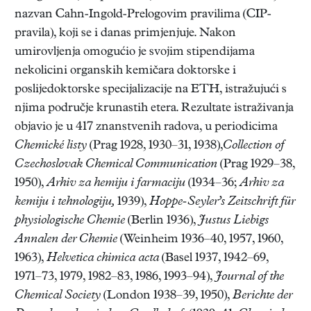
nazvan Cahn-Ingold-Prelogovim pravilima (CIP-
pravila), koji se i danas primjenjuje. Nakon
umirovljenja omogućio je svojim stipendijama
nekolicini organskih kemičara doktorske i
poslijedoktorske specijalizacije na ETH, istražujući s
njima područje krunastih etera. Rezultate istraživanja
objavio je u 417 znanstvenih radova, u periodicima
Chemické listy
(Prag 1928, 1930–31, 1938),
Collection of
Czechoslovak Chemical Communication
(Prag 1929–38,
1950),
Arhiv za hemiju i farmaciju
(1934–36;
Arhiv za
kemiju i tehnologiju,
1939),
Hoppe-Seyler’s Zeitschrift für
physiologische Chemie
(Berlin 1936),
Justus Liebigs
Annalen der Chemie
(Weinheim 1936–40, 1957, 1960,
1963),
Helvetica chimica acta
(Basel 1937, 1942–69,
1971–73, 1979, 1982–83, 1986, 1993–94),
Journal of the
Chemical Society
(London 1938–39, 1950),
Berichte der