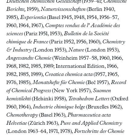
Deutschen chemischen Gesellschaft
(1939–41;
Chemische
Berichte,
1959),
Naturwissenschaften
(Berlin 1940,
1985),
Experientia
(Basel 1945, 1948, 1954, 1956–57,
1960, 1964, 1967),
Comptes rendus de l’ Académie des
sciences
(Pariz 1951, 1953),
Bulletin de la Société
chimique de France
(Pariz 1952, 1956, 1960),
Chemistry
& Industry
(London 1953),
Nature
(London 1953),
Angewandte Chemie
(Weinheim 1957–58, 1960, 1966,
1968, 1982, 1985, 1989; International Edition, 1966,
1982, 1985, 1989),
Croatica chemica acta
(1957, 1965,
1976, 1985),
Monatshefte für Chemie
(Beč 1957),
Record
of Chemical Progress
(New York 1957),
Suomen
kemistilehti
(Helsinki 1958),
Tetrahedron Letters
(Oxford
1960, 1964),
Industrie chimique belge
(Bruxelles 1962),
Chemotherapy
(Basel 1963),
Pharmaceutica acta
Helvetiae
(Zürich 1963),
Pure and Applied Chemistry
(London 1963–64, 1971, 1978),
Fortschritte der Chemie