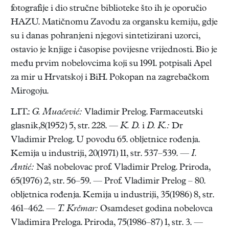
fotografije i dio stručne biblioteke što ih je oporučio
HAZU. Matičnomu Zavodu za organsku kemiju, gdje
su i danas pohranjeni njegovi sintetizirani uzorci,
ostavio je knjige i časopise povijesne vrijednosti. Bio je
među prvim nobelovcima koji su 1991. potpisali Apel
za mir u Hrvatskoj i BiH. Pokopan na zagrebačkom
Mirogoju.
LIT.:
G. Muačević:
Vladimir Prelog. Farmaceutski
glasnik,8(1952) 5, str. 228. —
K. D.
i
D. K.:
Dr
Vladimir Prelog. U povodu 65. obljetnice rođenja.
Kemija u industriji, 20(1971) 11, str. 537–539. —
I.
Antić:
Naš nobelovac prof. Vladimir Prelog. Priroda,
65(1976) 2, str. 56–59. — Prof. Vladimir Prelog – 80.
obljetnica rođenja. Kemija u industriji, 35(1986) 8, str.
461–462. —
T. Krčmar:
Osamdeset godina nobelovca
Vladimira Preloga. Priroda, 75(1986–87) 1, str. 3. —