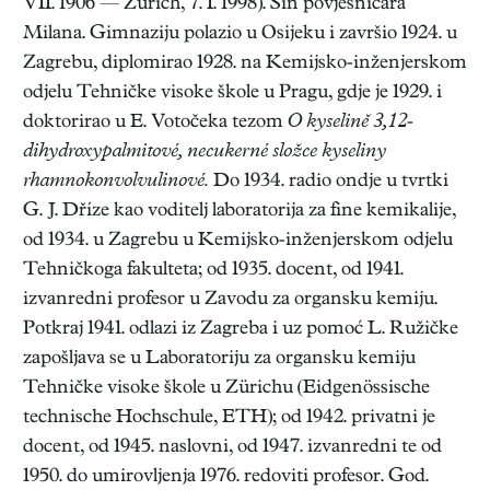
VII. 1906 — Zürich, 7. I. 1998). Sin povjesničara
Milana. Gimnaziju polazio u Osijeku i završio 1924. u
Zagrebu, diplomirao 1928. na Kemijsko-inženjerskom
odjelu Tehničke visoke škole u Pragu, gdje je 1929. i
doktorirao u E. Votočeka tezom
O kyselině 3,12-
dihydroxypalmitové, necukerné složce kyseliny
rhamnokonvolvulinové.
Do 1934. radio ondje u tvrtki
G. J. Dříze kao voditelj laboratorija za fine kemikalije,
od 1934. u Zagrebu u Kemijsko-inženjerskom odjelu
Tehničkoga fakulteta; od 1935. docent, od 1941.
izvanredni profesor u Zavodu za organsku kemiju.
Potkraj 1941. odlazi iz Zagreba i uz pomoć L. Ružičke
zapošljava se u Laboratoriju za organsku kemiju
Tehničke visoke škole u Zürichu (Eidgenössische
technische Hochschule, ETH); od 1942. privatni je
docent, od 1945. naslovni, od 1947. izvanredni te od
1950. do umirovljenja 1976. redoviti profesor. God.