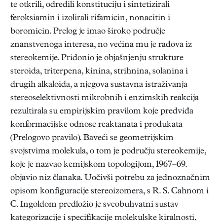
te otkrili, odredili konstituciju i sintetizirali
feroksiamin i izolirali rifamicin, nonacitin i
boromicin. Prelog je imao široko područje
znanstvenoga interesa, no većina mu je radova iz
stereokemije. Pridonio je objašnjenju strukture
steroida, triterpena, kinina, strihnina, solanina i
drugih alkaloida, a njegova sustavna istraživanja
stereoselektivnosti mikrobnih i enzimskih reakcija
rezultirala su empirijskim pravilom koje predviđa
konformacijske odnose reaktanata i produkata
(Prelogovo pravilo). Baveći se geometrijskim
svojstvima molekula, o tom je području stereokemije,
koje je nazvao kemijskom topologijom, 1967–69.
objavio niz članaka. Uočivši potrebu za jednoznačnim
opisom konfiguracije stereoizomera, s R. S. Cahnom i
C. Ingoldom predložio je sveobuhvatni sustav
kategorizacije i specifikacije molekulske kiralnosti,