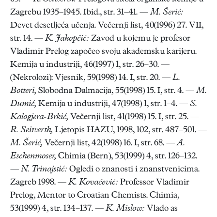
Zagrebu 1935–1945. Ibid., str. 31–41. —
M. Šerić:
Devet desetljeća učenja. Večernji list, 40(1996) 27. VII,
str. 14. —
K. Jakopčić:
Zavod u kojemu je profesor
Vladimir Prelog započeo svoju akademsku karijeru.
Kemija u industriji, 46(1997) 1, str. 26–30. —
(Nekrolozi): Vjesnik, 59(1998) 14. I, str. 20. —
L.
Botteri,
Slobodna Dalmacija, 55(1998) 15. I, str. 4. —
M.
Dumić,
Kemija u industriji, 47(1998) 1, str. 1–4. —
S.
Kalogjera-Brkić,
Večernji list, 41(1998) 15. I, str. 25. —
R. Seiwerth,
Ljetopis HAZU, 1998, 102, str. 487–501. —
M. Šerić,
Večernji list, 42(1998) 16. I, str. 68. —
A.
Eschenmoser,
Chimia (Bern), 53(1999) 4, str. 126–132.
—
N. Trinajstić:
Ogledi o znanosti i znanstvenicima.
Zagreb 1998. —
K. Kovačević:
Professor Vladimir
Prelog, Mentor to Croatian Chemists. Chimia,
53(1999) 4, str. 134–137. —
K. Mislow:
Vlado as