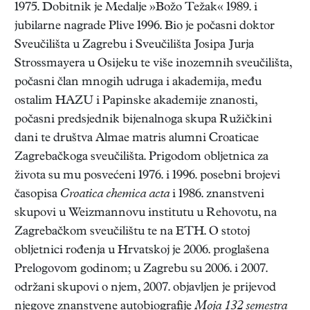
1975. Dobitnik je Medalje »Božo Težak« 1989. i
jubilarne nagrade Plive 1996. Bio je počasni doktor
Sveučilišta u Zagrebu i Sveučilišta Josipa Jurja
Strossmayera u Osijeku te više inozemnih sveučilišta,
počasni član mnogih udruga i akademija, među
ostalim HAZU i Papinske akademije znanosti,
počasni predsjednik bijenalnoga skupa Ružičkini
dani te društva Almae matris alumni Croaticae
Zagrebačkoga sveučilišta. Prigodom obljetnica za
života su mu posvećeni 1976. i 1996. posebni brojevi
časopisa
Croatica chemica acta
i 1986. znanstveni
skupovi u Weizmannovu institutu u Rehovotu, na
Zagrebačkom sveučilištu te na ETH. O stotoj
obljetnici rođenja u Hrvatskoj je 2006. proglašena
Prelogovom godinom; u Zagrebu su 2006. i 2007.
održani skupovi o njem, 2007. objavljen je prijevod
njegove znanstvene autobiografije
Moja 132 semestra