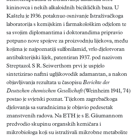
kininovca i nekih alkaloidnih bicikličkih baza. U
Kaštelu je 1936. potaknuo osnivanje Istraživačkoga
laboratorija s kemijskim i farmakološkim odjelom te
sa svojim diplomantima i doktorandima pripravio
potpuno nove spojeve za proizvodnju lijekova, među
kojima je najpoznatiji sulfonilamid, vrlo djelotvoran
antibakterijski lijek, patentiran 1937. pod nazivom
Streptazol. S R. Seiwerthom prvi je uspjelo
sintetizirao naftni ugljikovodik adamantan, a nakon
objavljivanja rezultata u časopisu
Berichte der
Deutschen chemischen Gesellschaft
(Weinheim 1941, 74)
postao je svjetski poznat. Tijekom zagrebačkoga
djelovanja sa suradnicima je objavio pedesetak
znanstvenih radova. Na ETH je s E. Gäumannom
predvodio skupinu organskih kemičara i
mikrobiologa koji su istraživali mikrobne metabolite