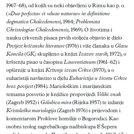
1967–68), od kojih su neki objavljeni u Rimu kao p. o.
(
»Duo perfecta« et »duae naturae« in definitione
dogmatica Chalcedonensi,
1964;
Problemata
Christologiae Chalcedonensis,
1969). O životima i
nauku crkvenih pisaca prvih stoljeća objavio je djelo
Povijest kršćanske literature
(1976) i više članaka u
Glasu
Koncila
(
GK;
skupljeno u knjizi
Izazov starih,
1972), o
krštenju pisao u časopisu
Laurentianum
(1961–62) i
opširnije u knjizi
Krštenje izvan Crkve
(1970), a o
euharistiji navlastito u djelu
Euharistija u životu Crkve
kroz povijest
(1984). Mariološkim i marijanskim
temama posvetio je knjižice propovijedi
Veliki znak
(Zagreb 1952) i
Golubica mira
(Rijeka 1957) te izdanje
Kristološka mariologija
(Zagreb 1976) s prijevodom i
komentarom Proklove homilije o Bogorodici. Kao
osobni teolog zagrebačkoga nadbiskupa F. Šepera