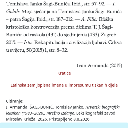
Tomislava Janka Šagi-Bunića. Ibid., str. 57–92. —
I.
Golub:
Moja sjećanja na Tomislava Janka Šagi-Bunića
– patra Šagija. Ibid., str. 187–212. —
A. Filić:
Efeška
kristološka kontroverzija prema djelima T. J. Šagi-
Bunića: od raskola (431) do sjedinjenja (433). Zagreb
2015. —
Ista:
Rekapitulacija i civilizacija ljubavi. Crkva
u svijetu, 50(2015) 1, str. 8–32.
Ivan Armanda (2015)
Kratice
Latinska zemljopisna imena u impresumu tiskanih djela
Citiranje:
I. Armanda: ŠAGI-BUNIĆ, Tomislav Janko.
Hrvatski biografski
leksikon (1983–2026), mrežno izdanje.
Leksikografski zavod
Miroslav Krleža, 2026. Pristupljeno 8.8.2026.
<https://hbl.lzmk.hr/clanak/sagi-bunic-tomislav-janko>.