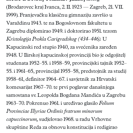
(Brodarovec kraj Ivanca, 2. II. 1923 — Zagreb, 21. VII.
1999). Franjevačku klasičnu gimnaziju završio u
Varaždinu 1943. te na Bogoslovnom fakultetu u
Zagrebu diplomirao 1949. i doktorirao 1951. tezom
Kristologija Prokla Carigradskog (434–446).
U
Kapucinski red stupio 1940, za svećenika zaređen
1948. U Ilirskoj kapucinskoj provinciji bio je odgojitelj
studenata 1952–55. i 1958–59, provincijski tajnik 1952–
55. i 1961–65, provincijal 1955–58, predstojnik za studij
1958–61, definitor 1964–67. i savjetnik za Hrvatski
komesarijat 1967–70. te prvi poglavar današnjega
samostana sv. Leopolda Bogdana Mandića u Zagrebu
1963–70. Pokrenuo 1961. i uređivao glasilo
Folium
Provinciae Illyriae Ordinis fratrum minorum
capuccinorum,
sudjelovao 1968. u radu Vrhovne
skupštine Reda za obnovu konstitucija i redigirao