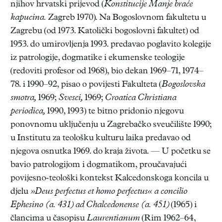
njihov hrvatski prijevod (
Konstitucije Manje braće
kapucina.
Zagreb 1970). Na Bogoslovnom fakultetu u
Zagrebu (od 1973. Katolički bogoslovni fakultet) od
1953. do umirovljenja 1993. predavao poglavito kolegije
iz patrologije, dogmatike i ekumenske teologije
(redoviti profesor od 1968), bio dekan 1969–71, 1974–
78. i 1990–92, pisao o povijesti Fakulteta (
Bogoslovska
smotra,
1969;
Svesci,
1969;
Croatica Christiana
periodica,
1990, 1993) te bitno pridonio njegovu
ponovnomu uključenju u Zagrebačko sveučilište 1990;
u Institutu za teološku kulturu laika predavao od
njegova osnutka 1969. do kraja života. — U početku se
bavio patrologijom i dogmatikom, proučavajući
povijesno-teološki kontekst Kalcedonskoga koncila u
djelu
»Deus perfectus et homo perfectus« a concilio
Ephesino (a. 431) ad Chalcedonense (a. 451)
(1965) i
člancima u časopisu
Laurentianum
(Rim 1962–64,