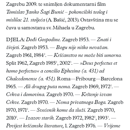
Zagrebu 2009. te snimljen dokumentarni film
Tomislav Janko Šagi Bunić – pokoncilski teolog i
mislilac 21. stoljeća
(A. Bašić, 2013). Ostavština mu se
čuva u samostanu sv. Mihaela u Zagrebu.
DJELA:
Dođi Gospodine.
Zagreb 1953. —
Znati i
živjeti.
Zagreb 1953. —
Bogu nije nitko nevažan.
Zagreb 1961, 1984². —
Kršćanstvo ne može biti umorno.
Split 1962, Zagreb 1985², 2002³. —
»Deus perfectus et
homo perfectus« a concilio Ephesino (a. 431) ad
Chalcedonense (a. 451).
Roma—Fribourg—Barcelona
1965. —
Ali drugog puta nema.
Zagreb 1969, 1972². —
Crkva i domovina.
Zagreb 1970. —
Krštenje izvan
Crkve.
Zagreb 1970. —
Nema privatnoga Boga.
Zagreb
1970, 1971². —
Svećenik kome da služi.
Zagreb 1970,
2010². —
Izazov starih.
Zagreb 1972, 1982², 1993³. —
Povijest kršćanske literature,
1. Zagreb 1976. —
Vrijeme