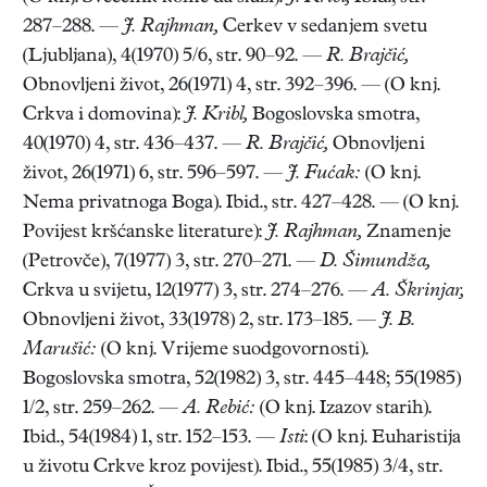
287–288. —
J. Rajhman,
Cerkev v sedanjem svetu
(Ljubljana), 4(1970) 5/6, str. 90–92. —
R. Brajčić,
Obnovljeni život, 26(1971) 4, str. 392–396. — (O knj.
Crkva i domovina):
J. Kribl,
Bogoslovska smotra,
40(1970) 4, str. 436–437. —
R. Brajčić,
Obnovljeni
život, 26(1971) 6, str. 596–597. —
J. Fućak:
(O knj.
Nema privatnoga Boga). Ibid., str. 427–428. — (O knj.
Povijest kršćanske literature):
J. Rajhman,
Znamenje
(Petrovče), 7(1977) 3, str. 270–271. —
D. Šimundža,
Crkva u svijetu, 12(1977) 3, str. 274–276. —
A. Škrinjar,
Obnovljeni život, 33(1978) 2, str. 173–185. —
J. B.
Marušić:
(O knj. Vrijeme suodgovornosti).
Bogoslovska smotra, 52(1982) 3, str. 445–448; 55(1985)
1/2, str. 259–262. —
A. Rebić:
(O knj. Izazov starih).
Ibid., 54(1984) 1, str. 152–153. —
Isti
: (O knj. Euharistija
u životu Crkve kroz povijest). Ibid., 55(1985) 3/4, str.