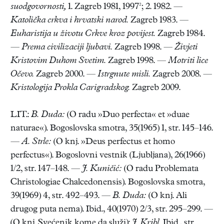
suodgovornosti,
1. Zagreb 1981, 1997²; 2. 1982. —
Katolička crkva i hrvatski narod.
Zagreb 1983. —
Euharistija u životu Crkve kroz povijest.
Zagreb 1984.
—
Prema civilizaciji ljubavi.
Zagreb 1998. —
Živjeti
Kristovim Duhom Svetim.
Zagreb 1998. —
Motriti lice
Očevo.
Zagreb 2000. —
Istrgnute misli.
Zagreb 2008. —
Kristologija Prokla Carigradskog.
Zagreb 2009.
LIT.:
B. Duda:
(O radu »Duo perfecta« et »duae
naturae«). Bogoslovska smotra, 35(1965) 1, str. 145–146.
—
A. Strle:
(O knj. »Deus perfectus et homo
perfectus«). Bogoslovni vestnik (Ljubljana), 26(1966)
1/2, str. 147–148. —
J. Kuničić:
(O radu Problemata
Christologiae Chalcedonensis). Bogoslovska smotra,
39(1969) 4, str. 492–493. —
B. Duda:
(O knj. Ali
drugog puta nema). Ibid., 40(1970) 2/3, str. 295–299. —
(O knj. Svećenik kome da služi):
J. Kribl,
Ibid., str.