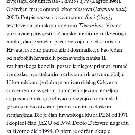
izvještaja, dokumenata«
Misao i djelo
(Zagreb 1961).
Objavljen mu je omanji izbor tekstova (
Istrgnute misli,
2008). Potpisivao se i prezimenom
Šagi (Šagij),
tekstove na latinskom imenom
Thomislaus.
Vrstan
poznavatelj povijesti kršćanske literature i crkvenoga
nauka, dao je snažan pečat razvoju teološke misli u
Hrvata, osobito patrologije i dogmatike, a kao jedan
od najboljih hrvatskih poznavatelja nauka II.
vatikanskoga koncila, postao je njegov priznati tumač
i pregalac u pretakanju u crkvenu i društvenu zbilju.
U koncilskom je duhu promicao dijalog Crkve sa
suvremenim svijetom, tumačeći njezina temeljna
stajališta i nauk, sudjelovao u razvoju ekumenskih
gibanja te bio otvoren prema novim teološkim
strujanjima. Bio je član hrvatskoga kluba PEN od 1971.
i dopisni član JAZU od 1979. Dobio Državnu nagradu
za životno djelo 1994. O njem je održan skup u