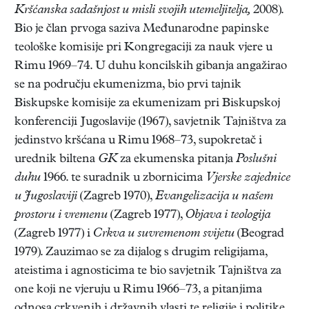
Kršćanska sadašnjost u misli svojih utemeljitelja,
2008).
Bio je član prvoga saziva Međunarodne papinske
teološke komisije pri Kongregaciji za nauk vjere u
Rimu 1969–74. U duhu koncilskih gibanja angažirao
se na području ekumenizma, bio prvi tajnik
Biskupske komisije za ekumenizam pri Biskupskoj
konferenciji Jugoslavije (1967), savjetnik Tajništva za
jedinstvo kršćana u Rimu 1968–73, supokretač i
urednik biltena
GK
za ekumenska pitanja
Poslušni
duhu
1966. te suradnik u zbornicima
Vjerske zajednice
u Jugoslaviji
(Zagreb 1970),
Evangelizacija u našem
prostoru i vremenu
(Zagreb 1977),
Objava i teologija
(Zagreb 1977) i
Crkva u suvremenom svijetu
(Beograd
1979). Zauzimao se za dijalog s drugim religijama,
ateistima i agnosticima te bio savjetnik Tajništva za
one koji ne vjeruju u Rimu 1966–73, a pitanjima
odnosa crkvenih i državnih vlasti te religije i politike