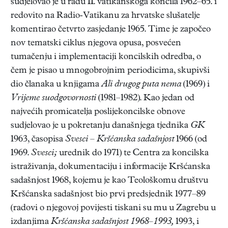
sudjelovao je u radu II. vatikanskoga koncila 1962–65. i
redovito na Radio-Vatikanu za hrvatske slušatelje
komentirao četvrto zasjedanje 1965. Time je započeo
nov tematski ciklus njegova opusa, posvećen
tumačenju i implementaciji koncilskih odredba, o
čem je pisao u mnogobrojnim periodicima, skupivši
dio članaka u knjigama
Ali drugog puta nema
(1969) i
Vrijeme suodgovornosti
(1981–1982). Kao jedan od
najvećih promicatelja poslijekoncilske obnove
sudjelovao je u pokretanju današnjega tjednika
GK
1963, časopisa
Svesci – Kršćanska sadašnjost
1966 (od
1969.
Svesci;
urednik do 1971) te Centra za koncilska
istraživanja, dokumentaciju i informacije Kršćanska
sadašnjost 1968, kojemu je kao Teološkomu društvu
Kršćanska sadašnjost bio prvi predsjednik 1977–89
(radovi o njegovoj povijesti tiskani su mu u Zagrebu u
izdanjima
Kršćanska sadašnjost 1968–1993,
1993, i