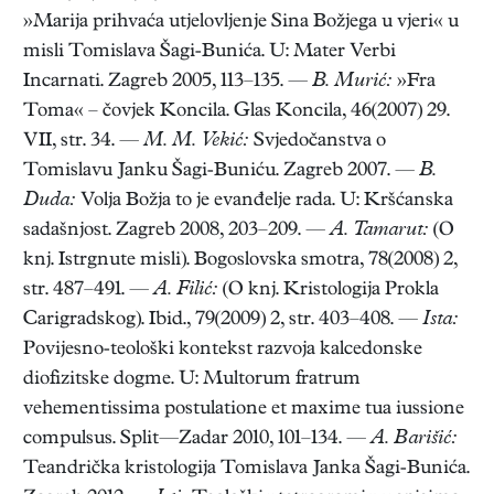
»Marija prihvaća utjelovljenje Sina Božjega u vjeri« u
misli Tomislava Šagi-Bunića. U: Mater Verbi
Incarnati. Zagreb 2005, 113–135. —
B. Murić:
»Fra
Toma« – čovjek Koncila. Glas Koncila, 46(2007) 29.
VII, str. 34. —
M. M. Vekić:
Svjedočanstva o
Tomislavu Janku Šagi-Buniću. Zagreb 2007. —
B.
Duda:
Volja Božja to je evanđelje rada. U: Kršćanska
sadašnjost. Zagreb 2008, 203–209. —
A. Tamarut:
(O
knj. Istrgnute misli). Bogoslovska smotra, 78(2008) 2,
str. 487–491. —
A. Filić:
(O knj. Kristologija Prokla
Carigradskog). Ibid., 79(2009) 2, str. 403–408. —
Ista:
Povijesno-teološki kontekst razvoja kalcedonske
diofizitske dogme. U: Multorum fratrum
vehementissima postulatione et maxime tua iussione
compulsus. Split—Zadar 2010, 101–134. —
A. Barišić:
Teandrička kristologija Tomislava Janka Šagi-Bunića.