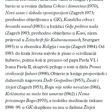
bavio se u svojim djelima
Crkva i domovina
(1970),
Novi ustav i sloboda vjeroispovijesti
(Zagreb 1973;
prethodno objavljivano u
GK
),
Katolička crkva i
hrvatski narod
(1983) i u knjižici
Gdje prebiva nada
(Zagreb 1993; prethodno objavljeno u
Kani,
njem.
prijevod u
Zeitschrift für Kulturaustausch,
Stuttgart
1993) te u zborniku
Religija i nacija
(Zagreb 1984). Od
1983. do kraja života najviše je pisao o »civilizaciji
ljubavi«, pojmu koji je preuzeo od papa Pavla VI. i
Ivana Pavla II, skupivši priloge o tom u djelu
Prema
civilizaciji ljubavi
(1998). Objavio je knjige propovijedi i
duhovnih nagovora
Dođi Gospodine
(1953),
Znati i
živjeti
(Zagreb 1953),
Bogu nije nitko nevažan
(1961),
Kršćanstvo ne može biti umorno
(1962) i
Nema
privatnoga Boga
(1970), a teološke meditacije tiskane
1998–99. u
GK
skupljene su mu u djelima
Živjeti