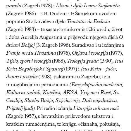
narodu
(Zagreb 1978) i
Misao i djelo Ivana Stojkovića
(Zagreb 1986) – s B. Dudom i F. Šanjekom uvodom
popratio Stojkovićevo djelo
Tractatus de Ecclesia
(Zagreb 1983) – te sastavio sinkronistički uvid u život
i doba Aurelija Augustina u prijevodu njegova djela
O
državi Božjoj
(3. Zagreb 1996). Surađivao i u izdanjima
Franjo među Hrvatima
(1976),
Objava i teologija
(1977),
Tijelo, sport i teologija
(1988),
Teologija grada
(1990),
Isus
Krist Bogočovjek i Spasitelj
(1997) i
Isus Krist – jučer,
danas i uvijeke
(1998), tiskanima u Zagrebu, te u
mnogobrojnim periodicima
(Encyclopaedia moderna,
Kulturni radnik, Katehist, AKSA, Vrijeme i Riječ, Sv.
Cecilija, Služba Božja, Svjedočenje, Duh zajedništva,
Prijatelj ljudi).
Priredio izdanje
Liturgija uskrsne noći
(Zagreb 1957), s hrvatskim prijevodom tekstova i
kratkim tumačenjima, te knjigu »članaka, pokušaja,