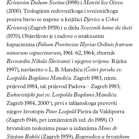
Kristovim Duhom Svetim
(1998) i
Motriti lice Očevo
(2000). Teologijom redovničkoga i svećeničkoga
poziva bavio se napose u knjižici
Djevice u Crkvi
Kristovoj
(Zagreb 1958) i u djelu
Svećenik kome da služi
(1970). Objavljivao je i radove o istaknutim
kapucinima (
Folium Provinciae Illyriae Ordinis fratrum
minorum capuccinorum,
1961–62, 1964; zbornik
Bernardin Nikola Škrivanić i njegovo vrijeme.
Rijeka
1997), navlastito o L. B. Mandiću (
Četiri poruke sv.
Leopolda Bogdana Mandića.
Zagreb 1983, njem.
prijevod 1984, tal. prijevod Padova—Zagreb 1983;
Euharistijski put sv. Leopolda Bogdana Mandića.
Zagreb 1984, 2000²), prvi s talijanskoga prevevši
njegov životopis
Pater Leopold
Pietra da Valdiporra
(Zagreb 1946, pet izmijenjenih izd. do 1988). O
hrvatskim teolozima pisao u izdanjima
Mons dr
Stjepan Bakšić
(Zagreb 1959),
Bogorodica u hrvatskom