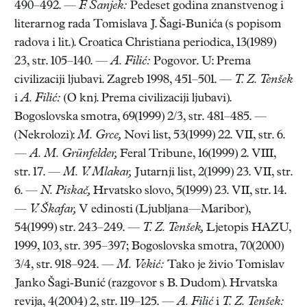
490–492. —
F. Šanjek:
Pedeset godina znanstvenog i
literarnog rada Tomislava J. Šagi-Bunića (s popisom
radova i lit.). Croatica Christiana periodica, 13(1989)
23, str. 105–140. —
A. Filić:
Pogovor. U: Prema
civilizaciji ljubavi. Zagreb 1998, 451–501. —
T. Z. Tenšek
i
A. Filić:
(O knj. Prema civilizaciji ljubavi).
Bogoslovska smotra, 69(1999) 2/3, str. 481–485. —
(Nekrolozi):
M. Grce,
Novi list, 53(1999) 22. VII, str. 6.
—
A. M. Grünfelder,
Feral Tribune, 16(1999) 2. VIII,
str. 17. —
M. V. Mlakar,
Jutarnji list, 2(1999) 23. VII, str.
6. —
N. Piskač,
Hrvatsko slovo, 5(1999) 23. VII, str. 14.
—
V. Škafar,
V edinosti (Ljubljana—Maribor),
54(1999) str. 243–249. —
T. Z. Tenšek,
Ljetopis HAZU,
1999, 103, str. 395–397; Bogoslovska smotra, 70(2000)
3/4, str. 918–924. —
M. Vekić:
Tako je živio Tomislav
Janko Šagi-Bunić (razgovor s B. Dudom). Hrvatska
revija, 4(2004) 2, str. 119–125. —
A. Filić
i
T. Z. Tenšek: