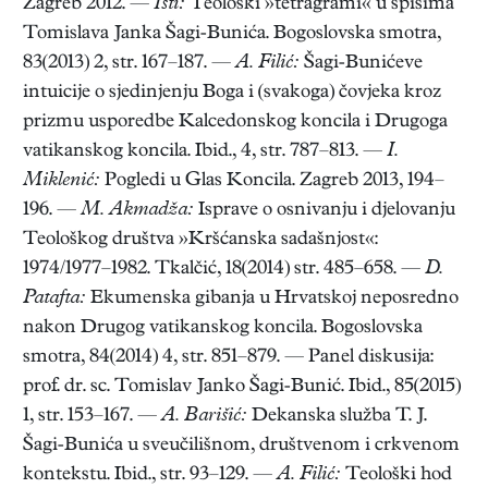
Zagreb 2012. —
Isti:
Teološki »tetragrami« u spisima
Tomislava Janka Šagi-Bunića. Bogoslovska smotra,
83(2013) 2, str. 167–187. —
A. Filić:
Šagi-Bunićeve
intuicije o sjedinjenju Boga i (svakoga) čovjeka kroz
prizmu usporedbe Kalcedonskog koncila i Drugoga
vatikanskog koncila. Ibid., 4, str. 787–813. —
I.
Miklenić:
Pogledi u Glas Koncila. Zagreb 2013, 194–
196. —
M. Akmadža:
Isprave o osnivanju i djelovanju
Teološkog društva »Kršćanska sadašnjost«:
1974/1977–1982. Tkalčić, 18(2014) str. 485–658. —
D.
Patafta:
Ekumenska gibanja u Hrvatskoj neposredno
nakon Drugog vatikanskog koncila. Bogoslovska
smotra, 84(2014) 4, str. 851–879. — Panel diskusija:
prof. dr. sc. Tomislav Janko Šagi-Bunić. Ibid., 85(2015)
1, str. 153–167. —
A. Barišić:
Dekanska služba T. J.
Šagi-Bunića u sveučilišnom, društvenom i crkvenom
kontekstu. Ibid., str. 93–129. —
A. Filić:
Teološki hod