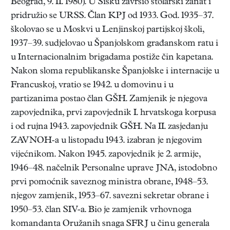
Beograd, 9. II. 1980). U Sisku završio stolarski zanat i
pridružio se URSS. Član KPJ od 1933. God. 1935–37.
školovao se u Moskvi u Lenjinskoj partijskoj školi,
1937–39. sudjelovao u Španjolskom građanskom ratu i
u Internacionalnim brigadama postiže čin kapetana.
Nakon sloma republikanske Španjolske i internacije u
Francuskoj, vratio se 1942. u domovinu i u
partizanima postao član GŠH. Zamjenik je njegova
zapovjednika, prvi zapovjednik I. hrvatskoga korpusa
i od rujna 1943. zapovjednik GŠH. Na II. zasjedanju
ZAVNOH-a u listopadu 1943. izabran je njegovim
vijećnikom. Nakon 1945. zapovjednik je 2. armije,
1946–48. načelnik Personalne uprave JNA, istodobno
prvi pomoćnik saveznog ministra obrane, 1948–53.
njegov zamjenik, 1953–67. savezni sekretar obrane i
1950–53. član SIV-a. Bio je zamjenik vrhovnoga
komandanta Oružanih snaga SFRJ u činu generala