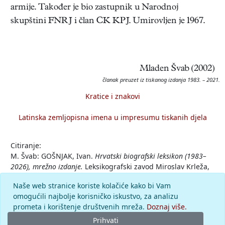
armije. Također je bio zastupnik u Narodnoj
skupštini FNRJ i član CK KPJ. Umirovljen je 1967.
Mladen Švab (2002)
članak preuzet iz tiskanog izdanja 1983. – 2021.
Kratice i znakovi
Latinska zemljopisna imena u impresumu tiskanih djela
Citiranje:
M. Švab: GOŠNJAK, Ivan.
Hrvatski biografski leksikon (1983–
2026), mrežno izdanje.
Leksikografski zavod Miroslav Krleža,
2026. Pristupljeno 8.8.2026. <https://hbl.lzmk.hr/clanak/10>.
Naše web stranice koriste kolačiće kako bi Vam
omogućili najbolje korisničko iskustvo, za analizu
Komentar
prometa i korištenje društvenih mreža.
Doznaj više.
Prihvati