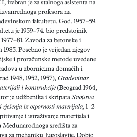
 izabran je za stalnoga asistenta na
a izvanrednoga profesora na
ađevinskom fakultetu. God. 1957–59.
tetu je 1959–74. bio predstojnik
 1977–81. Zavoda za betonske i
en 1985. Posebno je vrijedan njegov
orijske i proračunske metode uvedene
 radova u zbornicima domaćih i
ad 1948, 1952, 1957),
Građevinar
terijali i konstrukcije
(Beograd 1964,
tor je udžbenika i skripata
Svojstva
rješenja iz otpornosti materijala,
1–2
ivanje i istraživanje materijala i
a Međunarodnoga središta za
va za mehaniku Jugoslavije. Dobio