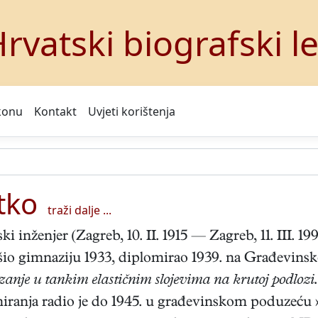
rvatski biografski l
konu
Kontakt
Uvjeti korištenja
tko
traži dalje ...
ki inženjer (Zagreb,
10. II. 1915 — Zagreb, 11. III. 
io gimnaziju 1933, diplomirao 1939. na Građevinsk
anje u tankim elastičnim slojevima na kru
toj podlozi.
ranja radio je do 1945. u građevinskom poduzeću »