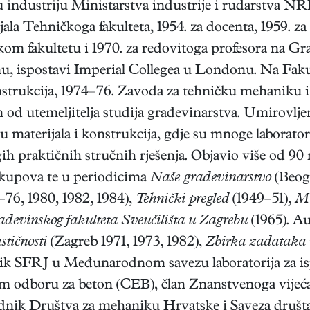
 industriju Ministarstva industrije i rudarstva NRH,
jala Tehničkoga fakulteta, 1954. za docenta, 1959. z
m fakultetu i 1970. za redovitoga profesora na Gr
, ispostavi Imperial Collegea u Londonu. Na Fakul
onstrukcija, 1974–76. Zavoda za tehničku mehaniku i
n od utemeljitelja studija građevinarstva. Umirovlj
ju materijala i konstrukcija, gdje su mnoge laborat
h praktičnih stručnih rješenja. Objavio više od 90
skupova te u periodicima
Naše građevinarstvo
(Beogr
5–76, 1980, 1982, 1984),
Tehnički pregled
(1949–51),
Ma
đevinskog fakulteta Sveučilišta u Zagrebu
(1965). Au
stičnosti
(Zagreb 1971, 1973, 1982),
Zbirka zadataka i 
ik SFRJ u Međunarodnom savezu laboratorija za ispit
m odboru za beton (CEB), član Znanstvenoga vijeć
dnik Društva za mehaniku Hrvatske i Saveza društa