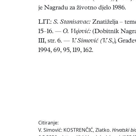
je Nagradu za životno djelo 1986.
LIT.:
S. Stanisavac:
Znatiželja – teme
15–16. —
O. Vujović:
(Dobitnik Nagrad
III, str. 6. —
V. Simović (V. S.),
Građevi
1994, 69, 95, 119, 162.
Citiranje:
V. Simović: KOSTRENČIĆ, Zlatko.
Hrvatski bi