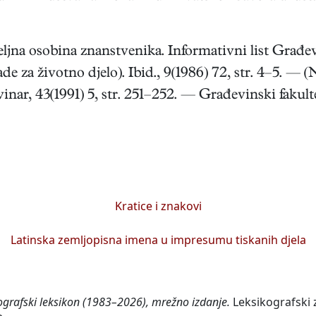
ljna osobina znanstvenika. Informativni list Građevi
e za životno djelo).
Ibid., 9(1986) 72, str. 4–5. — (N
nar, 43(1991) 5, str. 251–252. — Građevinski fakul
Kratice i znakovi
Latinska zemljopisna imena u impresumu tiskanih djela
ografski leksikon (1983–2026), mrežno izdanje.
Leksikografski z