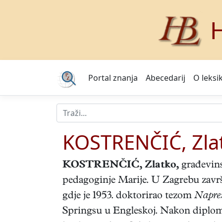
H
Portal znanja
Abecedarij
O leksi
KOSTRENČIĆ, Zla
KOSTRENČIĆ, Zlatko
,
građevins
pedagoginje Marije. U Zagrebu završ
gdje je 1953. doktorirao tezom
Naprez
Springsu u Engleskoj. Nakon diplomi