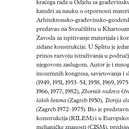
kraćega rada u Odjelu za građevinsku
katedri za nauku o otpornosti materi
Arhitektonsko-građevinsko-geodetsko
predavao na Sveučilištu u Khartoumu
Zavoda za ispitivanje materijala i k
zidane konstrukcije. U Splitu je jeda
prinos razvoju istraživanja u područ
njegovom zaslugom. Autor je i mnogi
inozemnih kongresa, savjetovanja i 
(1949, 1951, 1953–54, 1958, 1969, 197
1966, 1977, 1982),
Zbornik radova Gra
lakih betona
(Zagreb 1950),
Teorija ela
(Zagreb 1972–1975). Bio je predstavn
konstrukcija (RILEM) i u Europsko
mehaničke znanosti (CISM), predsje