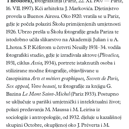
Théodora),
fotografkinja (Pariz, 22. XI. 1907 — Pariz,
16. VII. 1997). Kći arhitekta J. Markovića. Djetinjstvo
provela u Buenos Airesu. Oko 1920. vratila se u Pariz,
gdje je počela polaziti Školu primijenjenih umjetnosti
1926. Ubrzo prešla u Školu fotografije grada Pariza te
istodobno učila slikarstvo na Akademiji Julian i u A.
Lhotea. S P. Kéferom u četvrti Neuilly 1931–34. vodila
fotografski studio, gdje je izrađivala aktove (
Plivačica,
1931, ciklus
Assia,
1934), portrete istaknutih osoba i
stilizirane modne fotografije, objavljivane u
časopisima
Arts et métiers graphiques, Secrets de Paris,
Sex appeal, Votre beauté,
te fotografije za knjigu G.
Bazina
Le Mont Saint-Michel
(Pariz 1933). Postupno
se uključuje u pariški umjetnički i intelektualni život;
polazi predavanja M. Maussa i M. Leirisa iz
sociologije i antropologije, od 1932. djeluje u kazališnoj
skupini Octobre, okupljenoj oko J. Préverta i M.