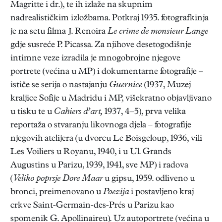
Magritte i dr.), te ih izlaže na skupnim
nadrealističkim izložbama. Potkraj 1935. fotografkinja
je na setu filma J. Renoira
Le crime de monsieur Lange
gdje susreće P. Picassa. Za njihove desetogodišnje
intimne veze izradila je mnogobrojne njegove
portrete (većina u MP) i dokumentarne fotografije –
ističe se serija o nastajanju
Guernice
(1937, Muzej
kraljice Sofije u Madridu i MP, višekratno objavljivano
u tisku te u
Cahiers d’art,
1937, 4–5), prva velika
reportaža o stvaranju likovnoga djela – fotografije
njegovih atelijera (u dvorcu Le Boisgeloup, 1936, vili
Les Voiliers u Royanu, 1940, i u Ul. Grands
Augustins u Parizu, 1939, 1941, sve MP) i radova
(
Veliko poprsje Dore Maar
u gipsu, 1959. odliveno u
bronci, preimenovano u
Poezija
i postavljeno kraj
crkve Saint-Germain-des-Prés u Parizu kao
spomenik G. Apollinaireu). Uz autoportrete (većina u