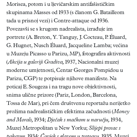
Morisea, potom i u ljevičarskim antifašističkim
skupinama Masses od 1933 (s članom G. Batailleom
tada u prisnoj vezi) i Contre-attaque od 1936.
Povezavši se s krugom nadrealista, izrađuje im
portrete (A. Breton, Y. Tanguy, J. Cocteau, P. Éluard,
G. Hugnet, Nusch Éluard, Jacqueline Lamba; većina
u Muzeju Picasso u Parizu, MP), fotografira aktivnosti
(
Akcija u galeriji Gradiva,
1937, Nacionalni muzej
moderne umjetnosti, Centar Georges Pompidou u
Parizu, CGP) te potpisuje njihove manifeste. Na
poticaj E. Sougeza i na tragu nove objektivnosti,
snima ulične prizore (Pariz, London, Barcelona,
Tossa de Mar), pri čem društvenu reportažu nerijetko
prožima nadrealističkim efektima začudnosti (
Money
and Morals,
1934;
Dječak s mačkom u naručju,
1934,
Muzej Metropolitan u New Yorku;
Slijepi prosac s
paketom,
1934;
Čovjek s glavom u trotoaru,
1935, Muzej