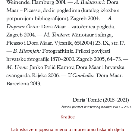
Weinende. Hamburg 2001. —
A. Baldassari:
Dora
Maar – Picasso, dodir pogledima (katalog izložbe s
potpunijom bibliografijom). Zagreb 2004. —
A.
Dujovne Ortiz:
Dora Maar – zatočenica pogleda.
Zagreb 2004. —
M. Tenžera:
Minotaur i sfinga,
Picasso i Dora Maar. Vjesnik, 65(2004) 23. IX, str. 17.
—
B. Hlevnjak:
Fotografkinje. Prilozi povijesti
hrvatske fotografije 1870–2000. Zagreb 2005, 64–73. —
M. Urem:
Janko Polić Kamov, Dora Maar i hrvatska
avangarda. Rijeka 2006. —
V. Combalía:
Dora Maar.
Barcelona 2013.
Darja Tomić (2018–2021)
članak preuzet iz tiskanog izdanja 1983. – 2021.
Kratice
Latinska zemljopisna imena u impresumu tiskanih djela