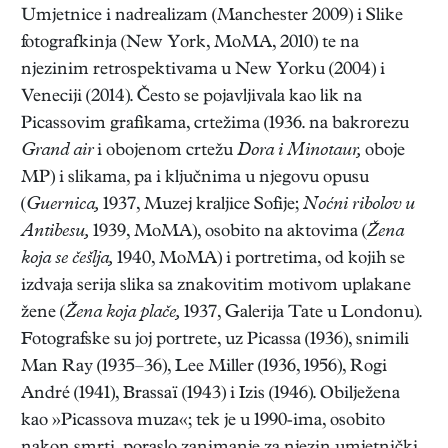
Umjetnice i nadrealizam (Manchester 2009) i Slike
fotografkinja (New York, MoMA, 2010) te na
njezinim retrospektivama u New Yorku (2004) i
Veneciji (2014). Često se pojavljivala kao lik na
Picassovim grafikama, crtežima (1936. na bakrorezu
Grand air
i obojenom crtežu
Dora i Minotaur
,
oboje
MP) i slikama, pa i ključnima u njegovu opusu
(
Guernica,
1937, Muzej kraljice Sofije;
Noćni ribolov u
Antibesu,
1939, MoMA), osobito na aktovima (
Žena
koja se češlja,
1940, MoMA) i portretima, od kojih se
izdvaja serija slika sa znakovitim motivom uplakane
žene (
Žena koja plače,
1937, Galerija Tate u Londonu).
Fotografske su joj portrete, uz Picassa (1936), snimili
Man Ray (1935–36), Lee Miller (1936, 1956), Rogi
André (1941), Brassaï (1943) i Izis (1946). Obilježena
kao »Picassova muza«; tek je u 1990-ima, osobito