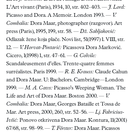
L’Art vivant (Paris), 1934, 10, str. 402–403. —
J. Lord:
Picasso and Dora. A Memoir. London 1993. —
V.
Combalía:
Dora Maar, photographer (razgovor). Art
press (Paris), 1995, 199, str. 58. —
Dž. Sabljaković:
Odlazak žene koja plače. Novi list, 51(1997) 1. VIII, str.
12. —
V. Horvat-Pintarić:
Picassova Dora Marković.
Cicero, 1(1998) 1, str. 47–61. —
G. Colvile:
Scandaleusement d’elles. Trente-quatre femmes
surréalistes. Paris 1999. —
R. E. Krauss:
Claude Cahun
and Dora Maar. U: Bachelors. Cambridge—London
1999. —
M. A. Caws:
Picasso’s Weeping Woman. The
Life and Art of Dora Maar. Boston 2000. —
V.
Combalía:
Dora Maar, Georges Bataille et Tossa de
Mar. Art press, 2000, 260, str. 52–56. —
Lj. Fabricius-
Ivšić:
Ponovo otkrivena Dora Maar. Kontura, 11(2001)
67/68, str. 98–99. —
T. Förster:
Dora Maar. Picassos