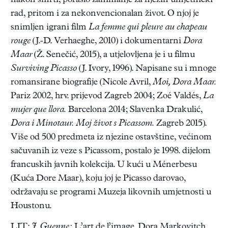
nakon smrti, poraslo zanimanje za njezin umjetnički
rad, pritom i za nekonvencionalan život. O njoj je
snimljen igrani film
La femme qui pleure au chapeau
rouge
(J.-D. Verhaeghe, 2010) i dokumentarni
Dora
Maar
(Ž. Senečić, 2015), a utjelovljena je i u filmu
Surviving Picasso
(J. Ivory, 1996). Napisane su i mnoge
romansirane biografije (Nicole Avril,
Moi, Dora Maar.
Pariz 2002, hrv. prijevod Zagreb 2004; Zoé Valdés,
La
mujer que llora.
Barcelona 2014; Slavenka Drakulić,
Dora i Minotaur. Moj život s Picassom.
Zagreb 2015).
Više od 500 predmeta iz njezine ostavštine, većinom
sačuvanih iz veze s Picassom, postalo je 1998. dijelom
francuskih javnih kolekcija. U kući u Ménerbesu
(Kuća Dore Maar), koju joj je Picasso darovao,
održavaju se programi Muzeja likovnih umjetnosti u
Houstonu.
LIT.:
J. Guenne:
L’art de l’image. Dora Markovitch.