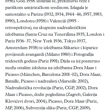
1956). God. 1958. izolirala se, prekinuvši veze s
pariškom umjetničkom sredinom. Izlagala je
samostalno u Parizu (1932, 1934, 1944–46, 1957, 1983,
1990), Londonu (1958) i Valenciji (1995 –
retrospektiva), na skupnim nadrealističkim
izložbama (Santa Cruz na Tenerifima 1935, London i
Pariz 1936–37, New York 1936, Tokyo 1937,
Amsterdam 1938) te izložbama Slikarice i kiparice
povijesnih avangardi (Milano 1980) i Fotografija
tridesetih godina (Pariz 1991). Djela su joj posmrtno
među ostalim izložena na izložbama Dora Maar i
Picasso (München, Barcelona 2001–02), Dora Maar,
Bataille, Picasso i nadrealisti (Marseille 2002),
Nadrealistička revolucija (Pariz, CGP, 2002), Dora
Maar i Picasso, dodir pogledima (Zagreb, Galerija
Klovićevi dvori, 2004), Picasso, Dora Maar (Pariz,
MP, 2006), Subverzija slika (Pariz, CGP, 2009),