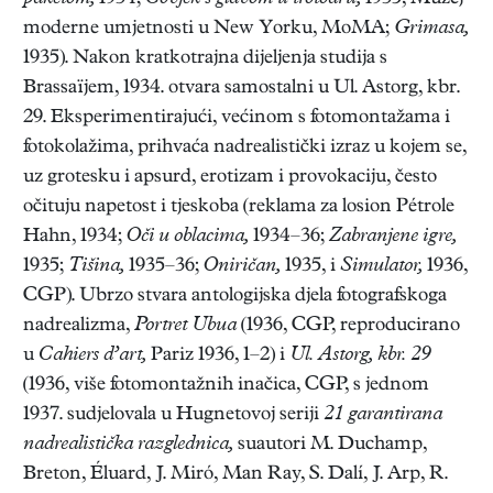
moderne umjetnosti u New Yorku, MoMA;
Grimasa,
1935). Nakon kratkotrajna dijeljenja studija s
Brassaïjem, 1934. otvara samostalni u Ul. Astorg, kbr.
29. Eksperimentirajući, većinom s fotomontažama i
fotokolažima, prihvaća nadrealistički izraz u kojem se,
uz grotesku i apsurd, erotizam i provokaciju, često
očituju napetost i tjeskoba (reklama za losion Pétrole
Hahn, 1934;
Oči u oblacima,
1934–36;
Zabranjene igre,
1935;
Tišina,
1935–36;
Oniričan,
1935, i
Simulator,
1936,
CGP). Ubrzo stvara antologijska djela fotografskoga
nadrealizma,
Portret Ubua
(1936, CGP, reproducirano
u
Cahiers d’art,
Pariz 1936, 1–2) i
Ul. Astorg, kbr. 29
(1936, više fotomontažnih inačica, CGP, s jednom
1937. sudjelovala u Hugnetovoj seriji
21 garantirana
nadrealistička razglednica,
suautori M. Duchamp,
Breton, Éluard, J. Miró, Man Ray, S. Dalí, J. Arp, R.