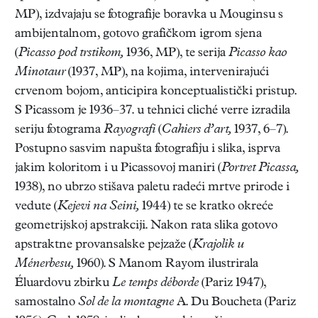
MP), izdvajaju se fotografije boravka u Mouginsu s
ambijentalnom, gotovo grafičkom igrom sjena
(
Picasso pod trstikom,
1936, MP), te serija
Picasso kao
Minotaur
(1937, MP), na kojima, intervenirajući
crvenom bojom, anticipira konceptualistički pristup.
S Picassom je 1936–37. u tehnici cliché verre izradila
seriju fotograma
Rayografi
(
Cahiers d’art,
1937, 6–7).
Postupno sasvim napušta fotografiju i slika, isprva
jakim koloritom i u Picassovoj maniri (
Portret Picassa,
1938), no ubrzo stišava paletu radeći mrtve prirode i
vedute (
Kejevi na Seini,
1944) te se kratko okreće
geometrijskoj apstrakciji. Nakon rata slika gotovo
apstraktne provansalske pejzaže (
Krajolik u
Ménerbesu,
1960). S Manom Rayom ilustrirala
Éluardovu zbirku
Le temps déborde
(Pariz 1947),
samostalno
Sol de la montagne
A. Du Boucheta (Pariz