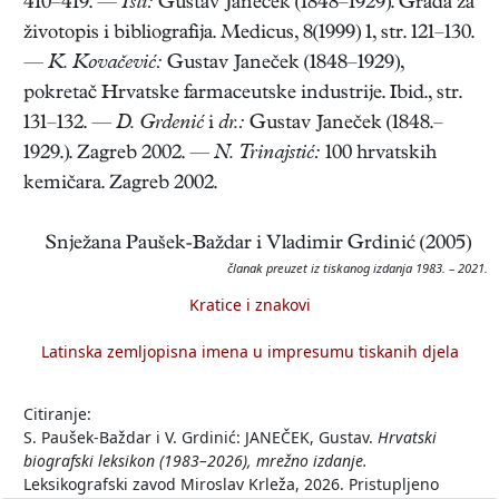
410–419. —
Isti:
Gustav Janeček (1848–1929). Građa za
životopis i bibliografija. Medicus, 8(1999) 1, str. 121–130.
—
K. Kovačević:
Gustav Janeček (1848–1929),
pokretač Hrvatske farmaceutske industrije. Ibid., str.
131–132. —
D. Grdenić
i
dr.:
Gustav Janeček (1848.–
1929.). Zagreb 2002. —
N. Trinajstić:
100 hrvatskih
kemičara. Zagreb 2002.
Snježana Paušek-Baždar i Vladimir Grdinić (2005)
članak preuzet iz tiskanog izdanja 1983. – 2021.
Kratice i znakovi
Latinska zemljopisna imena u impresumu tiskanih djela
Citiranje:
S. Paušek-Baždar i V. Grdinić: JANEČEK, Gustav.
Hrvatski
biografski leksikon (1983–2026), mrežno izdanje.
Leksikografski zavod Miroslav Krleža, 2026. Pristupljeno