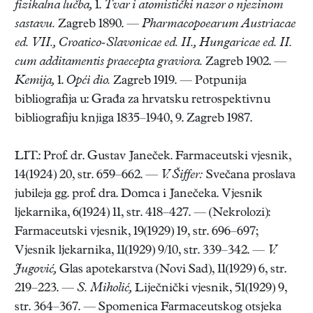
fizikalna lučba,
1.
Tvar i atomistički nazor o njezinom
sastavu.
Zagreb 1890. —
Pharmacopoearum Austriacae
ed. VII., Croatico-Slavonicae ed. II., Hungaricae ed. II.
cum additamentis praecepta graviora.
Zagreb 1902. —
Kemija,
1.
Opći dio.
Zagreb 1919. — Potpunija
bibliografija u: Građa za hrvatsku retrospektivnu
bibliografiju knjiga 1835–1940, 9. Zagreb 1987.
LIT.: Prof. dr. Gustav Janeček. Farmaceutski vjesnik,
14(1924) 20, str. 659–662. —
V. Šiffer:
Svečana proslava
jubileja gg. prof. dra. Domca i Janečeka. Vjesnik
ljekarnika, 6(1924) 11, str. 418–427. — (Nekrolozi):
Farmaceutski vjesnik, 19(1929) 19, str. 696–697;
Vjesnik ljekarnika, 11(1929) 9/10, str. 339–342. —
V.
Jugović,
Glas apotekarstva (Novi Sad), 11(1929) 6, str.
219–223. —
S. Miholić,
Liječnički vjesnik, 51(1929) 9,
str. 364–367. — Spomenica Farmaceutskog otsjeka