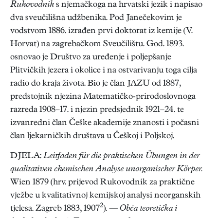
Rukovodnik
s njemačkoga na hrvatski jezik i napisao
dva sveučilišna udžbenika. Pod Janečekovim je
vodstvom 1886. izrađen prvi doktorat iz kemije (V.
Horvat) na zagrebačkom Sveučilištu. God. 1893.
osnovao je Društvo za uređenje i poljepšanje
Plitvičkih jezera i okolice i na ostvarivanju toga cilja
radio do kraja života. Bio je član JAZU od 1887,
predstojnik njezina Matematičko-prirodoslovnoga
razreda 1908–17. i njezin predsjednik 1921–24. te
izvanredni član Češke akademije znanosti i počasni
član ljekarničkih društava u Češkoj i Poljskoj.
DJELA:
Leitfaden für die praktischen Übungen in der
qualitativen chemischen Analyse unorganischer Körper.
Wien 1879 (hrv. prijevod Rukovodnik za praktične
vježbe u kvalitativnoj kemijskoj analysi neorganskih
2
tjelesa. Zagreb 1883, 1907
). —
Obća teoretička i