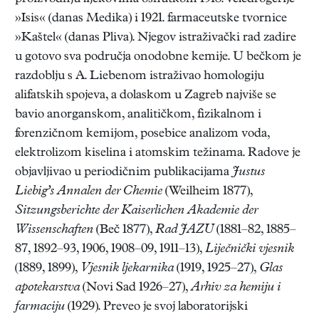
»Isis« (danas Medika) i 1921. farmaceutske tvornice
»Kaštel« (danas Pliva). Njegov istraživački rad zadire
u gotovo sva područja onodobne kemije. U bečkom je
razdoblju s A. Liebenom istraživao homologiju
alifatskih spojeva, a dolaskom u Zagreb najviše se
bavio anorganskom, analitičkom, fizikalnom i
forenzičnom kemijom, posebice analizom voda,
elektrolizom kiselina i atomskim težinama. Radove je
objavljivao u periodičnim publikacijama
Justus
Liebig’s Annalen der Chemie
(Weilheim 1877),
Sitzungsberichte der Kaiserlichen Akademie der
Wissenschaften
(Beč 1877),
Rad JAZU
(1881–82, 1885–
87, 1892–93, 1906, 1908–09, 1911–13),
Liječnički vjesnik
(1889, 1899),
Vjesnik ljekarnika
(1919, 1925–27),
Glas
apotekarstva
(Novi Sad 1926–27),
Arhiv za hemiju i
farmaciju
(1929). Preveo je svoj laboratorijski