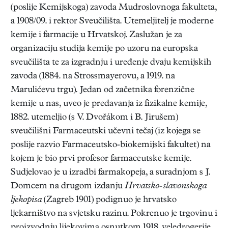
(poslije Kemijskoga) zavoda Mudroslovnoga fakulteta,
a 1908/09. i rektor Sveučilišta. Utemeljitelj je moderne
kemije i farmacije u Hrvatskoj. Zaslužan je za
organizaciju studija kemije po uzoru na europska
sveučilišta te za izgradnju i uređenje dvaju kemijskih
zavoda (1884. na Strossmayerovu, a 1919. na
Marulićevu trgu). Jedan od začetnika forenzične
kemije u nas, uveo je predavanja iz fizikalne kemije,
1882. utemeljio (s V. Dvořákom i B. Jirušem)
sveučilišni Farmaceutski učevni tečaj (iz kojega se
poslije razvio Farmaceutsko-biokemijski fakultet) na
kojem je bio prvi profesor farmaceutske kemije.
Sudjelovao je u izradbi farmakopeja, a suradnjom s J.
Domcem na drugom izdanju
Hrvatsko-slavonskoga
ljekopisa
(Zagreb 1901) podignuo je hrvatsko
ljekarništvo na svjetsku razinu. Pokrenuo je trgovinu i
proizvodnju lijekovima osnutkom 1918. veledrogerije