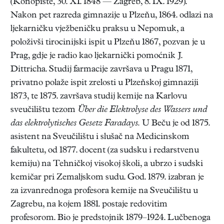
(Konopiště, 30. XI. 1848 — Zagreb, 8. IX. 1929).
Nakon pet razreda gimnazije u Plzeňu, 1864. odlazi na
ljekarničku vježbeničku praksu u Nepomuk, a
položivši tirocinijski ispit u Plzeňu 1867, pozvan je u
Prag, gdje je radio kao ljekarnički pomoćnik J.
Dittricha. Studij farmacije završava u Pragu 1871,
privatno polaže ispit zrelosti u Plzeňskoj gimnaziji
1873, te 1875. završava studij kemije na Karlovu
sveučilištu tezom
Über die Elektrolyse des Wassers und
das elektrolytisches Gesetz Faradays.
U Beču je od 1875.
asistent na Sveučilištu i slušač na Medicinskom
fakultetu, od 1877. docent (za sudsku i redarstvenu
kemiju) na Tehničkoj visokoj školi, a ubrzo i sudski
kemičar pri Zemaljskom sudu. God. 1879. izabran je
za izvanrednoga profesora kemije na Sveučilištu u
Zagrebu, na kojem 1881. postaje redovitim
profesorom. Bio je predstojnik 1879–1924. Lučbenoga