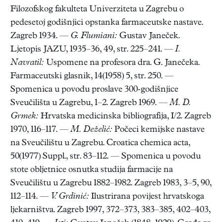
Filozofskog fakulteta Univerziteta u Zagrebu o
pedesetoj godišnjici opstanka farmaceutske nastave.
Zagreb 1934. —
G. Flumiani:
Gustav Janeček.
Ljetopis JAZU, 1935–36, 49, str. 225–241. —
I.
Navratil:
Uspomene na profesora dra. G. Janečeka.
Farmaceutski glasnik, 14(1958) 5, str. 250. —
Spomenica u povodu proslave 300-godišnjice
Sveučilišta u Zagrebu, 1–2. Zagreb 1969. —
M. D.
Grmek:
Hrvatska medicinska bibliografija, I/2. Zagreb
1970, 116–117. —
M. Deželić:
Počeci kemijske nastave
na Sveučilištu u Zagrebu. Croatica chemica acta,
50(1977) Suppl., str. 83–112. — Spomenica u povodu
stote obljetnice osnutka studija farmacije na
Sveučilištu u Zagrebu 1882–1982. Zagreb 1983, 3–5, 90,
112–114. —
V. Grdinić:
Ilustrirana povijest hrvatskoga
ljekarništva. Zagreb 1997, 372–373, 383–385, 402–403,