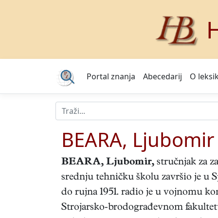
H
Portal znanja
Abecedarij
O leksi
BEARA, Ljubomir
BEARA, Ljubomir
,
stručnjak za za
srednju tehničku školu završio je u Sp
do rujna 1951. radio je u vojnomu ko
Strojarsko-brodograđevnom fakultetu