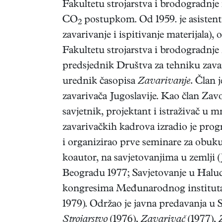
Fakultetu strojarstva i brodogradnje
CO
postupkom. Od 1959. je asistent
2
zavarivanje i ispitivanje materijala),
Fakultetu strojarstva i brodogradnje 
predsjednik Društva za tehniku zava
urednik časopisa
Zavarivanje.
Član j
zavarivača Jugoslavije. Kao član Zavo
savjetnik, projektant i istraživač 
zavarivačkih kadrova izradio je prog
i organizirao prve seminare za obuku.
koautor, na savjetovanjima u zemlji
Beogradu 1977; Savjetovanje u Halu
kongresima Međunarodnog instituta
1979). Održao je javna predavanja u S
Strojarstvo
(1976),
Zavarivač
(1977),