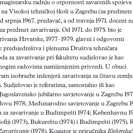
 magistarsku radnju o otpornosti zavarenih spojeva
 na Visokoj tehničkoj školi u Zagrebu (za predmete
 od srpnja 1967. predavač, a od travnja 1971. docent n
za predmet zavarivanje. Od 1971. do 1975. bio je
rivanja Hrvatske, 1977–1979. glavni i odgovorni
e predsjedništva i plenuma Društva tehničara
da za zavarivanje pri fakultetu sudjelovao je kao
u mnogim radovima namijenjenim privredi. U obuci
ram izobrazbe inženjerâ zavarivanja za čitavu zemlj
 Sudjelovao je referatima, samostalno ili kao
 (Jugoslavensko jubilarno savjetovanje u Zagrebu 1
dovu 1978; Međunarodno savjetovanje u Zagrebu 197
 za zavarivanje u Budimpešti 1974; Københavnu 19
ofiji (1973), Bukureštu (1974) i Budimpešti (1975).
Zavarivanje
(1978). Koautor je priručnika
Elektrolu