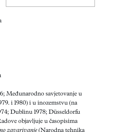
a
u
976; Međunarodno savjetovanje u
9. i 1980) i u inozemstvu (na
74; Dublinu 1978; Düsseldorfu
 Radove objavljuje u časopisima
čno zavarivanje
(Narodna tehnika