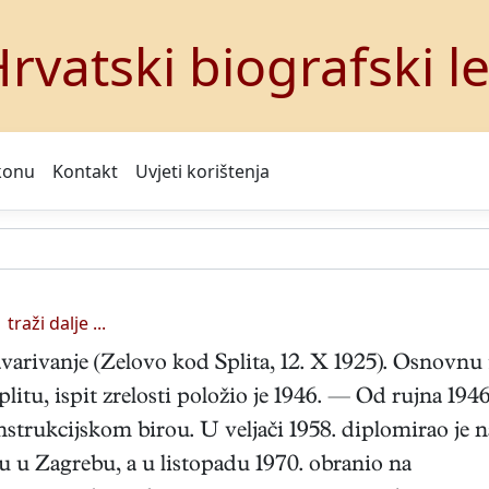
rvatski biografski l
konu
Kontakt
Uvjeti korištenja
traži dalje ...
varivanje (Zelovo kod Splita, 12. X 1925). Osnovnu 
litu, ispit zrelosti položio je 1946. — Od rujna 1946
nstrukcijskom birou. U veljači 1958. diplomirao je n
 u Zagrebu, a u listopadu 1970. obranio na