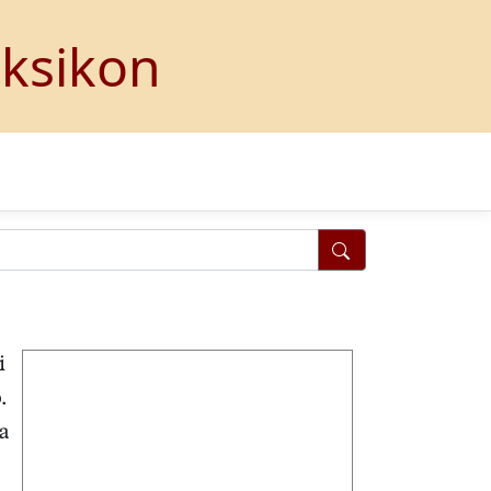
eksikon
i
.
a