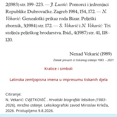
2(1983) str. 199–223. —
J. Luetić:
Pomorci i jedrenjaci
Republike Dubrovačke. Zagreb 1984, 154, 172. —
N.
Vekarić:
Genealoški prikaz roda Bizar. Pelješki
zbornik, 3(1984) str. 172. —
S. Vekarić
i
N. Vekarić:
Tri
stoljeća pelješkog brodarstva. Ibid., 4(1987) str. 41, 118–
120.
Nenad Vekarić (1989)
članak preuzet iz tiskanog izdanja 1983. – 2021.
Kratice i simboli
Latinska zemljopisna imena u impresumu tiskanih djela
Citiranje:
N. Vekarić: CVJETKOVIĆ .
Hrvatski biografski leksikon (1983–
2026), mrežno izdanje.
Leksikografski zavod Miroslav Krleža,
2026. Pristupljeno 9.8.2026.
<https://hbl.lzmk.hr/clanak/3862>.