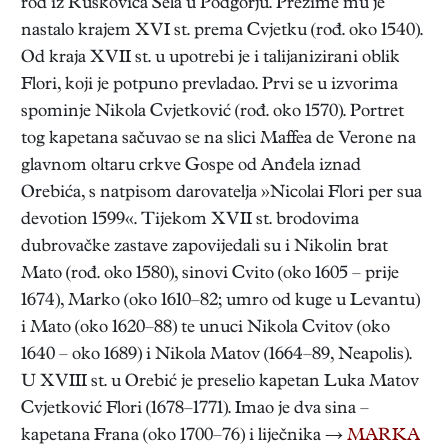
rod iz Ruskovića Sela u Podgorju. Prezime mu je
nastalo krajem XVI st. prema Cvjetku (rođ. oko 1540).
Od kraja XVII st. u upotrebi je i talijanizirani oblik
Flori, koji je potpuno prevladao. Prvi se u izvorima
spominje Nikola Cvjetković (rođ. oko 1570). Portret
tog kapetana sačuvao se na slici Maffea de Verone na
glavnom oltaru crkve Gospe od Anđela iznad
Orebića, s natpisom darovatelja »Nicolai Flori per sua
devotion 1599«. Tijekom XVII st. brodovima
dubrovačke zastave zapovijedali su i Nikolin brat
Mato (rođ. oko 1580), sinovi Cvito (oko 1605 – prije
1674), Marko (oko 1610–82; umro od kuge u Levantu)
i Mato (oko 1620–88) te unuci Nikola Cvitov (oko
1640 – oko 1689) i Nikola Matov (1664–89, Neapolis).
U XVIII st. u Orebić je preselio kapetan Luka Matov
Cvjetković Flori (1678–1771). Imao je dva sina –
kapetana Frana (oko 1700–76) i liječnika →
MARKA