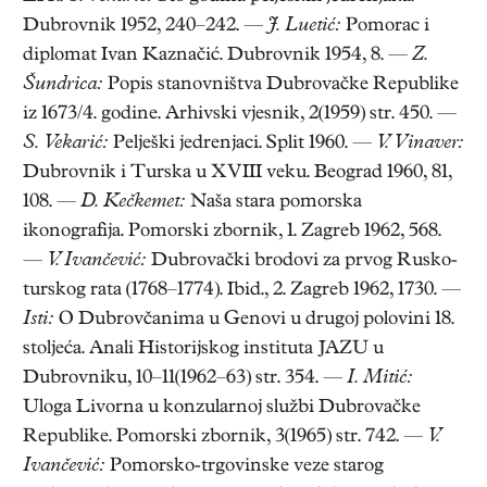
Dubrovnik 1952, 240–242. —
J. Luetić:
Pomorac i
diplomat Ivan Kaznačić. Dubrovnik 1954, 8. —
Z.
Šundrica:
Popis stanovništva Dubrovačke Republike
iz 1673/4. godine. Arhivski vjesnik, 2(1959) str. 450. —
S. Vekarić:
Pelješki jedrenjaci. Split 1960. —
V. Vinaver:
Dubrovnik i Turska u XVIII veku. Beograd 1960, 81,
108. —
D. Kečkemet:
Naša stara pomorska
ikonografija. Pomorski zbornik, 1. Zagreb 1962, 568.
—
V. Ivančević:
Dubrovački brodovi za prvog Rusko-
turskog rata (1768–1774). Ibid., 2. Zagreb 1962, 1730. —
Isti:
O Dubrovčanima u Genovi u drugoj polovini 18.
stoljeća. Anali Historijskog instituta JAZU u
Dubrovniku, 10–11(1962–63) str. 354. —
I. Mitić:
Uloga Livorna u konzularnoj službi Dubrovačke
Republike. Pomorski zbornik, 3(1965) str. 742. —
V.
Ivančević:
Pomorsko-trgovinske veze starog