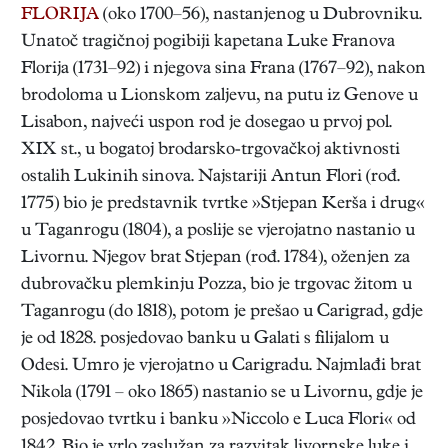
FLORIJA
(oko 1700–56), nastanjenog u Dubrovniku.
Unatoč tragičnoj pogibiji kapetana Luke Franova
Florija (1731–92) i njegova sina Frana (1767–92), nakon
brodoloma u Lionskom zaljevu, na putu iz Genove u
Lisabon, najveći uspon rod je dosegao u prvoj pol.
XIX st., u bogatoj brodarsko-trgovačkoj aktivnosti
ostalih Lukinih sinova. Najstariji Antun Flori (rođ.
1775) bio je predstavnik tvrtke »Stjepan Kerša i drug«
u Taganrogu (1804), a poslije se vjerojatno nastanio u
Livornu. Njegov brat Stjepan (rođ. 1784), oženjen za
dubrovačku plemkinju Pozza, bio je trgovac žitom u
Taganrogu (do 1818), potom je prešao u Carigrad, gdje
je od 1828. posjedovao banku u Galati s filijalom u
Odesi. Umro je vjerojatno u Carigradu. Najmlađi brat
Nikola (1791 – oko 1865) nastanio se u Livornu, gdje je
posjedovao tvrtku i banku »Niccolo e Luca Flori« od
1842. Bio je vrlo zaslužan za razvitak livornske luke i