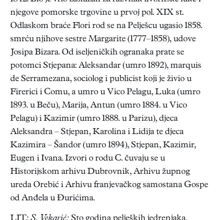
njegove pomorske trgovine u prvoj pol. XIX st.
Odlaskom braće Flori rod se na Pelješcu ugasio 1858.
smrću njihove sestre Margarite (1777–1858), udove
Josipa Bizara. Od iseljeničkih ogranaka prate se
potomci Stjepana: Aleksandar (umro 1892), marquis
de Serramezana, sociolog i publicist koji je živio u
Firerici i Comu, a umro u Vico Pelagu, Luka (umro
1893. u Beču), Marija, Antun (umro 1884. u Vico
Pelagu) i Kazimir (umro 1888. u Parizu), djeca
Aleksandra – Stjepan, Karolina i Lidija te djeca
Kazimira – Šandor (umro 1894), Stjepan, Kazimir,
Eugen i Ivana. Izvori o rodu C. čuvaju se u
Historijskom arhivu Dubrovnik, Arhivu župnog
ureda Orebić i Arhivu franjevačkog samostana Gospe
od Anđela u Đurićima.
LIT.:
S. Vekarić:
Sto godina peljeških jedrenjaka.