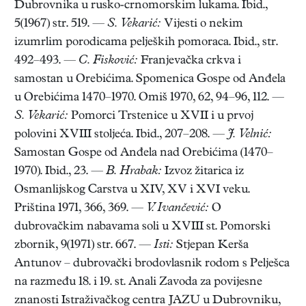
Dubrovnika u rusko-crnomorskim lukama. Ibid.,
5(1967) str. 519. —
S. Vekarić:
Vijesti o nekim
izumrlim porodicama peljeških pomoraca. Ibid., str.
492–493. —
C. Fisković:
Franjevačka crkva i
samostan u Orebićima. Spomenica Gospe od Anđela
u Orebićima 1470–1970. Omiš 1970, 62, 94–96, 112. —
S. Vekarić:
Pomorci Trstenice u XVII i u prvoj
polovini XVIII stoljeća. Ibid., 207–208. —
J. Velnić:
Samostan Gospe od Anđela nad Orebićima (1470–
1970). Ibid., 23. —
B. Hrabak:
Izvoz žitarica iz
Osmanlijskog Carstva u XIV, XV i XVI veku.
Priština 1971, 366, 369. —
V. Ivančević:
O
dubrovačkim nabavama soli u XVIII st. Pomorski
zbornik, 9(1971) str. 667. —
Isti:
Stjepan Kerša
Antunov – dubrovački brodovlasnik rodom s Pelješca
na razmeđu 18. i 19. st. Anali Zavoda za povijesne
znanosti Istraživačkog centra JAZU u Dubrovniku,