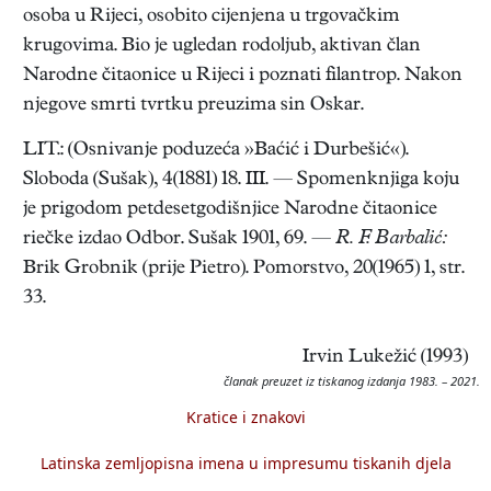
osoba u Rijeci, osobito cijenjena u trgovačkim
krugovima. Bio je ugledan rodoljub, aktivan član
Narodne čitaonice u Rijeci i poznati filantrop. Nakon
njegove smrti tvrtku preuzima sin Oskar.
LIT.: (Osnivanje poduzeća »Baćić i Durbešić«).
Sloboda (Sušak), 4(1881) 18. III. — Spomenknjiga koju
je prigodom petdesetgodišnjice Narodne čitaonice
riečke izdao Odbor. Sušak 1901, 69. —
R. F. Barbalić:
Brik Grobnik (prije Pietro). Pomorstvo, 20(1965) 1, str.
33.
Irvin Lukežić (1993)
članak preuzet iz tiskanog izdanja 1983. – 2021.
Kratice i znakovi
Latinska zemljopisna imena u impresumu tiskanih djela