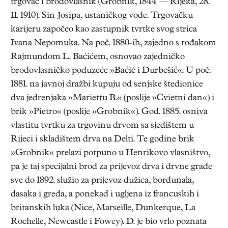
trgovac i brodovlasnik (Grobnik, 1844 — Rijeka, 28.
II. 1910). Sin Josipa, ustaničkog vođe. Trgovačku
karijeru započeo kao zastupnik tvrtke svog strica
Ivana Nepomuka. Na poč. 1880-ih, zajedno s rođakom
Rajmundom L. Baćićem, osnovao zajedničko
brodovlasničko poduzeće »Baćić i Durbešić«. U poč.
1881. na javnoj dražbi kupuju od senjske štedionice
dva jedrenjaka »Mariettu B.« (poslije »Cvietni dan«) i
brik »Pietro« (poslije »Grobnik«). God. 1885. osniva
vlastitu tvrtku za trgovinu drvom sa sjedištem u
Rijeci i skladištem drva na Delti. Te godine brik
»Grobnik« prelazi potpuno u Henrikovo vlasništvo,
pa je taj specijalni brod za prijevoz drva i drvne građe
sve do 1892. služio za prijevoz dužica, bordunala,
dasaka i greda, a ponekad i ugljena iz francuskih i
britanskih luka (Nice, Marseille, Dunkerque, La
Rochelle, Newcastle i Fowey). D. je bio vrlo poznata