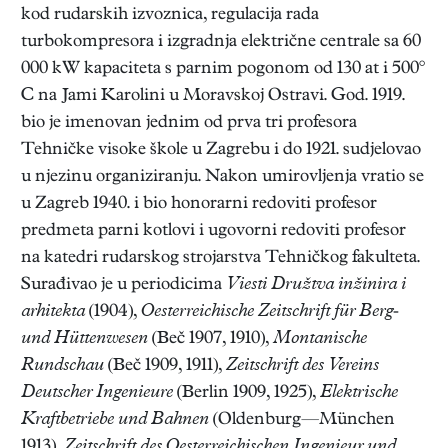
kod rudarskih izvoznica, regulacija rada
turbokompresora i izgradnja električne centrale sa 60
000 kW kapaciteta s parnim pogonom od 130 at i 500°
C na Jami Karolini u Moravskoj Ostravi. God. 1919.
bio je imenovan jednim od prva tri profesora
Tehničke visoke škole u Zagrebu i do 1921. sudjelovao
u njezinu organiziranju. Nakon umirovljenja vratio se
u Zagreb 1940. i bio honorarni redoviti profesor
predmeta parni kotlovi i ugovorni redoviti profesor
na katedri rudarskog strojarstva Tehničkog fakulteta.
Surađivao je u periodicima
Viesti Družtva inžinira i
arhitekta
(1904),
Oesterreichische
Zeitschrift für Berg-
und Hüttenwesen
(Beč 1907, 1910),
Montanische
Rundschau
(Beč 1909, 1911),
Zeitschrift des Vereins
Deutscher Ingenieure
(Berlin 1909, 1925),
Elektrische
Kraftbetriebe und Bahnen
(Oldenburg—München
1913),
Zeitschrift des Oesterreichischen Ingenieur und