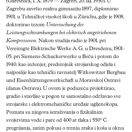
(Garešnica, 1. X. 1879 — Zagreb, 20. III. 1950). U
Zagrebu završio realnu gimnaziju 1897, diplomirao
1901. u Tehničkoj visokoj školi u Zürichu, gdje je 1908.
doktorirao tezom
Untersuchung der
Leistungsschwankungen bei elektrisch angetriebenen
Kompressoren.
Nakon studija radio je 1901. pri
Vereinigte Elektrische Werke A. G. u Dresdenu, 1901–
05. pri Siemens-Schuckerwerke u Beču i potom do
1940. kao inženjer, predstojnik strojarskog odjela i
najposlije kao tehnički ravnatelj Witkowitzer Bergbau
und Eisenhüttengewerkschaft u Moravskoj Ostravi
(danas Ostrava). U ovom je poduzeću projektirao,
gradio i stavljao u pogon te samostalno održavao sve
strojarske i elektromehaničke uređaje ugljenokopa.
Poznata su njegova istraživanja o fizikalnim
svojstvima vode i pare od 400 at tlaka i 550° C
pregrijanja, zatim pokusi o trenju zraka i koša u oknu