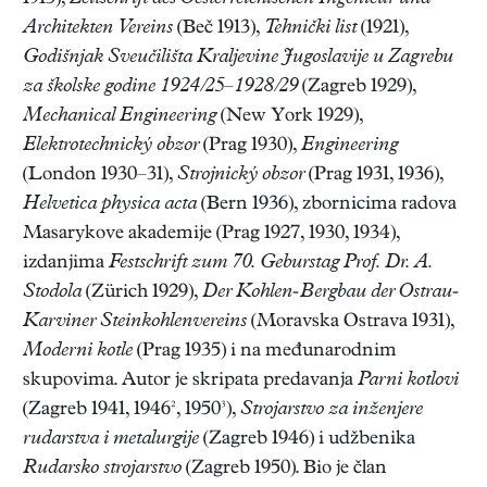
Architekten Vereins
(Beč 1913),
Tehnički list
(1921),
Godišnjak Sveučilišta Kraljevine Jugoslavije u Zagrebu
za školske godine 1924/25–1928/29
(Zagreb 1929),
Mechanical Engineering
(New York 1929),
Elektrotechnický obzor
(Prag 1930),
Engineering
(London 1930–31),
Strojnický obzor
(Prag 1931, 1936),
Helvetica physica acta
(Bern 1936), zbornicima radova
Masarykove akademije (Prag 1927, 1930, 1934),
izdanjima
Fest
schrift zum 70. Geburstag Prof. Dr. A.
Stodola
(Zürich 1929),
Der Kohlen-Bergbau der Ostrau-
Karviner Steinkohlenvereins
(Moravska Ostrava 1931),
Moderni kotle
(Prag 1935) i na međunarodnim
skupovima. Autor je skripata predavanja
Parni kotlovi
(Zagreb 1941, 1946², 1950³),
Strojarstvo za inženjere
rudarstva i metalurgije
(Zagreb 1946) i udžbenika
Rudarsko strojarstvo
(Zagreb 1950). Bio je član