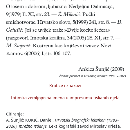
O lošem i dobrom, ljubazno. Nedjeljna Dalmacija,
9(1979) 11. XI, str. 23. —
Ž. Milenić:
Pučki
smjehotvorac. Hrvatsko slovo, 5(1999) 241, str. 8. —
B.
Čalušić:
Još se uvijek traže »Dvije kocke šećera«
(razgovor). Imotska krajina, 34(2005) 28. XI, str. 7. —
M. Stojević:
Kostrena kao književni izazov. Novi
Kamov, 6(2006) 1, str. 106–107.
Ankica Šunjić (2009)
članak preuzet iz tiskanog izdanja 1983. – 2021.
Kratice i znakovi
Latinska zemljopisna imena u impresumu tiskanih djela
Citiranje:
A. Šunjić: KOKIĆ, Daniel.
Hrvatski biografski leksikon (1983–
2026), mrežno izdanje.
Leksikografski zavod Miroslav Krleža,