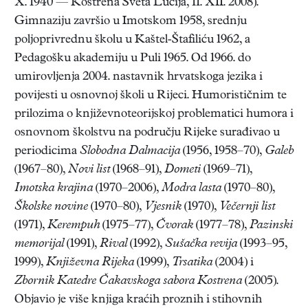
X. 1940 — Kostrena Sveta Lucija, 11. XII. 2008).
Gimnaziju završio u Imotskom 1958, srednju
poljoprivrednu školu u Kaštel-Štafiliću 1962, a
Pedagošku akademiju u Puli 1965. Od 1966. do
umirovljenja 2004. nastavnik hrvatskoga jezika i
povijesti u osnovnoj školi u Rijeci.
Humorističnim te
prilozima o književnoteorijskoj problematici humora i
osnovnom školstvu na području Rijeke surađivao u
periodicima
Slobodna Dalmacija
(1956, 1958–70),
Galeb
(1967–80),
Novi list
(1968–91),
Dometi
(1969–71),
Imotska krajina
(1970–2006),
Modra lasta
(1970–80),
Školske novine
(1970–80),
Vjesnik
(1970),
Večernji list
(1971),
Kerempuh
(1975–77),
Čvorak
(1977–78),
Pazinski
memorijal
(1991),
Rival
(1992),
Sušačka revija
(1993–95,
1999),
Književna Rijeka
(1999),
Trsatika
(2004) i
Zbornik Katedre Čakavskoga sabora Kostrena
(2005).
Objavio je više knjiga kraćih proznih i stihovnih