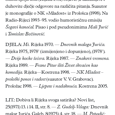
duhovite dječje odgovore na različita pitanja. Suautor
je monografije o NK »Mladost« iz Prološca (1998). Na
Radio-Rijeci 1993–95. vodio humorističnu emisiju
Šegavi kanoćal.
Pisao i pod pseudonimima
Mali Jurić
i
Tomislav Božinović.
DJELA:
Mi.
Rijeka 1970. —
Dnevnik maloga Jurića.
Rijeka 1975, 1978² (izmijenjeno i dopunjeno), (1978³).
—
Dvije kocke šećera.
Rijeka 1987. —
Znakovi vremena.
Rijeka 1989. —
Frane Pitur iliti Život shvaćen kao
komedija.
Rijeka—Kostrena 1998. —
NK Mladost –
prološki ponos i radost
(suautor V. V. Grabovac).
Proložac 1998. —
Ljepote i nadahnuća.
Kostrena 2005.
LIT.: Dobiva li Rijeka svoga satirika? Novi list,
25(1971) 13. i 14. II, str. 8. —
Z. Gudelj-Velaga:
Dnevnik
malog Jurića. Galeb, 8(1975) 4, str. 18. —
M. Popadić: