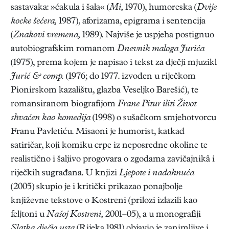
sastavaka: »ćakula i šala« (
Mi,
1970), humoreska (
Dvije
kocke šećera,
1987), aforizama, epigrama i sentencija
(
Znakovi vremena,
1989). Najviše je uspjeha postignuo
autobiografskim romanom
Dnevnik maloga Jurića
(1975), prema kojem je napisao i tekst za dječji mjuzikl
Jurić & comp.
(1976; do 1977. izvođen u riječkom
Pionirskom kazalištu, glazba Veseljko Barešić), te
romansiranom biografijom
Frane Pitur iliti Život
shvaćen kao komedija
(1998) o sušačkom smjehotvorcu
Franu Pavletiću. Misaoni je humorist, katkad
satiričar, koji komiku crpe iz neposredne okoline te
realistično i šaljivo progovara o zgodama zavičajnikâ i
riječkih sugrađana. U knjizi
Ljepote i nadahnuća
(2005) skupio je i kritički prikazao ponajbolje
književne tekstove o Kostreni (prilozi izlazili kao
feljtoni u
Našoj Kostreni,
2001–05), a u monografiji
Slatka dječja usta
(Rijeka 1981) objavio je zanimljive i