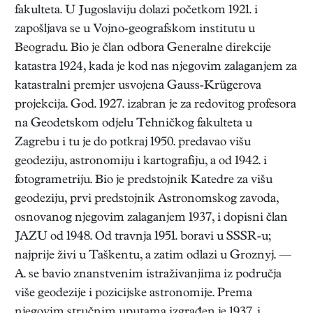
fakulteta. U Jugoslaviju dolazi početkom 1921. i
zapošljava se u Vojno-geografskom institutu u
Beogradu. Bio je član odbora Generalne direkcije
katastra 1924, kada je kod nas njegovim zalaganjem za
katastralni premjer usvojena Gauss-Krügerova
projekcija. God. 1927. izabran je za redovitog profesora
na Geodetskom odjelu Tehničkog fakulteta u
Zagrebu i tu je do potkraj 1950. predavao višu
geodeziju, astronomiju i kartografiju, a od 1942. i
fotogrametriju. Bio je predstojnik Katedre za višu
geodeziju, prvi predstojnik Astronomskog zavoda,
osnovanog njegovim zalaganjem 1937, i dopisni član
JAZU od 1948. Od travnja 1951. boravi u SSSR-u;
najprije živi u Taškentu, a zatim odlazi u Groznyj. —
A. se bavio znanstvenim istraživanjima iz područja
više geodezije i pozicijske astronomije. Prema
njegovim stručnim uputama izgrađen je 1937. i