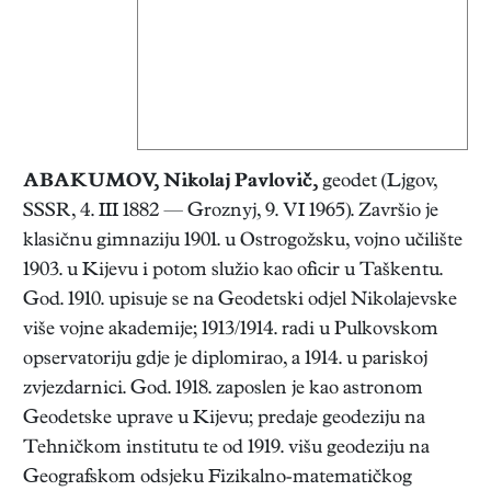
ABAKUMOV, Nikolaj Pavlovič
,
geodet (Ljgov,
SSSR, 4. III 1882 — Groznyj, 9. VI 1965). Završio je
klasičnu gimnaziju 1901. u Ostrogožsku, vojno učilište
1903. u Kijevu i potom služio kao oficir u Taškentu.
God. 1910. upisuje se na Geodetski odjel Nikolajevske
više vojne akademije; 1913/1914. radi u Pulkovskom
opservatoriju gdje je diplomirao, a 1914. u pariskoj
zvjezdarnici. God. 1918. zaposlen je kao astronom
Geodetske uprave u Kijevu; predaje geodeziju na
Tehničkom institutu te od 1919. višu geodeziju na
Geografskom odsjeku Fizikalno-matematičkog