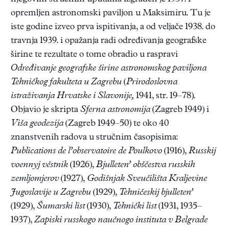
opremljen astronomski paviljon u Maksimiru. Tu je
iste godine izveo prva ispitivanja, a od veljače 1938. do
travnja 1939. i opažanja radi određivanja geografske
širine te rezultate o tome obradio u raspravi
Određivanje geografske
širine
astronomskog paviljona
Tehničkog fakulteta u Zagrebu
(
Prirodoslovna
istraživanja Hrvatske i Slavonije,
1941, str. 19–78).
Objavio je skripta
Sferna astronomija
(Zagreb 1949) i
Viša
geodezija
(Zagreb 1949–50) te oko 40
znanstvenih radova u stručnim časopisima:
Publications de l’observatoire de Poulkovo
(1916),
Russkij
voennyj věstnik
(1926),
Bjulleten’ obščestva russkih
zemljomjerov
(1927),
Godišnjak Sveučilišta Kraljevine
Jugoslavije u Zagrebu
(1929),
Tehničeskij bjulleten’
(1929),
Šumarski list
(1930),
Tehnički list
(1931, 1935–
1937),
Zapiski russkogo naučnogo instituta v Belgrade