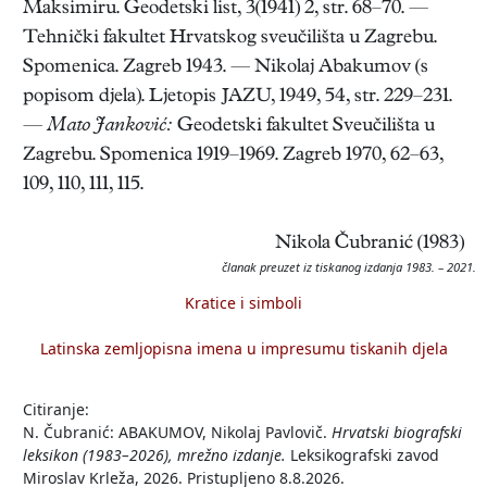
Maksimiru. Geodetski list, 3(1941) 2, str. 68–70. —
Tehnički fakultet Hrvatskog sveučilišta u Zagrebu.
Spomenica. Zagreb 1943. — Nikolaj Abakumov (s
popisom djela). Ljetopis JAZU, 1949, 54, str. 229–231.
—
Mato
Janković:
Geodetski fakultet Sveučilišta u
Zagrebu. Spomenica 1919–1969. Zagreb 1970, 62–63,
109, 110, 111, 115.
Nikola Čubranić (1983)
članak preuzet iz tiskanog izdanja 1983. – 2021.
Kratice i simboli
Latinska zemljopisna imena u impresumu tiskanih djela
Citiranje:
N. Čubranić: ABAKUMOV, Nikolaj Pavlovič.
Hrvatski biografski
leksikon (1983–2026), mrežno izdanje.
Leksikografski zavod
Miroslav Krleža, 2026. Pristupljeno 8.8.2026.