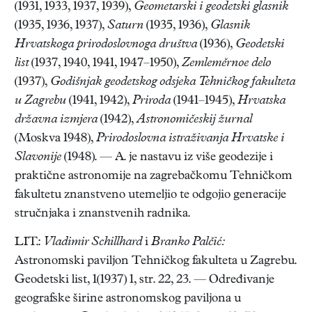
(1931, 1933, 1937, 1939),
Geometarski i geodetski glasnik
(1935, 1936, 1937),
Saturn
(1935, 1936),
Glasnik
Hrvatskoga
prirodoslovnoga društva
(1936),
Geodetski
list
(1937, 1940, 1941, 1947–1950),
Zemleměrnoe delo
(1937),
Godišnjak geodetskog odsjeka Tehničkog fakulteta
u Zagrebu
(1941, 1942),
Priroda
(1941–1945),
Hrvatska
državna izmjera
(1942),
Astronomičeskij žurnal
(Moskva 1948),
Prirodoslovna istraživanja Hrvatske i
Slavonije
(1948). — A. je nastavu iz više geodezije i
praktične astronomije na zagrebačkomu Tehničkom
fakultetu znanstveno utemeljio te odgojio generacije
stručnjaka i znanstvenih radnika.
LIT.:
Vladimir Schillhard
i
Branko
Palčić:
Astronomski paviljon Tehničkog fakulteta u Zagrebu.
Geodetski list, 1(1937) 1, str. 22, 23. — Određivanje
geografske širine astronomskog paviljona u