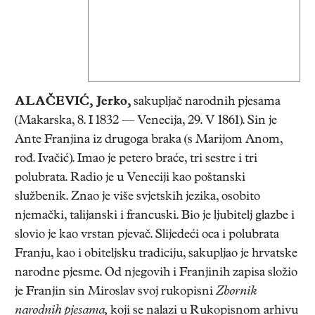
ALAČEVIĆ, Jerko
,
sakupljač narodnih pjesama
(Makarska, 8. I 1832 — Venecija, 29. V 1861). Sin je
Ante Franjina iz drugoga braka (s Marijom Anom,
rođ. Ivačić). Imao je petero braće, tri sestre i tri
polubrata. Radio je u Veneciji kao poštanski
službenik. Znao je više svjetskih jezika, osobito
njemački, talijanski i francuski. Bio je ljubitelj glazbe i
slovio je kao vrstan pjevač. Slijedeći oca i polubrata
Franju, kao i obiteljsku tradiciju, sakupljao je hrvatske
narodne pjesme. Od njegovih i Franjinih zapisa složio
je Franjin sin Miroslav svoj rukopisni
Zbornik
narodnih pjesama,
koji se nalazi u Rukopisnom arhivu