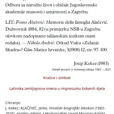
Odbora za narodni život i običaje Jugoslavenske
akademije znanosti i umjetnosti u Zagrebu.
LIT.:
Frano Alačević:
Memorie della famiglia Alačević.
Dubrovnik 1884, 82 (u primjerku NSB u Zagrebu
olovkom nadopisano talijanskim jezikom osam
redaka). —
Nikola Andrić:
Otkud Vuku »Zidanje
Skadra«? Glas Matice hrvatske, 3(1908) 12, str. 97–100.
Josip Kekez (1983)
članak preuzet iz tiskanog izdanja 1983. – 2021.
Kratice i simboli
Latinska zemljopisna imena u impresumu tiskanih djela
Citiranje:
J. Kekez: ALAČEVIĆ, Jerko.
Hrvatski biografski leksikon (1983–
2026), mrežno izdanje.
Leksikografski zavod Miroslav Krleža,