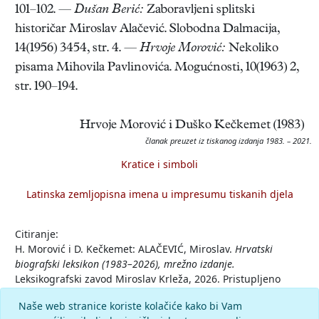
101–102. —
Dušan Berić:
Zaboravljeni splitski
historičar Miroslav Alačević. Slobodna Dalmacija,
14(1956) 3454, str. 4. —
Hrvoje Morović:
Nekoliko
pisama Mihovila Pavlinovića. Mogućnosti, 10(1963) 2,
str. 190–194.
Hrvoje Morović i Duško Kečkemet (1983)
članak preuzet iz tiskanog izdanja 1983. – 2021.
Kratice i simboli
Latinska zemljopisna imena u impresumu tiskanih djela
Citiranje:
H. Morović i D. Kečkemet: ALAČEVIĆ, Miroslav.
Hrvatski
biografski leksikon (1983–2026), mrežno izdanje.
Leksikografski zavod Miroslav Krleža, 2026. Pristupljeno
8.8.2026. <https://hbl.lzmk.hr/clanak/alacevic-miroslav>.
Naše web stranice koriste kolačiće kako bi Vam