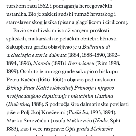
turskom ratu 1862. i pomaganja hercegovačkih
ustanika. Bio je zakleti sudski tumač hrvatskog i
staroslavenskog jezika (pisana glagoljicom i ćirilicom).
— Bavio se arhivskim istraživanjem prošlosti
splitskih, makarskih te poljičkih obitelji i ličnosti.
Sakupljenu građu objavljivao je u
Bullettinu di
archeologia e storia dalmata
(1884, 1888–1890, 1892–
1894, 1896),
Narodu
(1891) i
Bessarioneu
(Rim 1898,
1899). Osobito je mnogo građe sakupio o biskupu
Petru Kačiću (1646–1661) i objavio pod naslovom
Biskup Petar Kačić osloboditelj Primorja i njegovo
neobjelodanjeno dopisivanje s mletačkim vlastima
(
Bullettino,
1888). S područja šire dalmatinske povijesti
piše o Poljičkoj Kneževini (
Pučki list,
1893, 1894),
Marku Sinovčiću i Jusufu Maškoviću (
Nada,
Split
1883), kao i veće rasprave:
Opis grada Makarske