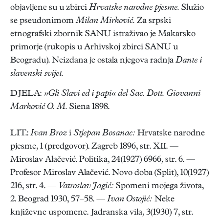
objavljene su u zbirci
Hrvatske narodne pjesme.
Služio
se pseudonimom
Milan Mirković.
Za srpski
etnografski zbornik SANU istraživao je Makarsko
primorje (rukopis u Arhivskoj zbirci SANU u
Beogradu). Neizdana je ostala njegova radnja
Dante i
slavenski svijet.
DJELA:
»Gli Slavi ed i papi« del Sac. Dott. Giovanni
Marković O. M.
Siena 1898.
LIT.:
Ivan Broz
i
Stjepan Bosanac:
Hrvatske narodne
pjesme, 1 (predgovor). Zagreb 1896, str. XII. —
Miroslav Alačević. Politika, 24(1927) 6966, str. 6. —
Profesor Miroslav Alačević. Novo doba (Split), 10(1927)
216, str. 4. —
Vatroslav Jagić:
Spomeni mojega života,
2. Beograd 1930, 57–58. —
Ivan Ostojić:
Neke
književne uspomene. Jadranska vila, 3(1930) 7, str.