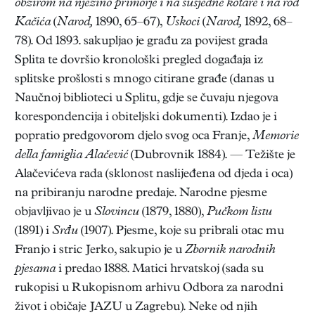
obzirom na njezino primorje i na susjedne kotare i na rod
Kačića
(
Narod,
1890, 65–67),
Uskoci
(
Narod,
1892, 68–
78). Od 1893. sakupljao je građu za povijest grada
Splita te dovršio kronološki pregled događaja iz
splitske prošlosti s mnogo citirane građe (danas u
Naučnoj biblioteci u Splitu, gdje se čuvaju njegova
korespondencija i obiteljski dokumenti). Izdao je i
popratio predgovorom djelo svog oca Franje,
Memorie
della famiglia Alačević
(Dubrovnik 1884). — Težište je
Alačevićeva rada (sklonost naslijeđena od djeda i oca)
na pribiranju narodne predaje. Narodne pjesme
objavljivao je u
Slovincu
(1879, 1880),
Pučkom listu
(1891) i
Srđu
(1907). Pjesme, koje su pribrali otac mu
Franjo i stric Jerko, sakupio je u
Zbornik narodnih
pjesama
i predao 1888. Matici hrvatskoj (sada su
rukopisi u Rukopisnom arhivu Odbora za narodni
život i običaje JAZU u Zagrebu). Neke od njih