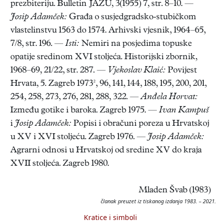
prezbiteriju. Bulletin JAZU, 3(1955) 7, str. 8–10. —
Josip Adamček:
Građa o susjedgradsko-stubičkom
vlastelinstvu 1563 do 1574. Arhivski vjesnik, 1964–65,
7/8, str. 196. —
Isti:
Nemiri na posjedima topuske
opatije sredinom XVI stoljeća. Historijski zbornik,
1968–69, 21/22, str. 287. —
Vjekoslav Klaić:
Povijest
Hrvata, 5. Zagreb 1973², 96, 141, 144, 188, 195, 200, 201,
254, 258, 273, 276, 281, 288, 322. —
Anđela Horvat:
Između gotike i baroka. Zagreb 1975. —
Ivan Kampuš
i
Josip Adamček:
Popisi i obračuni poreza u Hrvatskoj
u XV i XVI stoljeću. Zagreb 1976. —
Josip Adamček:
Agrarni odnosi u Hrvatskoj od sredine XV do kraja
XVII stoljeća. Zagreb 1980.
Mladen Švab (1983)
članak preuzet iz tiskanog izdanja 1983. – 2021.
Kratice i simboli