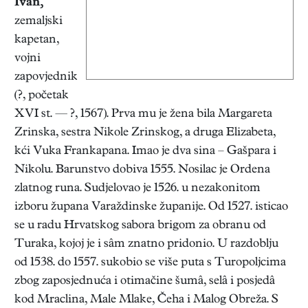
Ivan
,
zemaljski
kapetan,
vojni
zapovjednik
(?, početak
XVI st. — ?, 1567). Prva mu je žena bila Margareta
Zrinska, sestra Nikole Zrinskog, a druga Elizabeta,
kći Vuka Frankapana. Imao je dva sina – Gašpara i
Nikolu. Barunstvo dobiva 1555. Nosilac je Ordena
zlatnog runa. Sudjelovao je 1526. u nezakonitom
izboru župana Varaždinske županije. Od 1527. isticao
se u radu Hrvatskog sabora brigom za obranu od
Turaka, kojoj je i sâm znatno pridonio. U razdoblju
od 1538. do 1557. sukobio se više puta s Turopoljcima
zbog zaposjednuća i otimačine šumâ, selâ i posjedâ
kod Mraclina, Male Mlake, Čeha i Malog Obreža. S