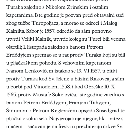
Turaka zajedno s Nikolom Zrinskim i ostalim
kapetanima. Iste godine je pozvan pred oktavalni sud
zbog tužbe Turopoljaca, a morao se odreći i Malog
Kalnika. Sabor je 1557. odredio da sâm ponovno
utvrdi Veliki Kalnik, utvrde kojeg su Turci bili veoma
oštetili; 1. listopada zajedno s banom Petrom
Erdődyjem spremao se u rat protiv Turaka koji su bili
u pljačkaškom pohodu. S vrhovnim kapetanom
Ivanom Lenkovićem istakao se 19. VI 1557. u bitki
protiv Turaka kod Sv. Jelene u blizini Rakovca, a sâm
u borbi pod Vinodolom 1558. i kod Obreške 10. X
1565. protiv Mustafe Sokolovića. Iste godine zajedno s
banom Petrom Erdődyjem, Franjom Tahyjem,
Šimunom i Petrom Keglevićem opsjeda Susedgrad te
pljačka okolna sela. Najvjerojatnije njegov, lik – vitez s
mačem – sačuvan je na freski u prezbiteriju crkve Sv.