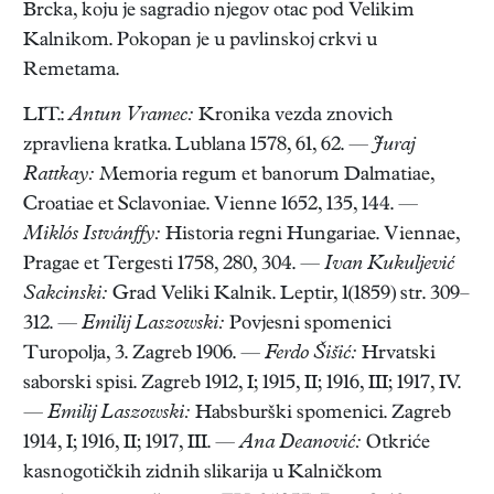
Brcka, koju je sagradio njegov otac pod Velikim
Kalnikom. Pokopan je u pavlinskoj crkvi u
Remetama.
LIT.:
Antun Vramec:
Kronika vezda znovich
zpravliena kratka. Lublana 1578, 61, 62. —
Juraj
Rattkay:
Memoria regum et banorum Dalmatiae,
Croatiae et Sclavoniae. Vienne 1652, 135, 144. —
Miklós Istvánffy:
Historia regni Hungariae. Viennae,
Pragae et Tergesti 1758, 280, 304. —
Ivan Kukuljević
Sakcinski:
Grad Veliki Kalnik. Leptir, 1(1859) str. 309–
312. —
Emilij Laszowski:
Povjesni spomenici
Turopolja, 3. Zagreb 1906. —
Ferdo Šišić:
Hrvatski
saborski spisi. Zagreb 1912, I; 1915, II; 1916, III; 1917, IV.
—
Emilij Laszowski:
Habsburški spomenici. Zagreb
1914, I; 1916, II; 1917, III. —
Ana Deanović:
Otkriće
kasnogotičkih zidnih slikarija u Kalničkom