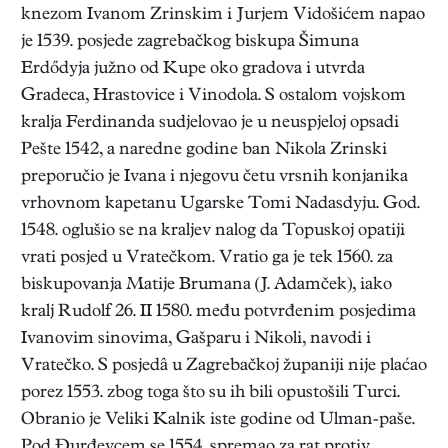
knezom Ivanom Zrinskim i Jurjem Vidošićem napao
je 1539. posjede zagrebačkog biskupa Šimuna
Erdődyja južno od Kupe oko gradova i utvrda
Gradeca, Hrastovice i Vinodola. S ostalom vojskom
kralja Ferdinanda sudjelovao je u neuspjeloj opsadi
Pešte 1542, a naredne godine ban Nikola Zrinski
preporučio je Ivana i njegovu četu vrsnih konjanika
vrhovnom kapetanu Ugarske Tomi Nadasdyju. God.
1548. oglušio se na kraljev nalog da Topuskoj opatiji
vrati posjed u Vratečkom. Vratio ga je tek 1560. za
biskupovanja Matije Brumana (J. Adamček), iako
kralj Rudolf 26. II 1580. među potvrđenim posjedima
Ivanovim sinovima, Gašparu i Nikoli, navodi i
Vratečko. S posjedâ u Zagrebačkoj županiji nije plaćao
porez 1553. zbog toga što su ih bili opustošili Turci.
Obranio je Veliki Kalnik iste godine od Ulman-paše.
Pod Đurđevcem se 1554. spremao za rat protiv