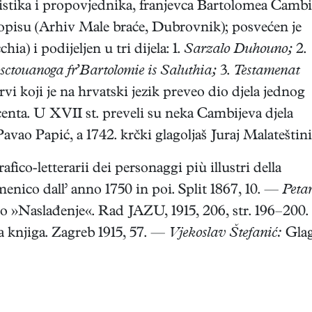
mistika i propovjednika, franjevca Bartolomea Cambi
ukopisu (Arhiv Male braće, Dubrovnik); posvećen je
a) i podijeljen u tri dijela: 1.
Sarzalo Duhouno;
2.
ctouanoga fr’Bartolomie is Saluthia;
3.
Testamenat
rvi koji je na hrvatski jezik preveo dio djela jednog
centa. U XVII st. preveli su neka Cambijeva djela
avao Papić, a 1742. krčki glagoljaš Juraj Malateštini
fico-letterarii dei personaggi più illustri della
ico dall’ anno 1750 in poi. Split 1867, 10. —
Peta
o »Naslađenje«. Rad JAZU, 1915, 206, str. 196–200.
 knjiga. Zagreb 1915, 57. —
Vjekoslav Štefanić:
Glag