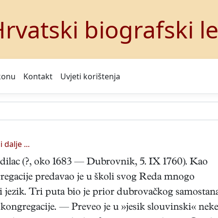
rvatski biografski l
konu
Kontakt
Uvjeti korištenja
i dalje ...
ilac (?, oko 1683 — Dubrovnik, 5. IX 1760). Kao
egacije predavao je u školi svog Reda mnogo
nski jezik. Tri puta bio je prior dubrovačkog samostan
 kongregacije. — Preveo je u »jesik slouvinski« nek