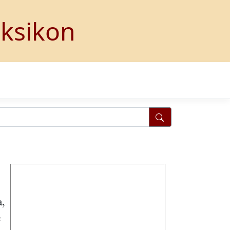
eksikon
a,
e