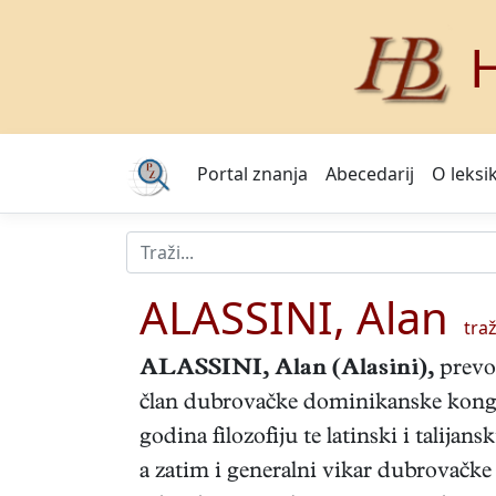
H
Portal znanja
Abecedarij
O leksi
ALASSINI, Alan
traž
ALASSINI, Alan
(Alasini),
prevod
član dubrovačke dominikanske kongr
godina filozofiju te latinski i talija
a zatim i generalni vikar dubrovačke