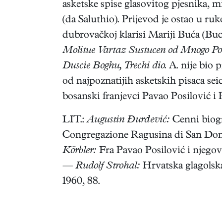
asketske spise glasovitog pjesnika, 
(da Saluthio). Prijevod je ostao u r
dubrovačkoj klarisi Mariji Buća (Bucchi
Molitue Vartaz Sustucen od Mnogo Pos
Duscie Boghu, Trechi dio.
A. nije bio p
od najpoznatijih asketskih pisaca sei
bosanski franjevci Pavao Posilović i P
LIT.:
Augustin Đurđević:
Cenni biogra
Congregazione Ragusina di San Domen
Körbler:
Fra Pavao Posilović i njegov
—
Rudolf Strohal:
Hrvatska glagolska
1960, 88.