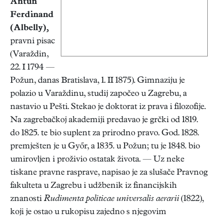
Antun
Ferdinand
(Albelly)
,
pravni pisac
(Varaždin,
22. I 1794 —
Požun, danas Bratislava, 1. II 1875). Gimnaziju je
polazio u Varaždinu, studij započeo u Zagrebu, a
nastavio u Pešti. Stekao je doktorat iz prava i filozofije.
Na zagrebačkoj akademiji predavao je grčki od 1819.
do 1825. te bio suplent za prirodno pravo. God. 1828.
premješten je u Győr, a 1835. u Požun; tu je 1848. bio
umirovljen i proživio ostatak života. — Uz neke
tiskane pravne rasprave, napisao je za slušače Pravnog
fakulteta u Zagrebu i udžbenik iz financijskih
znanosti
Rudimenta politicae universalis aerarii
(1822),
koji je ostao u rukopisu zajedno s njegovim