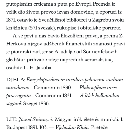
putopisnim crticama s puta po Evropi. Premda je
velik dio života proveo izvan domovine, u oporuci iz
1871. ostavio je Sveučilišnoj biblioteci u Zagrebu svoju
knjižnicu (571 svezak), rukopise i obiteljske portrete.
— A. se prvi u nas bavio filozofijom prava, a prema Z.
Herkovu njegov udžbenik financijskih znanosti pravi
je pionirski rad, jer se A. udaljio od Sonnenfelsovih
gledišta i prihvatio ideje naprednih »erarialista«,
osobito L. H. Jakoba.
DJELA:
Encyclopaedica in iuridico-politicum studium
introductio…
Comaromii 1830. —
Philosophiae iuris
praecognita…
Comaromii 1831. —
A lélek halhatatlan-
ságárol.
Szeget 1836.
LIT.:
József Szinnyei:
Magyar írók élete és munkái, 1.
Budapest 1891, 103. —
Vjekoslav Klaić:
Preteče