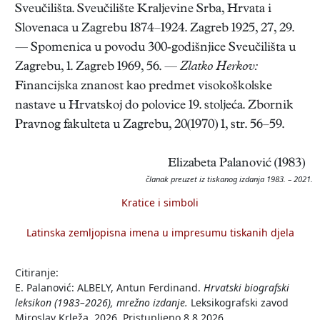
Sveučilišta. Sveučilište Kraljevine Srba, Hrvata i
Slovenaca u Zagrebu 1874–1924. Zagreb 1925, 27, 29.
— Spomenica u povodu 300-godišnjice Sveučilišta u
Zagrebu, 1. Zagreb 1969, 56. —
Zlatko Herkov:
Financijska znanost kao predmet visokoškolske
nastave u Hrvatskoj do polovice 19. stoljeća. Zbornik
Pravnog fakulteta u Zagrebu, 20(1970) 1, str. 56–59.
Elizabeta Palanović (1983)
članak preuzet iz tiskanog izdanja 1983. – 2021.
Kratice i simboli
Latinska zemljopisna imena u impresumu tiskanih djela
Citiranje:
E. Palanović: ALBELY, Antun Ferdinand.
Hrvatski biografski
leksikon (1983–2026), mrežno izdanje.
Leksikografski zavod
Miroslav Krleža, 2026. Pristupljeno 8.8.2026.