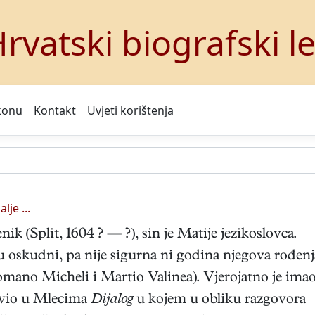
rvatski biografski l
konu
Kontakt
Uvjeti korištenja
alje ...
nik (Split, 1604 ? — ?), sin je Matije jezikoslovca.
u oskudni, pa nije sigurna ni godina njegova rođenj
omano Micheli i Martio Valinea). Vjerojatno je ima
javio u Mlecima
Dijalog
u kojem u obliku razgovora