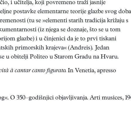
io, i učitelja, koji povremeno traži jasnije
meljne postavke elementarne teorije glazbe svog doba
emenosti (tu se »elementi starih tradicija križaju s
kumentarnosti (iz njega se doznaje, što se u tom
jom glazbe) i u činjenici da je to prvi tiskani
atskih primorskih krajeva« (Andreis). Jedan
se u obitelji Politeo u Starom Gradu na Hvaru.
ità à cantar canto figurato.
In Venetia, apresso
g«. O 350–godišnjici objavljivanja. Arti musices, 19