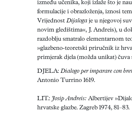
između učenika, koji izlaže što je nauč
formulacije i obrazloženja, iznosi te
Vrijednost
Dijaloga
je u njegovoj suvr
novim gledištima«, J. Andreis), u do
razdoblju smatralo elementarnom teori
»glazbeno-teoretski priručnik iz hrv
primjerak djela (možda unikat) čuva 
DJELA:
Dialogo per imparare con brev
Antonio Turrino 1619.
LIT.:
Josip Andreis:
Albertijev »Dijalo
hrvatske glazbe. Zagreb 1974, 81–83.