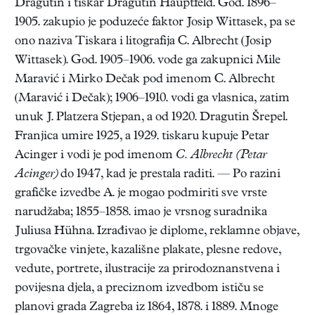
Dragutin i tiskar Dragutin Hauptfeld. God. 1896–
1905. zakupio je poduzeće faktor Josip Wittasek, pa se
ono naziva Tiskara i litografija C. Albrecht (Josip
Wittasek). God. 1905–1906. vode ga zakupnici Mile
Maravić i Mirko Dečak pod imenom C. Albrecht
(Maravić i Dečak); 1906–1910. vodi ga vlasnica, zatim
unuk J. Platzera Stjepan, a od 1920. Dragutin Šrepel.
Franjica umire 1925, a 1929. tiskaru kupuje Petar
Acinger i vodi je pod imenom
C. Albrecht (Petar
Acinger)
do 1947, kad je prestala raditi. — Po razini
grafičke izvedbe A. je mogao podmiriti sve vrste
narudžaba; 1855–1858. imao je vrsnog suradnika
Juliusa Hühna. Izrađivao je diplome, reklamne objave,
trgovačke vinjete, kazališne plakate, plesne redove,
vedute, portrete, ilustracije za prirodoznanstvena i
povijesna djela, a preciznom izvedbom ističu se
planovi grada Zagreba iz 1864, 1878. i 1889. Mnoge