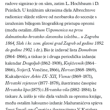
radove signirao je on sâm, zatim L. Hochbaum i D.
Peinlich. U knjižnim ukrasima djela Albrechtove
radionice slijede stilove od neobaroka do secesije s
izraženim biljegom litografskog pristupa opremi
(među ostalim
Album Uspomenica na prvu
dalmatinsko-hrvatsko-slavonsku izložbu… u Zagrebu
1864, Slob. i kr. zem. glavni grad Zagreb od godine 1892.
do godine 1902.
i dr.). Bio je izdavač lista
Domobran
(1864–1866), a tiskao je i druga periodička izdanja:
kalendar
Dragoljub
(1862–1908),
Književnik
(1864–
1866),
Svijet
(I. Vončine, 1866),
Hervat
(1868–1869),
Kukuljevićev
Arkiv IX–XII, Vienac
(1869–1871),
Hrvatski svjetozor
(1877–1878), ilustrirane časopise
Hrvatska lipa
(1875) i
Hrvatska vila
(1882–1884). Iz
tiskare A. izišlo je više djela važnih za opremu knjige,
među ostalim luksuzno izdanje Mažuranićeva spjeva