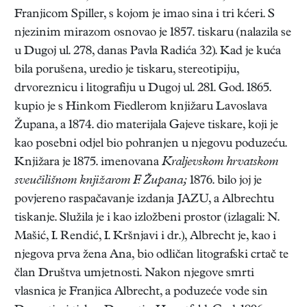
Franjicom Spiller, s kojom je imao sina i tri kćeri. S
njezinim mirazom osnovao je 1857. tiskaru (nalazila se
u Dugoj ul. 278, danas Pavla Radića 32). Kad je kuća
bila porušena, uredio je tiskaru, stereotipiju,
drvoreznicu i litografiju u Dugoj ul. 281. God. 1865.
kupio je s Hinkom Fiedlerom knjižaru Lavoslava
Župana, a 1874. dio materijala Gajeve tiskare, koji je
kao posebni odjel bio pohranjen u njegovu poduzeću.
Knjižara je 1875. imenovana
Kraljevskom hrvatskom
sveučilišnom knjižarom F. Župana;
1876. bilo joj je
povjereno raspačavanje izdanja JAZU, a Albrechtu
tiskanje. Služila je i kao izložbeni prostor (izlagali: N.
Mašić, I. Rendić, I. Kršnjavi i dr.), Albrecht je, kao i
njegova prva žena Ana, bio odličan litografski crtač te
član Društva umjetnosti. Nakon njegove smrti
vlasnica je Franjica Albrecht, a poduzeće vode sin