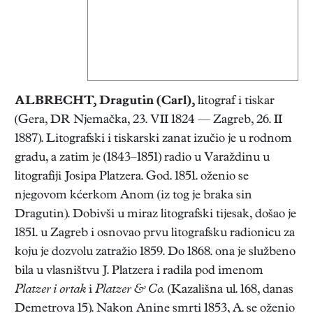
ALBRECHT, Dragutin (Carl)
,
litograf i tiskar
(Gera, DR Njemačka, 23. VII 1824 — Zagreb, 26. II
1887). Litografski i tiskarski zanat izučio je u rodnom
gradu, a zatim je (1843–1851) radio u Varaždinu u
litografiji Josipa Platzera. God. 1851. oženio se
njegovom kćerkom Anom (iz tog je braka sin
Dragutin). Dobivši u miraz litografski tijesak, došao je
1851. u Zagreb i osnovao prvu litografsku radionicu za
koju je dozvolu zatražio 1859. Do 1868. ona je službeno
bila u vlasništvu J. Platzera i radila pod imenom
Platzer i ortak
i
Platzer & Co.
(Kazališna ul. 168, danas
Demetrova 15). Nakon Anine smrti 1853, A. se oženio