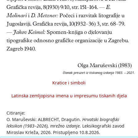
Grafička revija, 8(1930) 9/10, str. 151–164. —
E.
Molinari
i
D. Metzner:
Počeci i razvitak litografije u
Jugoslaviji. Grafička revija, 10(1932–36) 3, str. 68–79.
—
Jakov Keimel:
Spomen-knjiga o djelovanju
tipografske odnosno grafičke organizacije u Zagrebu.
Zagreb 1940.
Olga Maruševski (1983)
članak preuzet iz tiskanog izdanja 1983. – 2021.
Kratice i simboli
Latinska zemljopisna imena u impresumu tiskanih djela
Citiranje:
O. Maruševski: ALBRECHT, Dragutin.
Hrvatski biografski
leksikon (1983–2026), mrežno izdanje.
Leksikografski zavod
Miroslav Krleža, 2026. Pristupljeno 10.8.2026.