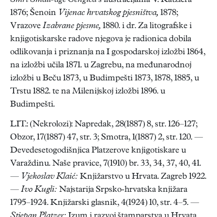
Smrt Smail-age Čengića
s ilustracijama V. Katzlera
1876; Šenoin
Vijenac hrvatskog pjesništva,
1878;
Vrazove
Izabrane pjesme,
1880. i dr. Za litografske i
knjigotiskarske radove njegova je radionica dobila
odlikovanja i priznanja na I gospodarskoj izložbi 1864,
na izložbi učila 1871. u Zagrebu, na međunarodnoj
izložbi u Beču 1873, u Budimpešti 1873, 1878, 1885, u
Trstu 1882. te na Milenijskoj izložbi 1896. u
Budimpešti.
LIT.: (Nekrolozi): Napredak, 28(1887) 8, str. 126–127;
Obzor, 17(1887) 47, str. 3; Smotra, 1(1887) 2, str. 120. —
Devedesetogodišnjica Platzerove knjigotiskare u
Varaždinu. Naše pravice, 7(1910) br. 33, 34, 37, 40, 41.
—
Vjekoslav Klaić:
Knjižarstvo u Hrvata. Zagreb 1922.
—
Ivo Kugli:
Najstarija Srpsko-hrvatska knjižara
1795–1924. Knjižarski glasnik, 4(1924) 10, str. 4–5. —
Stjepan Platzer:
Izum i razvoj štamparstva u Hrvata.