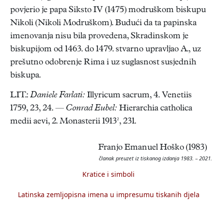
povjerio je papa Siksto IV (1475) modruškom biskupu
Nikoli (Nikoli Modruškom). Budući da ta papinska
imenovanja nisu bila provedena, Skradinskom je
biskupijom od 1463. do 1479. stvarno upravljao A., uz
prešutno odobrenje Rima i uz suglasnost susjednih
biskupa.
LIT.:
Daniele Farlati:
Illyricum sacrum, 4. Venetiis
1759, 23, 24. —
Conrad Eubel:
Hierarchia catholica
medii aevi, 2. Monasterii 1913², 231.
Franjo Emanuel Hoško (1983)
članak preuzet iz tiskanog izdanja 1983. – 2021.
Kratice i simboli
Latinska zemljopisna imena u impresumu tiskanih djela