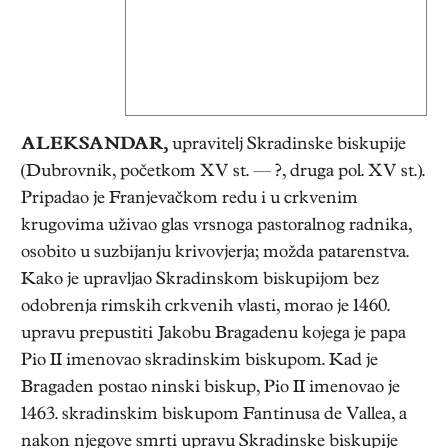
ALEKSANDAR
,
upravitelj Skradinske biskupije
(Dubrovnik, početkom XV st. — ?, druga pol. XV st.).
Pripadao je Franjevačkom redu i u crkvenim
krugovima uživao glas vrsnoga pastoralnog radnika,
osobito u suzbijanju krivovjerja; možda patarenstva.
Kako je upravljao Skradinskom biskupijom bez
odobrenja rimskih crkvenih vlasti, morao je 1460.
upravu prepustiti Jakobu Bragadenu kojega je papa
Pio II imenovao skradinskim biskupom. Kad je
Bragaden postao ninski biskup, Pio II imenovao je
1463. skradinskim biskupom Fantinusa de Vallea, a
nakon njegove smrti upravu Skradinske biskupije